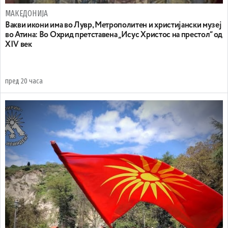
МАКЕДОНИЈА
Вакви икони има во Лувр, Метрополитен и христијански музеј
во Атина: Во Охрид претставена „Исус Христос на престол“ од
XIV век
пред 20 часа