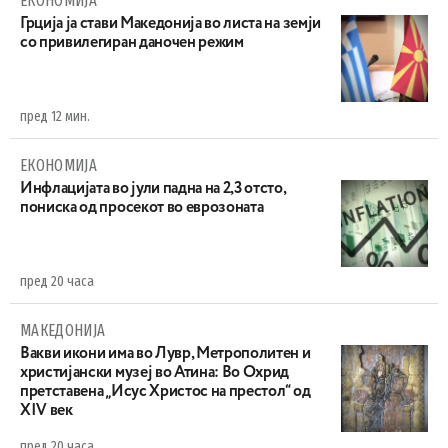
ЕКОНОМИЈА
Грција ја стави Македонија во листа на земји
со привилегиран даночен режим
пред 12 мин.
ЕКОНОМИЈА
Инфлацијата во јули падна на 2,3 отсто,
пониска од просекот во еврозоната
пред 20 часа
МАКЕДОНИЈА
Вакви икони има во Лувр, Метрополитен и
христијански музеј во Атина: Во Охрид
претставена „Исус Христос на престол“ од
XIV век
пред 20 часа