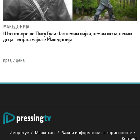
МАКЕДОНИЈА
Што говореше Питу Гули: Јас немам мајка, немам жена, немам
деца – мојата мајка е Македонија
пред 7 дена
Импресум
Маркетинг
Важни информации за корисниците
Контакт