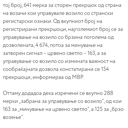
тој број, 641 мерка за сторен прекршок од страна
на возачи кои управувале возило со странски
регистарски ознаки. Од вкупниот број на
регистрирани прекршоци, најголемиот број се за
управување на возило со брзина поголема од
дозволената, 4 674, потоа за минување на
затворен сигнал – црвено светло – 163, а за
управување со возило со измината важност на
сообраќајната дозвола констатирани се 154
прекршоци, информираа од МВР.
Оттаму додадоа дека изречени се вкупно 288
мерки „забрана за управување со возило“, од кои
163 за „минување на црвено светло“, а 125 за „брзо
возење“.