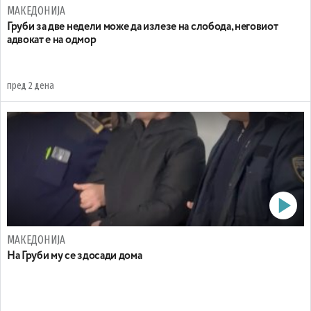
МАКЕДОНИЈА
Груби за две недели може да излезе на слобода, неговиот
адвокат е на одмор
пред 2 дена
МАКЕДОНИЈА
На Груби му се здосади дома