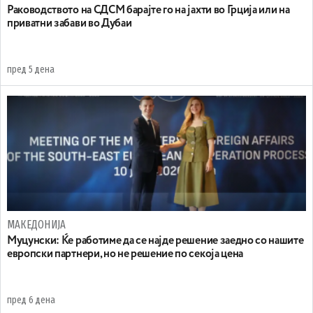
Раководството на СДСМ барајте го на јахти во Грција или на
приватни забави во Дубаи
пред 5 дена
МАКЕДОНИЈА
Муцунски: Ќе работиме да се најде решение заедно со нашите
европски партнери, но не решение по секоја цена
пред 6 дена