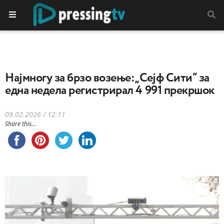
Најмногу за брзо возење:„Сејф Сити“ за
една недела регистрирал 4 991 прекршок
09.02.2026 / 12:11
Share this...