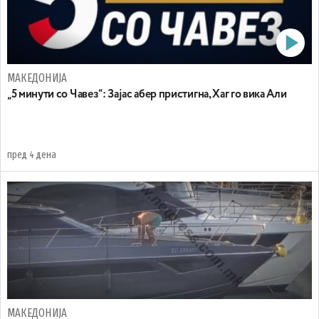
МАКЕДОНИЈА
„5 минути со Чавез“: Зајас абер пристигна, Хаг го вика Али
пред 4 дена
МАКЕДОНИЈА