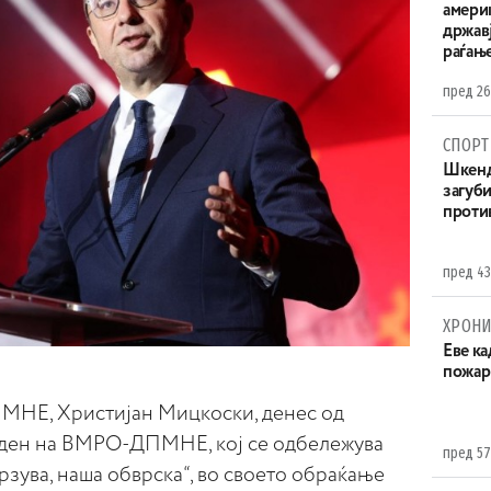
амери
државј
раѓањ
пред 26
СПОРТ
Шкенд
загуби
проти
пред 43
ХРОНИ
Eве ка
пожар
НЕ, Христијан Мицкоски, денес од
нден на ВМРО-ДПМНЕ, кој се одбележува
пред 57
рзува, наша обврска“, во своето обраќање