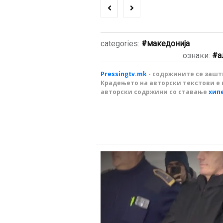
categories:
македонија
ознаки:
а
Pressingtv.mk
- содржините се зашти
Крадењето на авторски текстови е 
авторски содржини со ставање
хип