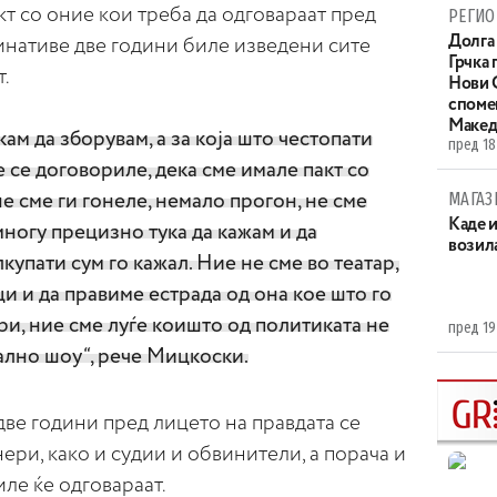
кт со оние кои треба да одговараат пред
РЕГИО
Долга 
минативе две години биле изведени сите
Грчка 
т.
Нови С
споме
Макед
акам да зборувам, а за која што честопати
пред 18
 се договориле, дека сме имале пакт со
МАГАЗ
не сме ги гонеле, немало прогон, не сме
Каде 
многу прецизно тука да кажам и да
возила
купати сум го кажал. Ние не сме во театар,
и и да правиме естрада од она кое што го
и, ние сме луѓе коишто од политиката не
пред 19
еално шоу“, рече Мицкоски.
две години пред лицето на правдата се
ри, како и судии и обвинители, а порача и
иле ќе одговараат.