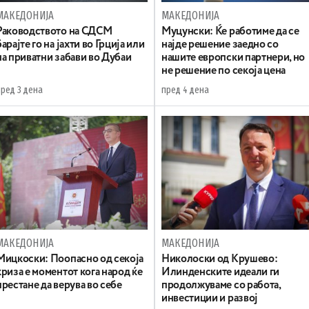
МАКЕДОНИЈА
МАКЕДОНИЈА
Раководството на СДСМ
Муцунски: Ќе работиме да се
барајте го на јахти во Грција или
најде решение заедно со
на приватни забави во Дубаи
нашите европски партнери, но
не решение по секоја цена
пред 3 дена
пред 4 дена
МАКЕДОНИЈА
МАКЕДОНИЈА
Мицкоски: Поопасно од секоја
Николоски од Крушево:
криза е моментот кога народ ќе
Илинденските идеали ги
престане да верува во себе
продолжуваме со работа,
инвестиции и развој