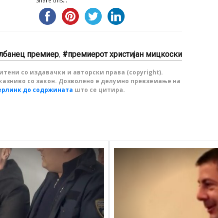
Share this...
лбанец премиер
,
премиерот христијан мицкоски
тени со издавачки и авторски права (copyright).
казниво со закон. Дозволено е делумно превземање на
ерлинк до содржината
што се цитира.