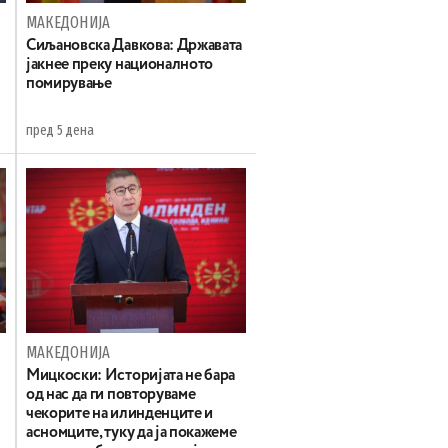
МАКЕДОНИЈА
Сиљановска Давкова: Државата
јакнее преку националното
помирување
пред 5 дена
МАКЕДОНИЈА
Мицкоски: Историјата не бара
од нас да ги повторуваме
чекорите на илинденците и
асномците, туку да ја покажеме