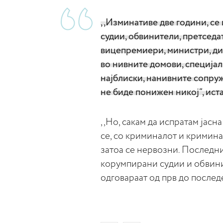
,,Изминативе две години, се
судии, обвинители, претсед
вицепремиери, министри, дир
во нивните домови, специјалц
најблиски, нанивните сопруж
не биде понижен никој“, ист
,,Но, сакам да испратам јасн
се, со криминалот и криминал
затоа се нервозни. Последни
корумпирани судии и обвинит
одговараат од прв до послед