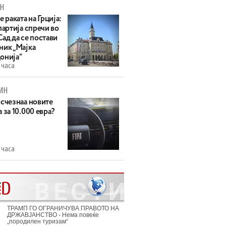
Н
е раката на Грција:
партија спречи во
ад да се постави
ник „Мајка
онија“
 часа
ИН
исчезнаа новите
 за 10.000 евра?
 часа