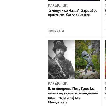
МАКЕДОНИЈА
„5 минути со Чавез“: Зајас абер
пристигна, Хаг го вика Али
пред 2 дена
МАКЕДОНИЈА
Што говореше Питу Гули: Јас
немам мајка, немам жена, немам
деца – мојата мајка е
Македонија