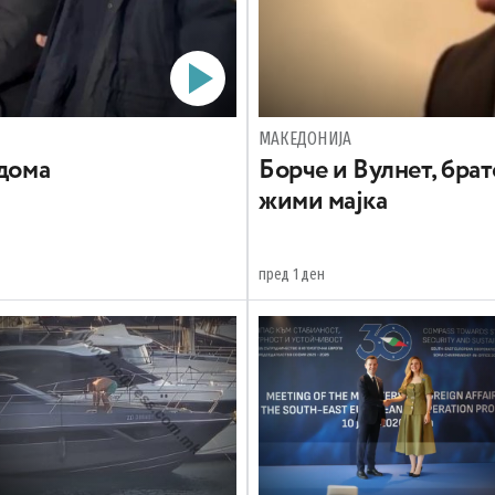
МАКЕДОНИЈА
 дома
Борче и Вулнет, брат
жими мајка
пред 1 ден