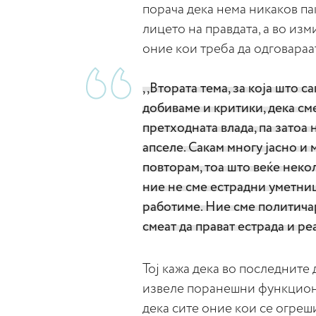
порача дека нема никаков па
лицето на правдата, а во из
оние кои треба да одговараа
,,Втората тема, за која што с
добиваме и критики, дека сме
претходната влада, па затоа 
апселе. Сакам многу јасно и 
повторам, тоа што веќе некол
ние не сме естрадни уметниц
работиме. Ние сме политичар
смеат да прават естрада и р
Тој кажа дека во последните 
извеле поранешни функционе
дека сите оние кои се огреш