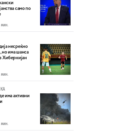
кански
анства само по
е
 мин.
ија несреќно
, но има шанса
в Хибернијан
 мин.
КА
де има активни
и
 мин.