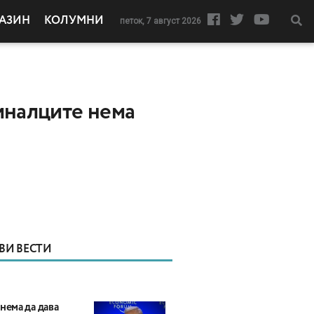
АЗИН
КОЛУМНИ
петок, 7 август 2026
иналците нема
ВИ ВЕСТИ
нема да дава