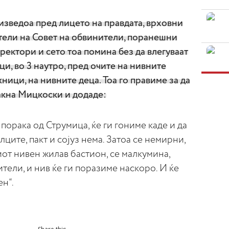
 изведоа пред лицето на правдата, врховни
атели на Совет на обвинители, поранешни
ектори и сето тоа помина без да влегуваат
и, во 3 наутро, пред очите на нивните
ници, на нивните деца. Тоа го правиме за да
акна Мицкоски и додаде:
а порака од Струмица, ќе ги гониме каде и да
ците, пакт и сојуз нема. Затоа се немирни,
от нивен жилав бастион, се малкумина,
ели, и нив ќе ги поразиме наскоро. И ќе
ен“.