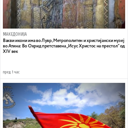
МАКЕДОНИЈА
Вакви икони има во Лувр, Метрополитен и христијански музеј
во Атина: Во Охрид претставена „Исус Христос на престол“ од
XIV век
пред 1 час