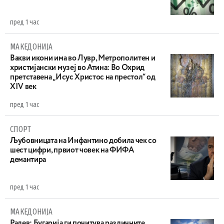
пред 1 час
МАКЕДОНИЈА
Вакви икони има во Лувр, Метрополитен и
христијански музеј во Атина: Во Охрид
претставена „Исус Христос на престол“ од
XIV век
пред 1 час
СПОРТ
Љубовницата на Инфантино добила чек со
шест цифри, првиот човек на ФИФА
демантира
пред 1 час
МАКЕДОНИЈА
Радев: Бугарија ги почитува различните