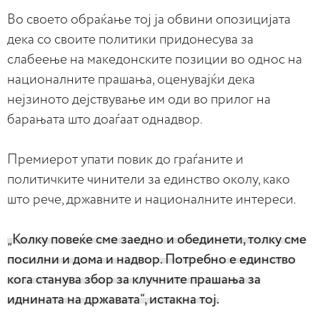
Во своето обраќање тој ја обвини опозицијата
дека со своите политики придонесува за
слабеење на македонските позиции во однос на
националните прашања, оценувајќи дека
нејзиното дејствување им оди во прилог на
барањата што доаѓаат однадвор.
Премиерот упати повик до граѓаните и
политичките чинители за единство околу, како
што рече, државните и националните интереси.
„Колку повеќе сме заедно и обединети, толку сме
посилни и дома и надвор. Потребно е единство
кога станува збор за клучните прашања за
иднината на државата“, истакна тој.