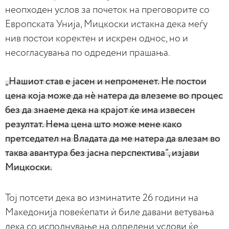
неопходен услов за почеток на преговорите со
Европската Унија, Мицкоски истакна дека меѓу
нив постои коректен и искрен однос, но и
несогласувања по одредени прашања.
„Нашиот став е јасен и непроменет. Не постои
цена која може да нѐ натера да влеземе во процес
без да знаеме дека на крајот ќе има извесен
резултат. Нема цена што може мене како
претседател на Владата да ме натера да влезам во
таква авантура без јасна перспектива“, изјави
Мицкоски.
Тој потсети дека во изминатите 26 години на
Македонија повеќепати ѝ биле давани ветувања
дека со исполнување на одредени услови ќе