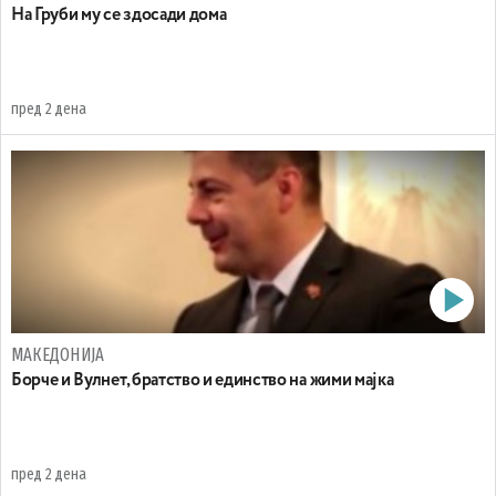
На Груби му се здосади дома
пред 2 дена
МАКЕДОНИЈА
Борче и Вулнет, братство и единство на жими мајка
пред 2 дена