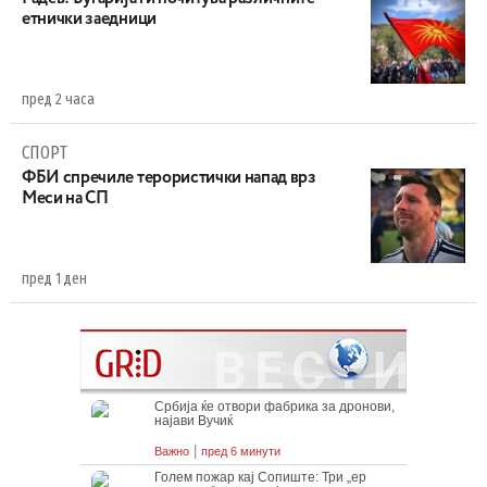
етнички заедници
пред 2 часа
СПОРТ
ФБИ спречиле терористички напад врз
Меси на СП
пред 1 ден