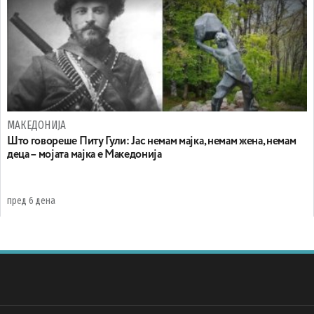
МАКЕДОНИЈА
Што говореше Питу Гули: Јас немам мајка, немам жена, немам
деца – мојата мајка е Македонија
пред 6 дена