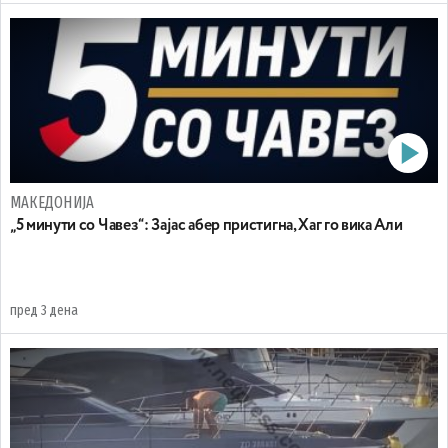
МАКЕДОНИЈА
„5 минути со Чавез“: Зајас абер пристигна, Хаг го вика Али
пред 3 дена