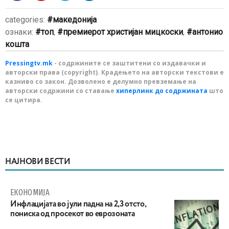
categories:
македонија
ознаки:
топ
,
премиерот христијан мицкоски
,
антонио
кошта
Pressingtv.mk
- содржините се заштитени со издавачки и
авторски права (copyright). Крадењето на авторски текстови е
казниво со закон. Дозволено е делумно превземање на
авторски содржини со ставање
хиперлинк до содржината
што
се цитира.
НАЈНОВИ ВЕСТИ
ЕКОНОМИЈА
Инфлацијата во јули падна на 2,3 отсто,
пониска од просекот во еврозоната