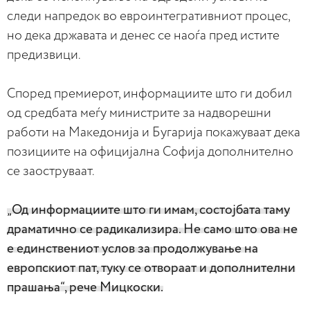
следи напредок во евроинтегративниот процес,
но дека државата и денес се наоѓа пред истите
предизвици.
Според премиерот, информациите што ги добил
од средбата меѓу министрите за надворешни
работи на Македонија и Бугарија покажуваат дека
позициите на официјална Софија дополнително
се заоструваат.
„Од информациите што ги имам, состојбата таму
драматично се радикализира. Не само што ова не
е единствениот услов за продолжување на
европскиот пат, туку се отвораат и дополнителни
прашања“, рече Мицкоски.