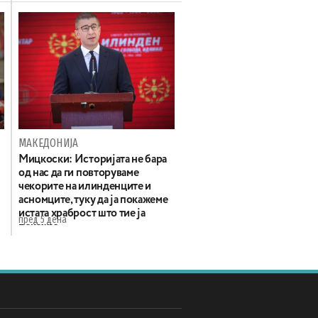
МАКЕДОНИЈА
Мицкоски: Историјата не бара
од нас да ги повторуваме
чекорите на илинденците и
асномците, туку да ја покажеме
истата храброст што тие ја
пред 5 дена
покажаа