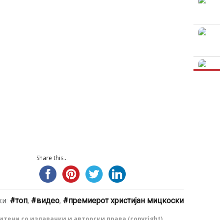
Share this...
ки:
топ
,
видео
,
премиерот христијан мицкоски
тени со издавачки и авторски права (copyright).