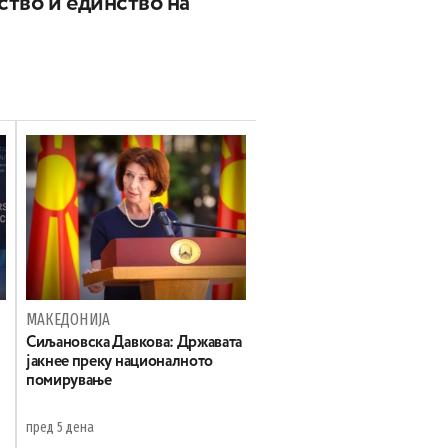
ство и единство на
МАКЕДОНИЈА
Сиљановска Давкова: Државата
јакнее преку националното
помирување
пред 5 дена