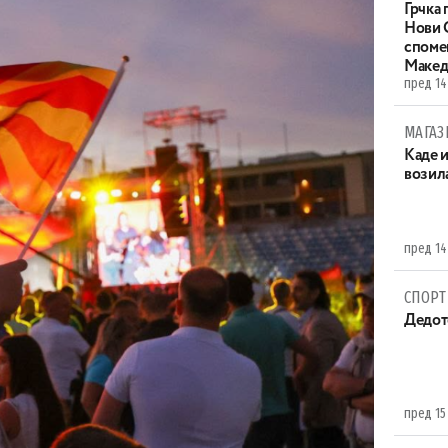
Грчка 
Нови С
споме
Макед
пред 14
МАГАЗ
Каде 
возила
пред 14
СПОРТ
Дедот
пред 15