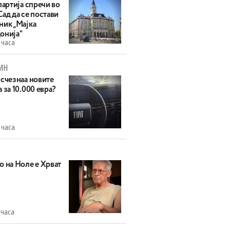
партија спречи во
ад да се постави
ник „Мајка
онија“
 часа
ИН
исчезнаа новите
 за 10.000 евра?
 часа
о на Ноле е Хрват
 часа