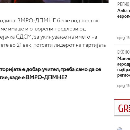
РЕГИО
Aлбан
европ
9 година, ВМРО-ДПМНЕ беше под жесток
еме имаше и отворени предлози од
ејачка СДСМ, за укинување на името на
пред 16
те во 21 век, потсети лидерот на партијата
ЕКОНО
Maкед
аерод
торијата е добар учител, треба само да се
најбр
регио
е тие, каде е ВМРО-ДПМНЕ?
пред 16