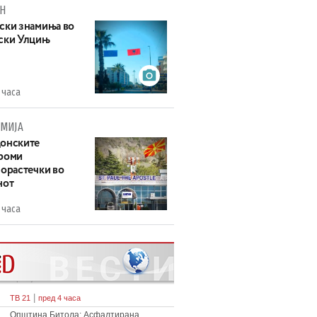
Н
ски знамиња во
ски Улцињ
 часа
МИЈА
онските
роми
зорастечки во
нот
 часа