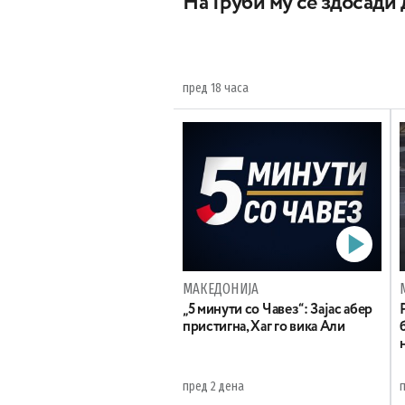
На Груби му се здосади
пред 18 часа
МАКЕДОНИЈА
„5 минути со Чавез“: Зајас абер
пристигна, Хаг го вика Али
пред 2 дена