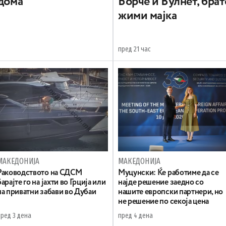
 дома
Борче и Вулнет, брат
жими мајка
пред 21 час
МАКЕДОНИЈА
МАКЕДОНИЈА
Раководството на СДСМ
Муцунски: Ќе работиме да се
барајте го на јахти во Грција или
најде решение заедно со
на приватни забави во Дубаи
нашите европски партнери, но
не решение по секоја цена
пред 3 дена
пред 4 дена