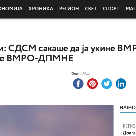
ОНОМИЈА
ХРОНИКА
РЕГИОН
СВЕТ
СПОРТ
МАГ
: СДСМ сакаше да ја укине ВМР
аде е ВМРО-ДПМНЕ
Share this...
НАЈНО
РЕГИО
Долга 