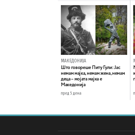
МАКЕДОНИЈА
Што говореше Питу Гули: Јас
немам мајка, немам жена, немам
деца – мојата мајка е
Македонија
пред 5 дена