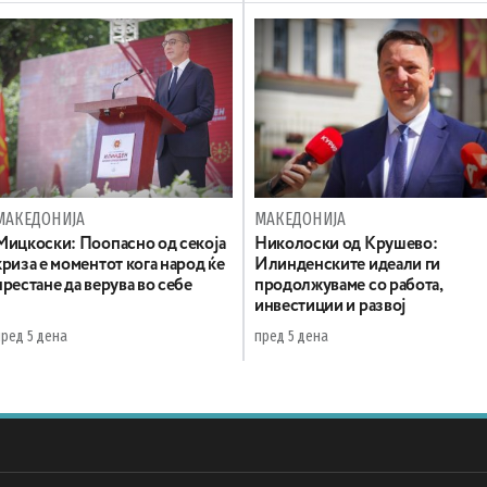
МАКЕДОНИЈА
МАКЕДОНИЈА
Мицкоски: Поопасно од секоја
Николоски од Крушево:
криза е моментот кога народ ќе
Илинденските идеали ги
престане да верува во себе
продолжуваме со работа,
инвестиции и развој
пред 5 дена
пред 5 дена