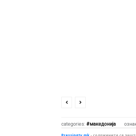
categories:
македонија
озна
Pressingtv.mk
- содржините се зашти