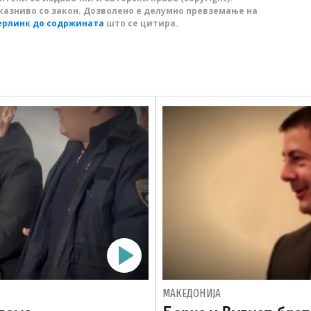
казниво со закон. Дозволено е делумно превземање на
ерлинк до содржината
што се цитира.
МАКЕДОНИЈА