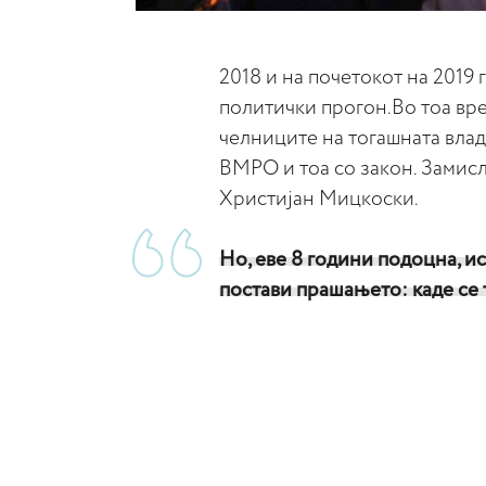
2018 и на почетокот на 201
политички прогон.Во тоа вр
челниците на тогашната влад
ВМРО и тоа со закон. Замисле
Христијан Мицкоски.
Но, еве 8 години подоцна, ис
постави прашањето: каде с