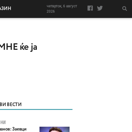
четврток, 6 август
АЗИН
2026
НЕ ќе ја
ВИ ВЕСТИ
МНИ
анов: Заевци