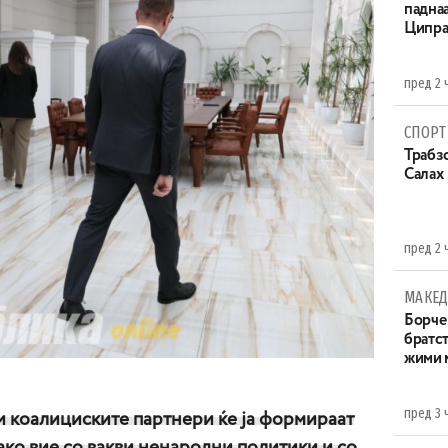
паднаа
Ципра
пред 2 
СПОРТ
Трабзо
Салах
пред 2 
МАКЕД
Борче 
братст
жими 
пред 3 
коалициските партнери ќе ја формираат
како вие со вакви ненародни политики и со