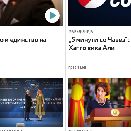
МАКЕДОНИЈА
о и единство на
„5 минути со Чавез“:
Хаг го вика Али
пред 1 ден