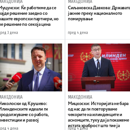
МАКЕДОНИЈА
МАКЕДОНИЈА
Муцунски: Ќе работиме да се
Сиљановска Давкова: Држават
најде решение заедно со
јакнее преку националното
нашите европски партнери, но
помирување
не решение по секоја цена
пред 3 дена
пред 4 дена
МАКЕДОНИЈА
МАКЕДОНИЈА
Николоски од Крушево:
Мицкоски: Историјата не бара
Илинденските идеали ги
од нас да ги повторуваме
продолжуваме со работа,
чекорите на илинденците и
инвестиции и развој
асномците, туку да ја покажеме
истата храброст што тие ја
пред 4 дена
пред 4 дена