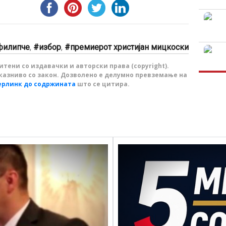
филипче
,
избор
,
премиерот христијан мицкоски
тени со издавачки и авторски права (copyright).
казниво со закон. Дозволено е делумно превземање на
ерлинк до содржината
што се цитира.