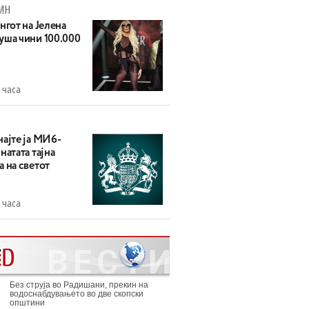
ИН
нгот на Јелена
уша чини 100.000
 часа
најте ја МИ6-
натата тајна
 на светот
 часа