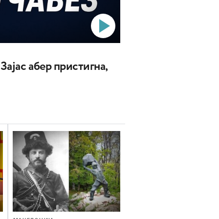
 Зајас абер пристигна,