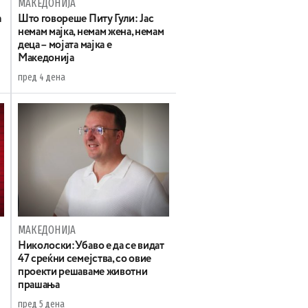
МАКЕДОНИЈА
а
Што говореше Питу Гули: Јас
немам мајка, немам жена, немам
деца – мојата мајка е
Македонија
пред 4 дена
МАКЕДОНИЈА
Николоски:Убаво е да се видат
47 среќни семејства, со овие
проекти решаваме животни
прашања
пред 5 дена