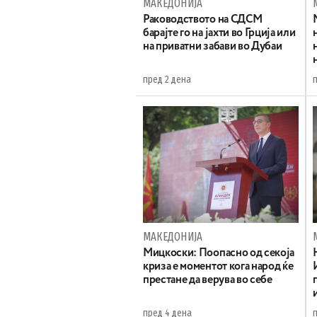
МАКЕДОНИЈА
Раководството на СДСМ
барајте го на јахти во Грција или
на приватни забави во Дубаи
пред 2 дена
МАКЕДОНИЈА
Мицкоски: Поопасно од секоја
криза е моментот кога народ ќе
престане да верува во себе
пред 4 дена