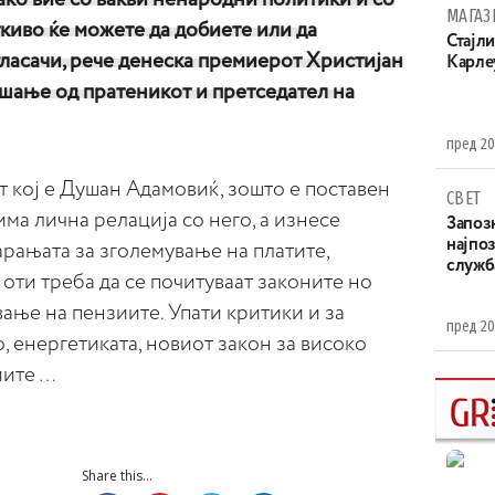
МАГАЗ
ткиво ќе можете да добиете или да
Стајли
гласачи, рече денеска премиерот Христијан
Карле
шање од пратеникот и претседател на
пред 20
 кој е Душан Адамовиќ, зошто е поставен
СВЕТ
има лична релација со него, а изнесе
Запоз
најпоз
рањата за зголемување на платите,
служба
 оти треба да се почитуваат законите но
ање на пензиите. Упати критики и за
пред 20
, енергетиката, новиот закон за високо
иите …
Share this...