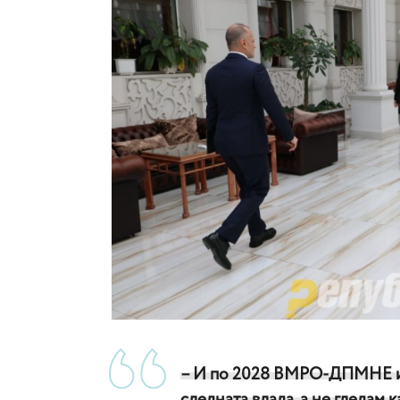
– И по 2028 ВМРО-ДПМНЕ и 
следната влада, а не гледам 