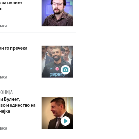
 на новиот
с
часа
н го пречека
часа
ОНИЈА
и Вулнет,
во и единство на
мајка
часа