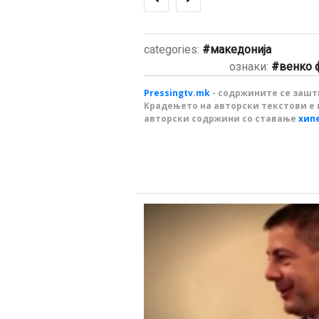
categories:
македонија
ознаки:
венко 
Pressingtv.mk
- содржините се зашти
Крадењето на авторски текстови е 
авторски содржини со ставање
хип