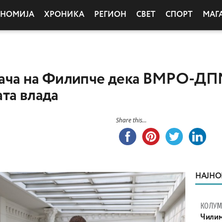
ОНОМИЈА
ХРОНИКА
РЕГИОН
СВЕТ
СПОРТ
МАГ
ача на Филипче дека ВМРО-ДПМ
та влада
Share this...
НАЈНО
КОЛУ
Чилим