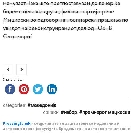
менуваат. Така што претпоставувам до вечер ќе
бидеме некаква друга „филска“ партија, рече
Мицкоски во одговор на новинарски прашања по
увидот на реконструираниот дел од ГОБ „8
Септември“
Share this...
categories:
македонија
ознаки:
избор
,
премиерот мицкоски
Pressingtv.mk
- содржините се заштитени со издавачки и
авторски права (copyright). Крадењето на авторски текстови е