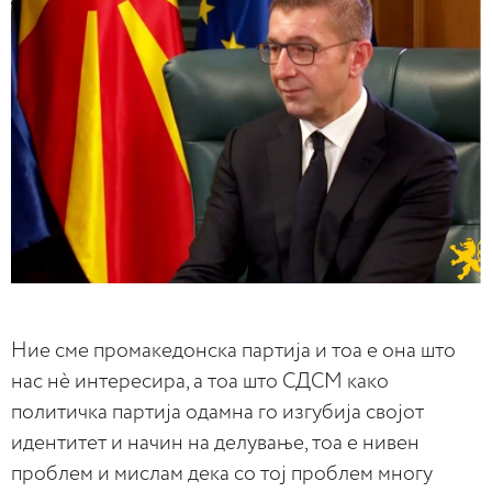
Ние сме промакедонска партија и тоа е она што
нас нè интересира, а тоа што СДСМ како
политичка партија одамна го изгубија својот
идентитет и начин на делување, тоа е нивен
проблем и мислам дека со тој проблем многу