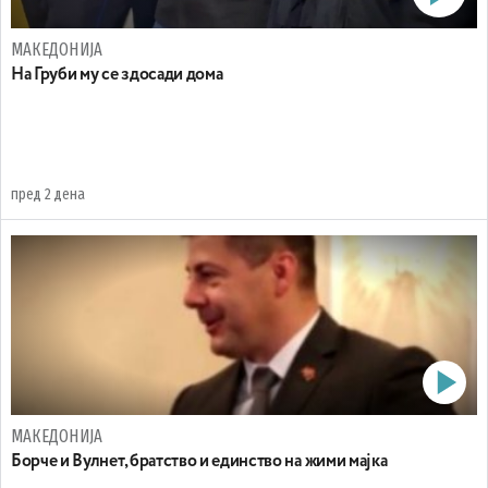
МАКЕДОНИЈА
На Груби му се здосади дома
пред 2 дена
МАКЕДОНИЈА
Борче и Вулнет, братство и единство на жими мајка