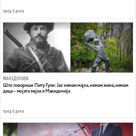
пред 6 дена
МАКЕДОНИЈА
Што говореше Питу Гули: Јас немам мајка, немам жена, немам
деца – мојата мајка е Македонија
пред 6 дена