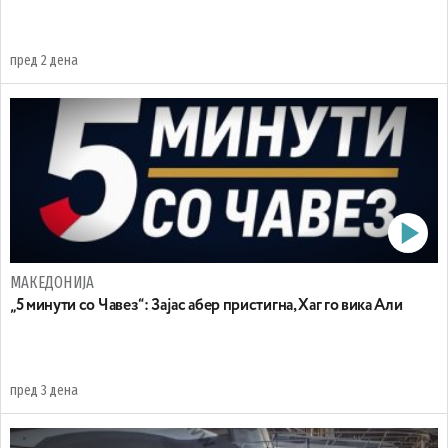
пред 2 дена
МАКЕДОНИЈА
„5 минути со Чавез“: Зајас абер пристигна, Хаг го вика Али
пред 3 дена