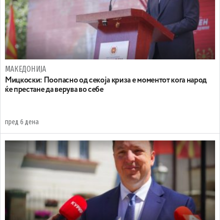
МАКЕДОНИЈА
Мицкоски: Поопасно од секоја криза е моментот кога народ
ќе престане да верува во себе
пред 6 дена