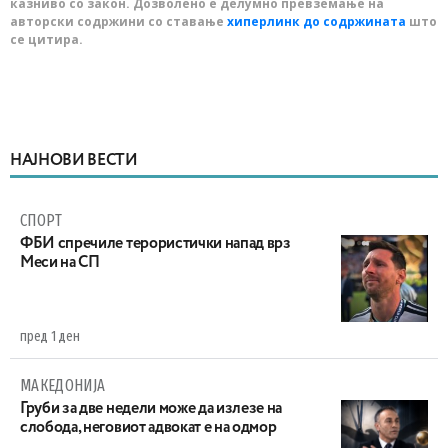
казниво со закон. Дозволено е делумно превземање на
авторски содржини со ставање
хиперлинк до содржината
што
се цитира.
НАЈНОВИ ВЕСТИ
СПОРТ
ФБИ спречиле терористички напад врз
Меси на СП
пред 1 ден
МАКЕДОНИЈА
Груби за две недели може да излезе на
слобода, неговиот адвокат е на одмор