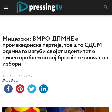
Мицкоски: ВМРО-ДПМНЕ е
промакедонска партија, тоа што СДСМ
одамна го изгуби својот идентитет е
нивен проблем со кој брзо ќе се соочат на
избори
13.05.2026 / 12:57
Share this...