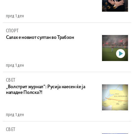
пред 1 ден
СПОРТ
Салах е новиот султан во Трабзон
пред 1 ден
СВЕТ
„Волстрит журнал“: Русија наесен ќе ја
нападне Полска?!
пред 1 ден
СВЕТ