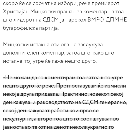
скоро ќе се соочат на избори, рече премиерот
Христијан Мицкоски прашан за коментар на тоа
што лидерот на СДСМ ја нарекол ВМРО-ДПМНЕ
бугарофилска партија.
Мицкоски истакна оти ова не заслужува
дополнителен коментар, затоа што, како што
истакна, тој утре ќе каже нешто друго.
-Не можам да го коментирам тоа затоа што утре
нешто друго ќе рече. Претпоставувам ќе измисли
некоја друга придавка. Практично, човекот секој
ден кажува, и раководството на СДСМ генерално,
секој ден кажуваат работи кои прво се
некултурни, а второ тоа што го соопштуваат во
јавноста во текот на денот неколкукратно го