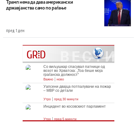
Трамп нема да дава американски
државјанства само по раѓање
пред 1 ден