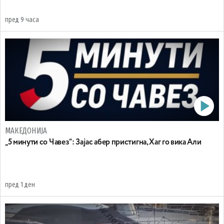
пред 9 часа
МАКЕДОНИЈА
„5 минути со Чавез“: Зајас абер пристигна, Хаг го вика Али
пред 1 ден