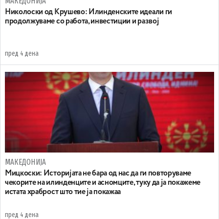
МАКЕДОНИЈА
Николоски од Крушево: Илинденските идеали ги
продолжуваме со работа, инвестиции и развој
пред 4 дена
МАКЕДОНИЈА
Мицкоски: Историјата не бара од нас да ги повторуваме
чекорите на илинденците и асномците, туку да ја покажеме
истата храброст што тие ја покажаа
пред 4 дена