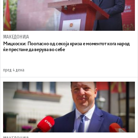
МАКЕДОНИЈА
Мицкоски: Поопасно од секоја криза е моментот кога народ
ќе престане да верува во себе
пред 4 дена