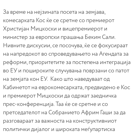
За време на нејзината посета на земјава,
комесарката Кос ќе се сретне со премиерот
Христијан Мицкоски и вицепремиерот и
министер за европски прашања Беким Сали.
Нивните дискусии, се посочува, ќе се фокусираат
на напредокот во спроведувањето на Агендата за
реформи, приоритетите за постепена интеграција
во ЕУ и пошироките случувања поврзани со патот
на земјата кон ЕУ. Како што наведуваат од
Кабинетот на еврокомесарката, предвидено е Кос
и премиерот Мицкоски да одржат заедничка
прес-конференција. Таа ќе се сретне и со
претседателот на Собранието Африм Гаши за да
разговараат за важноста на конструктивниот
политички дијалог и широката меѓупартиска