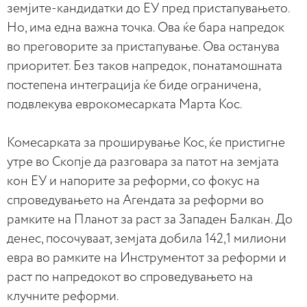
земјите-кандидатки до ЕУ пред пристапувањето.
Но, има една важна точка. Ова ќе бара напредок
во преговорите за пристапување. Ова останува
приоритет. Без таков напредок, понатамошната
постепена интеграција ќе биде ограничена,
подвлекува еврокомесарката Марта Кос.
Комесарката за проширување Кос, ќе пристигне
утре во Скопје да разговара за патот на земјата
кон ЕУ и напорите за реформи, со фокус на
спроведувањето на Агендата за реформи во
рамките на Планот за раст за Западен Балкан. До
денес, посочуваат, земјата добила 142,1 милиони
евра во рамките на Инструментот за реформи и
раст по напредокот во спроведувањето на
клучните реформи.