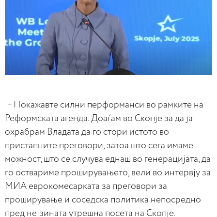
– Покажавте силни перформанси во рамките на
Реформската агенда. Доаѓам во Скопјe за да ја
охрабрам Владата да го стори истото во
пристапните преговори, затоа што сега имаме
можност, што се случува еднаш во генерацијата, да
го оствариме проширувањето, вели во интервју за
МИА еврокомесарката за преговори за
проширување и соседска политика непосредно
пред нејзината утрешна посета на Скопје.