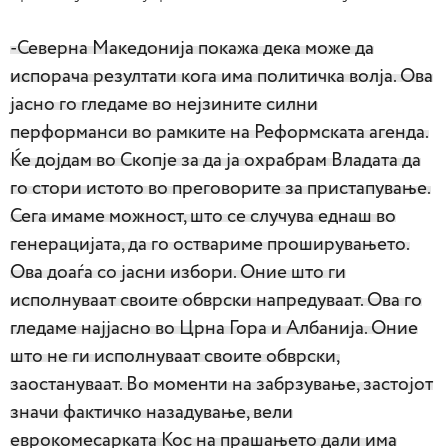
-Северна Македонија покажа дека може да
испорача резултати кога има политичка волја. Ова
јасно го гледаме во нејзините силни
перформанси во рамките на Реформската агенда.
Ќе дојдам во Скопјe за да ја охрабрам Владата да
го стори истото во преговорите за пристапување.
Сега имаме можност, што се случува еднаш во
генерацијата, да го оствариме проширувањето.
Ова доаѓа со јасни избори. Оние што ги
исполнуваат своите обврски напредуваат. Ова го
гледаме најјасно во Црна Гора и Албанија. Оние
што не ги исполнуваат своите обврски,
заостануваат. Во моменти на забрзување, застојот
значи фактичко назадување, вели
еврокомесарката Кос на прашањето дали има