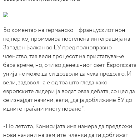
Во коментар на германско – францускиот нон-
пејпер кој промовира постепена интеграција на
Западен Балкан во ЕУ пред полноправно
членство, таа вели процесот на пристапување
бара време, но, оти во денешниот свет, Европската
унија не може да си дозволи да чека предолго. И
вели, задоволна е од тоа што гледа како
европските лидери ја водат оваа дебата, со цел да
се изнајдат начини, вели, „да ја доближиме ЕУ до
идните граѓани многу порано“.
-По летото, Комисијата има намера да предложи
нови начини на земјите-членки да ги доближат