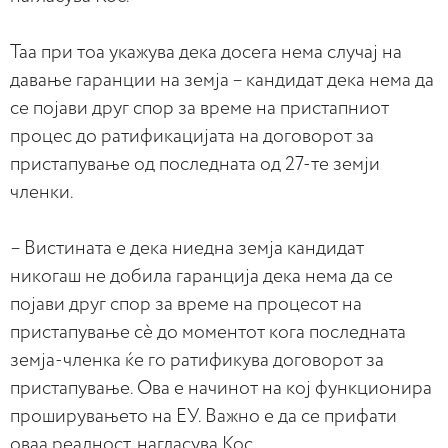
Таа при тоа укажува дека досега нема случај на
давање гаранции на земја – кандидат дека нема да
се појави друг спор за време на пристапниот
процес до ратификацијата на договорот за
пристапување од последната од 27-те земји
членки.
– Вистината е дека ниедна земја кандидат
никогаш не добила гаранција дека нема да се
појави друг спор за време на процесот на
пристапување сè до моментот кога последната
земја-членка ќе го ратификува договорот за
пристапување. Ова е начинот на кој функционира
проширувањето на ЕУ. Важно е да се прифати
оваа реалност, нагласува Кос.