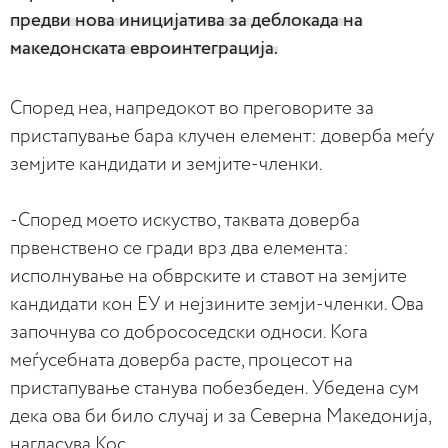
предви нова иницијатива за деблокада на
македонската евроинтеграција.
Според неа, напредокот во преговорите за
пристапување бара клучен елемент: доверба меѓу
земјите кандидати и земјите-членки.
-Според моето искуство, таквата доверба
првенствено се гради врз два елемента:
исполнување на обврските и ставот на земјите
кандидати кон ЕУ и нејзините земји-членки. Ова
започнува со добрососедски односи. Кога
меѓусебната доверба расте, процесот на
пристапување станува побезбеден. Убедена сум
дека ова би било случај и за Северна Македонија,
нагласува Кос.