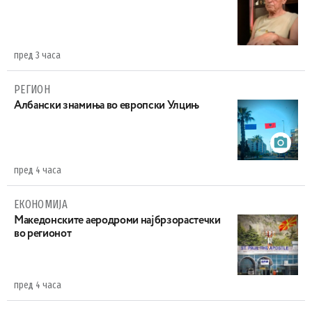
пред 3 часа
РЕГИОН
Aлбански знамиња во европски Улцињ
пред 4 часа
ЕКОНОМИЈА
Maкедонските аеродроми најбрзорастечки
во регионот
пред 4 часа