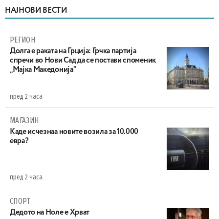
НАЈНОВИ ВЕСТИ
РЕГИОН
Долга е раката на Грција: Грчка партија
спречи во Нови Сад да се постави споменик
„Мајка Македонија“
пред 2 часа
МАГАЗИН
Каде исчезнаа новите возила за 10.000
евра?
пред 2 часа
СПОРТ
Дедото на Ноле е Хрват