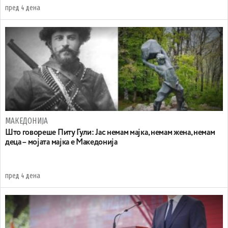
пред 4 дена
МАКЕДОНИЈА
Што говореше Питу Гули: Јас немам мајка, немам жена, немам
деца – мојата мајка е Македонија
пред 4 дена