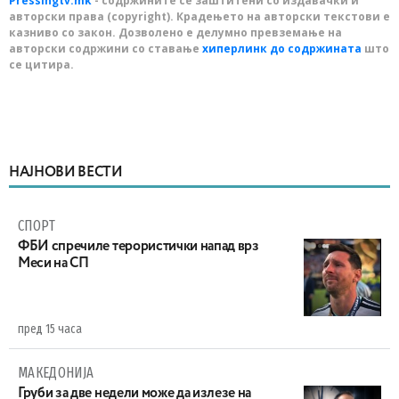
Pressingtv.mk
- содржините се заштитени со издавачки и
авторски права (copyright). Крадењето на авторски текстови е
казниво со закон. Дозволено е делумно превземање на
авторски содржини со ставање
хиперлинк до содржината
што
се цитира.
НАЈНОВИ ВЕСТИ
СПОРТ
ФБИ спречиле терористички напад врз
Меси на СП
пред 15 часа
МАКЕДОНИЈА
Груби за две недели може да излезе на