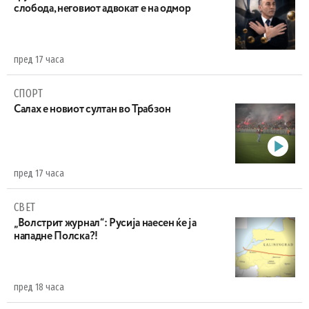
слобода, неговиот адвокат е на одмор
пред 17 часа
СПОРТ
Салах е новиот султан во Трабзон
пред 17 часа
СВЕТ
„Волстрит журнал“: Русија наесен ќе ја
нападне Полска?!
пред 18 часа