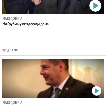
МАКЕДОНИЈА
На Груби му се здосади дома
пред 2 дена
МАКЕДОНИЈА