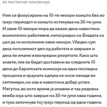
ќе постигнат консензус.
Ние се фокусирани на 10-те чекори коишто беа во
грејс периодот и коишто истекуваа на 30-ти јуни.
И овие 10 чекори мора да кажам дека навистина
внимателно работевме, непосредно со Владата со
цел да ги исполниме овие чекори. Убеден сум
дека поголемиот дел од работата е завршен и
дека ќе имаме извонредни резултати. Како што
знаете, тие ќе бидат доставени во следните 10
дена до Европската комисија на една последна
проценка и крајната одлука се носи некаде во
септември, но ова е навистина добар успех.
Меѓутоа, во исто време ја имавме и таа редовна
вежба која што заврши на 30-ти јуни оваа година,
и тука започнува тој грејс период од една година.