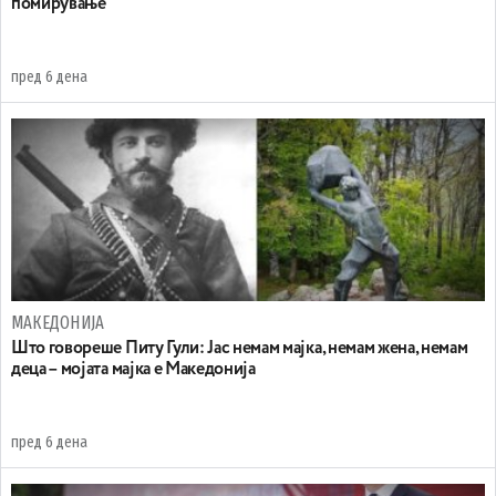
помирување
пред 6 дена
МАКЕДОНИЈА
Што говореше Питу Гули: Јас немам мајка, немам жена, немам
деца – мојата мајка е Македонија
пред 6 дена