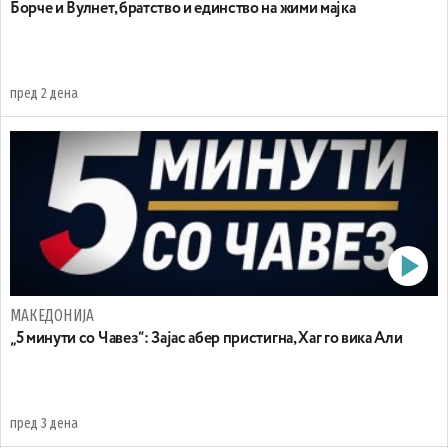
Борче и Вулнет, братство и единство на жими мајка
пред 2 дена
МАКЕДОНИЈА
„5 минути со Чавез“: Зајас абер пристигна, Хаг го вика Али
пред 3 дена