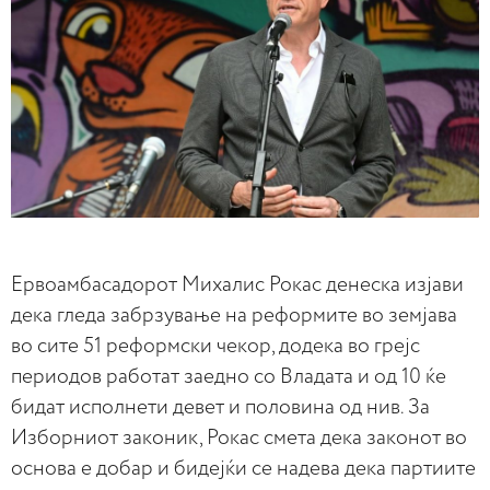
Ервоамбасадорот Михалис Рокас денеска изјави
дека гледа забрзување на реформите во земјава
во сите 51 реформски чекор, додека во грејс
периодов работат заедно со Владата и од 10 ќе
бидат исполнети девет и половина од нив. За
Изборниот законик, Рокас смета дека законот во
основа е добар и бидејќи се надева дека партиите