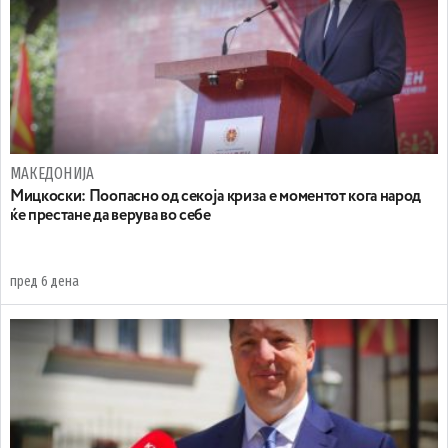
МАКЕДОНИЈА
Мицкоски: Поопасно од секоја криза е моментот кога народ
ќе престане да верува во себе
пред 6 дена