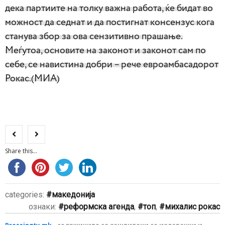
дека партиите на толку важна работа, ќе бидат во
можност да седнат и да постигнат консензус кога
станува збор за ова сензитивно прашање.
Меѓутоа, основите на законот и законот сам по
себе, се навистина добри – рече евроамбасадорот
Рокас.(МИА)
Share this...
categories:
македонија
ознаки:
реформска агенда
,
топ
,
михалис рокас