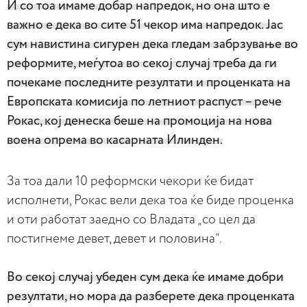
И со тоа имаме добар напредок, но она што е
важно е дека во сите 51 чекор има напредок. Јас
сум навистина сигурен дека гледам забрзување во
реформите, меѓутоа во секој случај треба да ги
почекаме последните резултати и проценката на
Европската комисија по летниот распуст – рече
Рокас, кој денеска беше на промоција на нова
воена опрема во касарната Илинден.
За тоа дали 10 реформски чекори ќе бидат
исполнети, Рокас вели дека тоа ќе биде проценка
и оти работат заедно со Владата „со цел да
постигнеме девет, девет и половина“.
Во секој случај убеден сум дека ќе имаме добри
резултати, но мора да разберете дека проценката