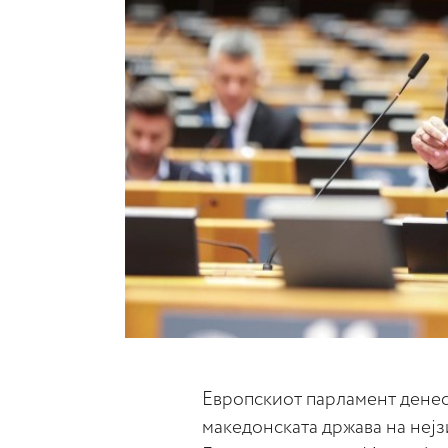
Европскиот парламент денес 
македонската држава на нејз