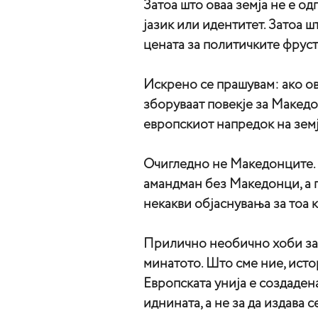
Затоа што оваа земја не е од
јазик или идентитет. Затоа ш
цената за политичките фруст
Искрено се прашувам: ако ов
зборуваат повекје за Македо
европскиот напредок на земј
Очигледно не Македонците. 
амандман без Македонци, а п
некакви објаснувања за тоа ко
Прилично необично хоби за 
минатото. Што сме ние, ист
Европската унија е создадена
иднината, а не за да издава