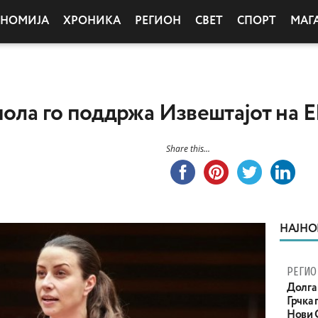
ОНОМИЈА
ХРОНИКА
РЕГИОН
СВЕТ
СПОРТ
МАГ
пола го поддржа Извештајот на 
Share this...
НАЈНО
РЕГИО
Долга 
Грчка 
Нови С