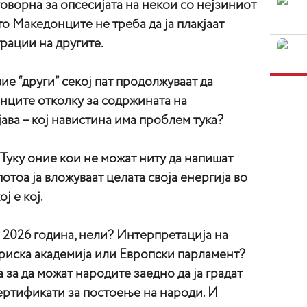
говорна за опсесијата на некои со нејзиниот
то Македонците не треба да ја плакјаат
рации на другите.
ие “други” секој пат продолжуваат да
нците отколку за содржината на
ава – кој навистина има проблем тука?
Туку оние кои не можат ниту да напишат
отоа ја вложуваат целата своја енергија во
ј е кој.
2026 година, нели? Интерпретација на
ориска академија или Европски парламент?
 за да можат народите заедно да ја градат
 сертификати за постоење на народи. И