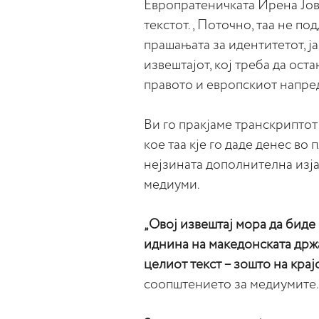
Европратеничката Ирена Јов
текстот., Поточно, таа не п
прашањата за идентитетот, ј
извештајот, кој треба да ос
правото и европскиот напред
Ви го пракјаме транскриптот
кое таа кје го даде денес во 
нејзината дополнителна изја
медиуми.
„Овој извештај мора да биде
иднина на македонската држа
целиот текст – зошто на кра
соопштението за медиумите.