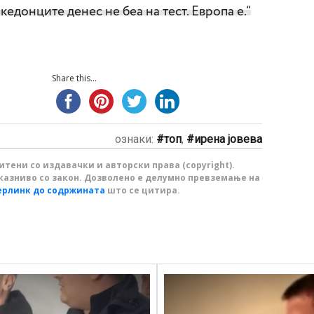
кедонците денес не беа на тест. Европа е.“
Share this...
ознаки:
топ
,
ирена јовева
тени со издавачки и авторски права (copyright).
казниво со закон. Дозволено е делумно превземање на
ерлинк до содржината
што се цитира.