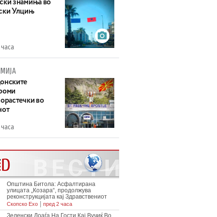
ски знамиња во
ски Улцињ
 часа
МИЈА
онските
роми
зорастечки во
нот
 часа