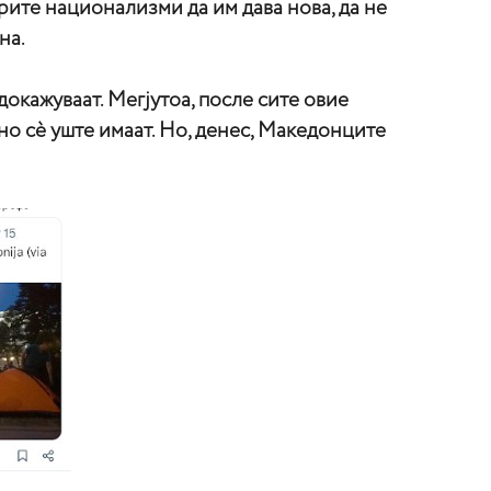
арите национализми да им дава нова, да не
на.
окажуваат. Мегјутоа, после сите овие
но сè уште имаат. Но, денес, Македонците