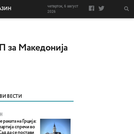
четврток, 6 август
АЗИН
2026
ЕП за Македонија
ВИ ВЕСТИ
Н
е раката на Грција:
партија спречи во
ад да се постави