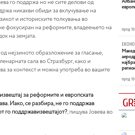
Aлбан
ева го поддржа но не сите делови од
европ
оддржа никакви обиди за вклучување на
азикот и историските толкувања во
тане фокусиран на реформите, владеењето на
пред 10
ок на земјата.
ЕКОНО
Maкед
 од нејзиното образложение за гласање,
аерод
пленарната сала во Стразбург, како и
најбр
регио
ва за контекст и можна употреба во вашите
пред 10
 извештај за реформите и европската
ва. Иако, се разбира, не го поддржав
јот го поддржавизвештајот?
, пишува Јовева во