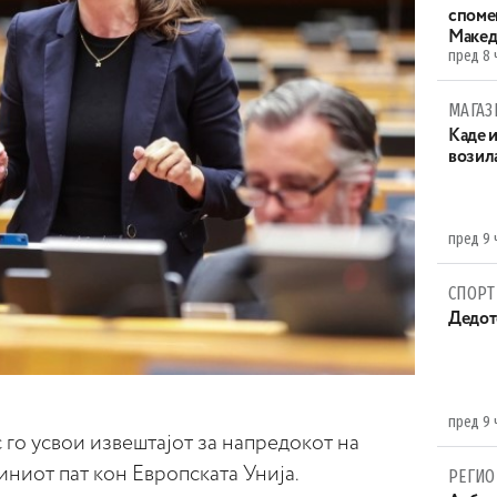
споме
Макед
пред 8 
МАГАЗ
Каде 
возила
пред 9 
СПОРТ
Дедот
пред 9 
го усвои извештајот за напредокот на
иниот пат кон Европската Унија.
РЕГИО