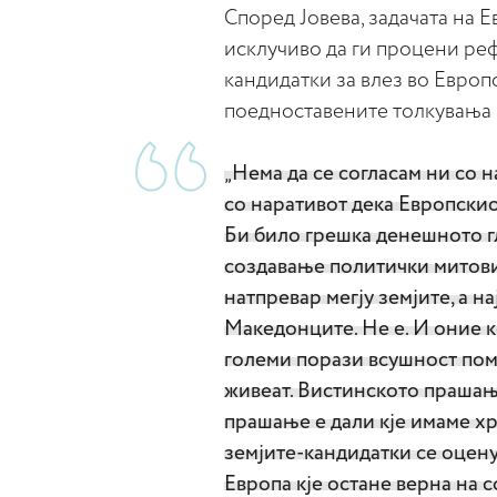
Според Јовева, задачата на 
исклучиво да ги процени ре
кандидатки за влез во Европс
поедноставените толкувања 
„Нема да се согласам ни со н
со наративот дека Европскио
Би било грешка денешното гл
создавање политички митови
натпревар мегју земјите, а 
Македонците. Не е. И оние к
големи порази всушност пома
живеат. Вистинското прашање
прашање е дали кје имаме х
земјите-кандидатки се оцену
Европа кје остане верна на 