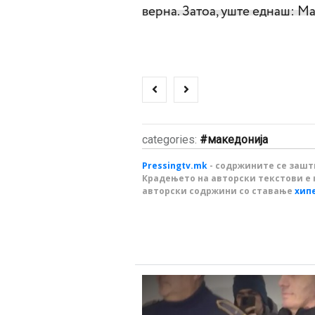
верна. Затоа, уште еднаш: Ма
categories:
македонија
Pressingtv.mk
- содржините се зашти
Крадењето на авторски текстови е 
авторски содржини со ставање
хип