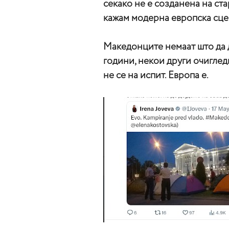
секако не е созданена на ст
кажам модерна европска сце
Македонците немаат што да д
години, некои други очиглед
не се на испит. Европа е.