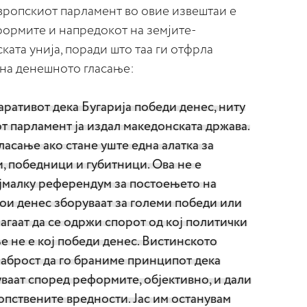
Европскиот парламент во овие извештаи е
формите и напредокот на земјите-
ката унија, поради што таа ги отфрла
на денешното гласање:
аративот дека Бугарија победи денес, ниту
т парламент ја издал македонската држава.
асање ако стане уште една алатка за
, победници и губитници. Ова не е
најмалку референдум за постоењето на
ои денес зборуваат за големи победи или
гаат да се одржи спорот од кој политички
 не е кој победи денес. Вистинското
раброст да го браниме принципот дека
ваат според реформите, објективно, и дали
сопствените вредности. Јас им останувам