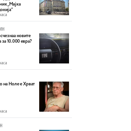
ник „Мајка
онија“
часа
ИН
исчезнаа новите
 за 10.000 евра?
часа
о на Ноле е Хрват
часа
Н