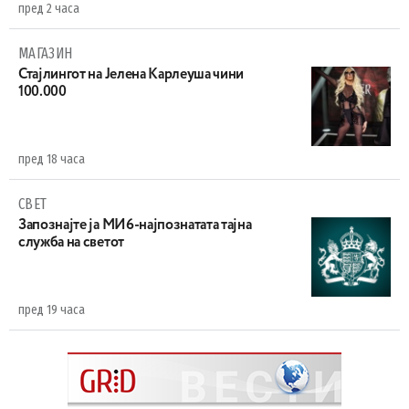
пред 2 часа
МАГАЗИН
Стајлингот на Јелена Карлеуша чини
100.000
пред 18 часа
СВЕТ
Запознајте ја МИ6-најпознатата тајна
служба на светот
пред 19 часа