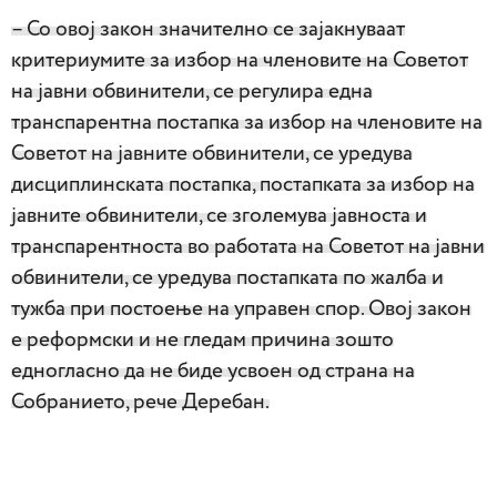
– Со овој закон значитeлно се зајакнуваат
критериумите за избор на членовите на Советот
на јавни обвинители, се регулира една
транспарентна постапка за избор на членовите на
Советот на јавните обвинители, се уредува
дисциплинската постапка, постапката за избор на
јавните обвинители, се зголемува јавноста и
транспарентноста во работата на Советот на јавни
обвинители, се уредува постапката по жалба и
тужба при постоење на управен спор. Овој закон
е реформски и не гледам причина зошто
едногласно да не биде усвоен од страна на
Собранието, рече Деребан.