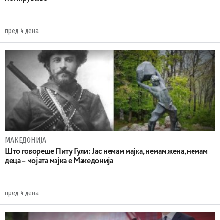
пред 4 дена
МАКЕДОНИЈА
Што говореше Питу Гули: Јас немам мајка, немам жена, немам
деца – мојата мајка е Македонија
пред 4 дена