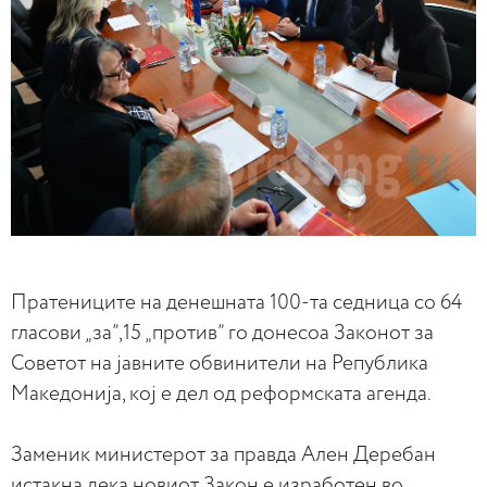
Пратениците на денешната 100-та седница со 64
гласови „за”,15 „против” го донесоа Законот за
Советот на јавните обвинители на Република
Македонија, кој е дел од реформската агенда.
Заменик министерот за правда Ален Дерeбан
истакна дека новиот Закон е изработен во