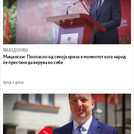
МАКЕДОНИЈА
Мицкоски: Поопасно од секоја криза е моментот кога народ
ќе престане да верува во себе
пред 4 дена