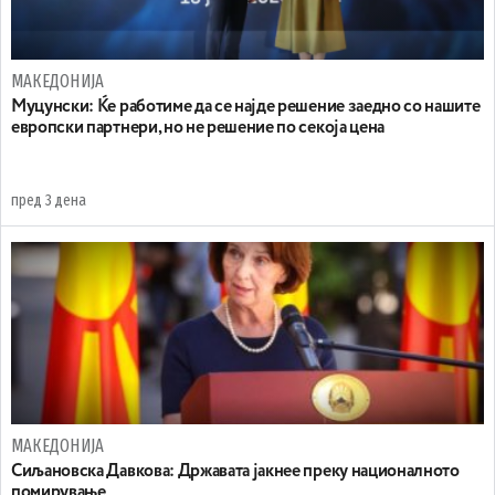
МАКЕДОНИЈА
Муцунски: Ќе работиме да се најде решение заедно со нашите
европски партнери, но не решение по секоја цена
пред 3 дена
МАКЕДОНИЈА
Сиљановска Давкова: Државата јакнее преку националното
помирување