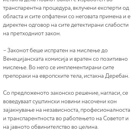
транспарентна процедура, вклучени експерти од
областа и сите опфатени со неговата примена и е
директен одговор на сите детектирани слабости
на претходниот закон.
– Законот беше испратен на мислење до
Венецијанската комисија и вратен со позитивно
мислење. Во него се имплементирани сите
препораки на европските тела, истакна Деребан.
Со предложеното законско решение, нагласи, се
воведуваат суштински новини насочени кон
зајакнување на независноста, професионалноста
и транспарентноста во работењето на Советот и
на јавното обвинителство во целина.