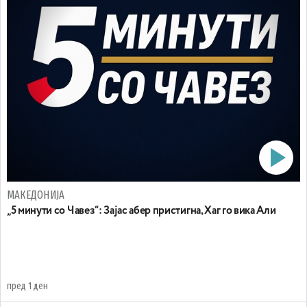
МАКЕДОНИЈА
„5 минути со Чавез“: Зајас абер пристигна, Хаг го вика Али
пред 1 ден