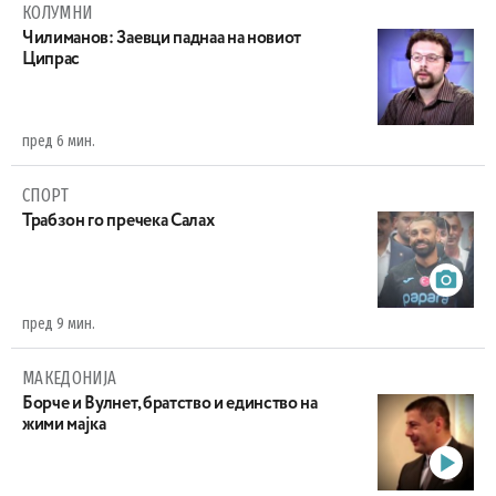
КОЛУМНИ
Чилиманов: Заевци паднаа на новиот
Ципрас
пред 6 мин.
СПОРТ
Трабзон го пречека Салах
пред 9 мин.
МАКЕДОНИЈА
Борче и Вулнет, братство и единство на
жими мајка