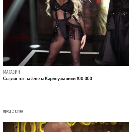
МАГАЗИН
Стајлингот на Јелена Карлеуша чини 100.000
пред 2 дена