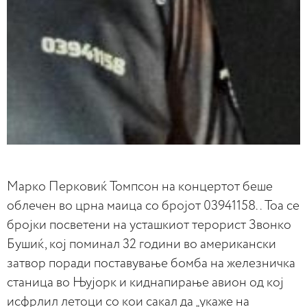
Марко Перковиќ Томпсон на концертот беше
облечен во црна маица со бројот 03941158.. Тоа се
бројки посветени на усташкиот терорист Звонко
Бушиќ, кој поминал 32 години во американски
затвор поради поставување бомба на железничка
станица во Њујорк и киднапирање авион од кој
исфрлил летоци со кои сакал да „укаже на