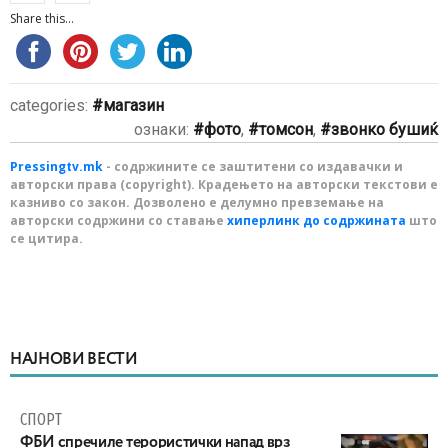
Share this...
categories:
магазин
ознаки:
фото
,
томсон
,
звонко бушиќ
Pressingtv.mk
- содржините се заштитени со издавачки и
авторски права (copyright). Крадењето на авторски текстови е
казниво со закон. Дозволено е делумно превземање на
авторски содржини со ставање
хиперлинк до содржината
што
се цитира.
НАЈНОВИ ВЕСТИ
СПОРТ
ФБИ спречиле терористички напад врз