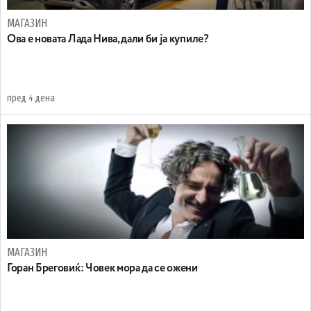
МАГАЗИН
Ова е новата Лада Нива, дали би ја купиле?
пред 4 дена
МАГАЗИН
Горан Бреговиќ: Човек мора да се ожени