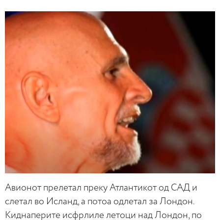
Авионот прелетал преку Атлантикот од САД и
слетал во Исланд, а потоа одлетал за Лондон.
Киднаперите исфрлиле летоци над Лондон, по