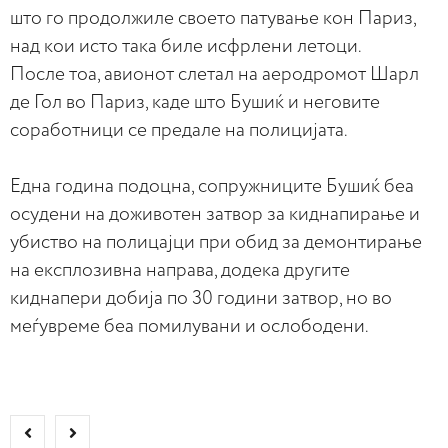
што го продолжиле своето патување кон Париз,
над кои исто така биле исфрлени летоци.
После тоа, авионот слетал на аеродромот Шарл
де Гол во Париз, каде што Бушиќ и неговите
соработници се предале на полицијата.
Една година подоцна, сопружниците Бушиќ беа
осудени на доживотен затвор за киднапирање и
убиство на полицајци при обид за демонтирање
на експлозивна направа, додека другите
киднапери добија по 30 години затвор, но во
меѓувреме беа помилувани и ослободени.