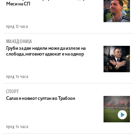
Меси на СП
пред 12 часа
МАКЕДОНИЈА
Груби за две недели може да излезе на
слобода, неговиот адвокат е на одмор
пред 14 часа
СПОРТ
Салах е новиот султан во Трабзон
пред 14 часа