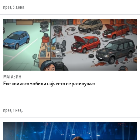
пред 5 дена
МАГАЗИН
Еве кои автомобили најчесто се расипуваат
пред 1 нед.