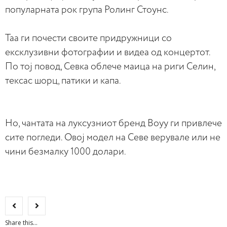
популарната рок група Ролинг Стоунс.
Таа ги почести своите придружници со
ексклузивни фотографии и видеа од концертот.
По тој повод, Севка облече маица на риги Селин,
тексас шорц, патики и капа.
Но, чантата на луксузниот бренд Boyy ги привлече
сите погледи. Овој модел на Севе верувале или не
чини безмалку 1000 долари.
Share this...