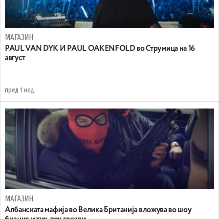
МАГАЗИН
PAUL VAN DYK И PAUL OAKENFOLD во Струмица на 16
август
пред 1 нед.
МАГАЗИН
Aлбанската мафија во Велика Британија вложува во шоу