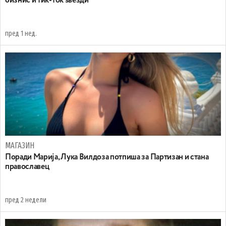
бизнис и тик-ток ѕвезди
пред 1 нед.
МАГАЗИН
Поради Марија, Лука Вилдоза потпиша за Партизан и стана
православец
пред 2 недели