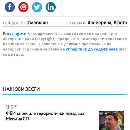
categories:
магазин
ознаки:
северина
,
фото
Pressingtv.mk
- содржините се заштитени со издавачки и
авторски права (copyright). Крадењето на авторски текстови е
казниво со закон. Дозволено е делумно превземање на
авторски содржини со ставање
хиперлинк до содржината
што
се цитира.
НАЈНОВИ ВЕСТИ
СПОРТ
ФБИ спречиле терористички напад врз
Меси на СП