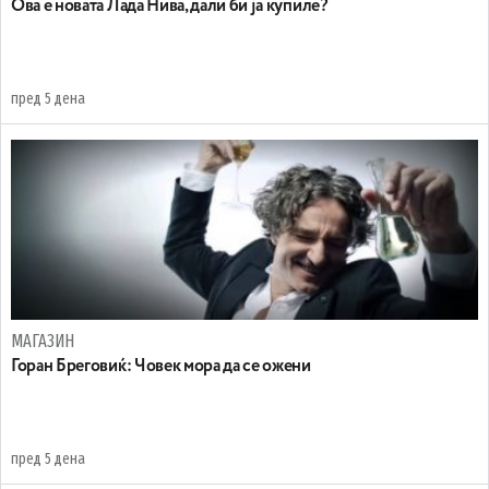
Ова е новата Лада Нива, дали би ја купиле?
пред 5 дена
МАГАЗИН
Горан Бреговиќ: Човек мора да се ожени
пред 5 дена