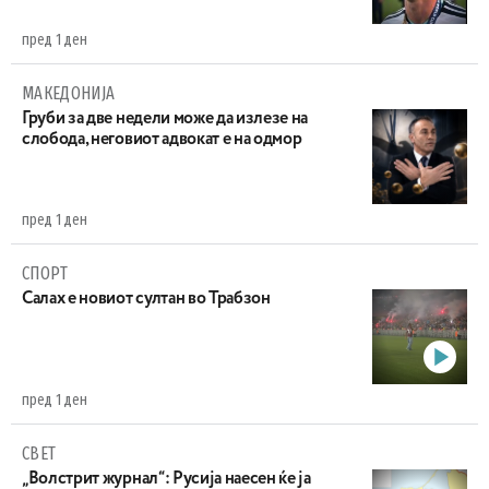
пред 1 ден
МАКЕДОНИЈА
Груби за две недели може да излезе на
слобода, неговиот адвокат е на одмор
пред 1 ден
СПОРТ
Салах е новиот султан во Трабзон
пред 1 ден
СВЕТ
„Волстрит журнал“: Русија наесен ќе ја