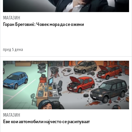
МАГАЗИН
Горан Бреговиќ: Човек мора да се ожени
пред 5 дена
МАГАЗИН
Еве кои автомобили најчесто се расипуваат