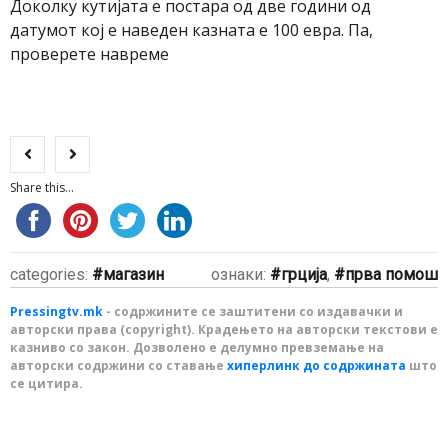
Доколку кутијата е постара од две години од
датумот кој е наведен казната е 100 евра. Па,
проверете навреме
Share this...
categories:
магазин
ознаки:
грција
,
прва помош
Pressingtv.mk
- содржините се заштитени со издавачки и
авторски права (copyright). Крадењето на авторски текстови е
казниво со закон. Дозволено е делумно превземање на
авторски содржини со ставање
хиперлинк до содржината
што
се цитира.