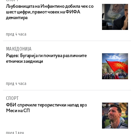
Љубовницата на Инфантино добила чек со
шест цифри, првиот човек на ФИФА
демантира
пред 4 часа
МАКЕДОНИЈА
Радев: Бугарија ги почитува различните
етнички заедници
пред 4 часа
СПОРТ
ФБИ спречиле терористички напад врз
Меси на СП
пред 1 ден