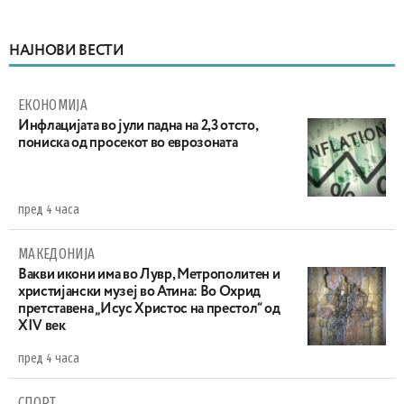
НАЈНОВИ ВЕСТИ
ЕКОНОМИЈА
Инфлацијата во јули падна на 2,3 отсто,
пониска од просекот во еврозоната
пред 4 часа
МАКЕДОНИЈА
Вакви икони има во Лувр, Метрополитен и
христијански музеј во Атина: Во Охрид
претставена „Исус Христос на престол“ од
XIV век
пред 4 часа
СПОРТ