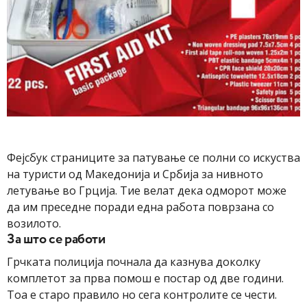
Фејсбук страниците за патување се полни со искуства
на туристи од Македонија и Србија за нивното
летување во Грција. Тие велат дека одморот може
да им преседне поради една работа поврзана со
возилото.
За што се работи
Грчката полиција почнала да казнува доколку
комплетот за прва помош е постар од две години.
Тоа е старо правило но сега контролите се чести.