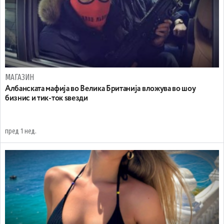
МАГАЗИН
Aлбанската мафија во Велика Британија вложува во шоу
бизнис и тик-ток ѕвезди
пред 1 нед.