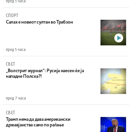
пред 5 часа
СПОРТ
Салах е новиот султан во Трабзон
пред 5 часа
СВЕТ
„Волстрит журнал“: Русија наесен ќе ја
нападне Полска?!
пред 7 часа
СВЕТ
Трамп нема да дава американски
државјанства само по раѓање