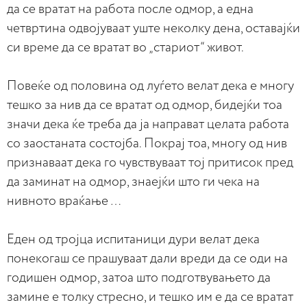
да се вратат на работа после одмор, а една
четвртина одвојуваат уште неколку дена, оставајќи
си време да се вратат во „стариот“ живот.
Повеќе од половина од луѓето велат дека е многу
тешко за нив да се вратат од одмор, бидејќи тоа
значи дека ќе треба да ја направат целата работа
со заостаната состојба. Покрај тоа, многу од нив
признаваат дека го чувствуваат тој притисок пред
да заминат на одмор, знаејќи што ги чека на
нивното враќање …
Еден од тројца испитаници дури велат дека
понекогаш се прашуваат дали вреди да се оди на
годишен одмор, затоа што подготвувањето да
замине е толку стресно, и тешко им е да се вратат