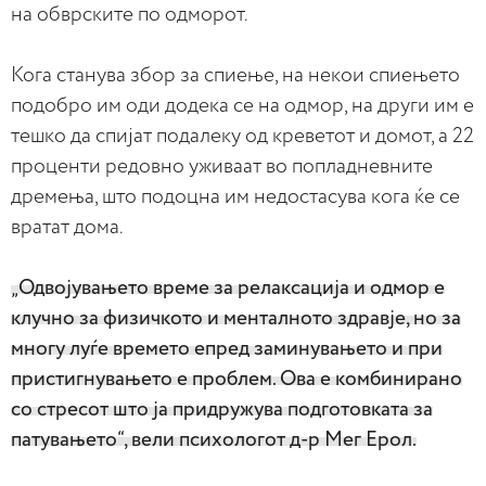
на обврските по одморот.
Кога станува збор за спиење, на некои спиењето
подобро им оди додека се на одмор, на други им е
тешко да спијат подалеку од креветот и домот, а 22
проценти редовно уживаат во попладневните
дремења, што подоцна им недостасува кога ќе се
вратат дома.
„Одвојувањето време за релаксација и одмор е
клучно за физичкото и менталното здравје, но за
многу луѓе времето епред заминувањето и при
пристигнувањето е проблем. Ова е комбинирано
со стресот што ја придружува подготовката за
патувањето“, вели психологот д-р Мег Ерол.