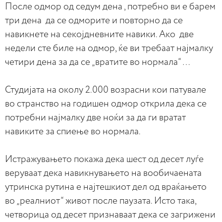
После одмор од седум дена , потребно ви е барем
три дена да се одморите и повторно да се
навикнете на секојдневните навики. Ако две
недели сте биле на одмор, ќе ви требаат најмалку
четири дена за да се „вратите во нормала“ …
Студијата на околу 2.000 возрасни кои патувале
во странство на годишен одмор открила дека се
потребни најмалку две ноќи за да ги вратат
навиките за спиење во нормала.
Истражувањето покажа дека шест од десет луѓе
веруваат дека навикнувањето на вообичаената
утринска рутина е најтешкиот дел од враќањето
во „реалниот“ живот после паузата. Исто така,
четворица од десет признаваат дека се загрижени