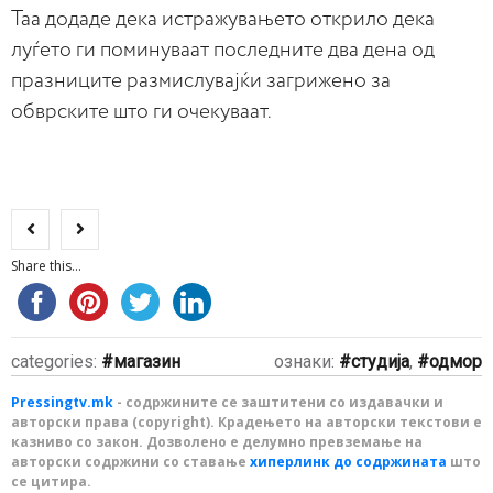
Таа додаде дека истражувањето открило дека
луѓето ги поминуваат последните два дена од
празниците размислувајќи загрижено за
обврските што ги очекуваат.
Share this...
categories:
магазин
ознаки:
студија
,
одмор
Pressingtv.mk
- содржините се заштитени со издавачки и
авторски права (copyright). Крадењето на авторски текстови е
казниво со закон. Дозволено е делумно превземање на
авторски содржини со ставање
хиперлинк до содржината
што
се цитира.