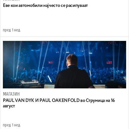
Еве кои автомобили најчесто се расипуваат
пред 1 нед.
МАГАЗИН
PAUL VAN DYK И PAUL OAKENFOLD во Струмица на 16
август
пред 1 нед.