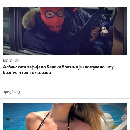
МАГАЗИН
Aлбанската мафија во Велика Британија вложува во шоу
бизнис и тик-ток ѕвезди
пред 1 нед.