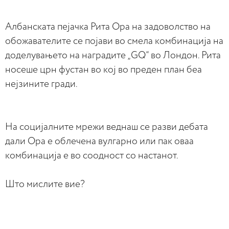
Албанската пејачка Рита Ора на задоволство на
обожавателите се појави во смела комбинација на
доделувањето на наградите „GQ“ во Лондон. Рита
носеше црн фустан во кој во преден план беа
нејзините гради.
На социјалните мрежи веднаш се разви дебата
дали Ора е облечена вулгарно или пак оваа
комбинација е во соодност со настанот.
Што мислите вие?