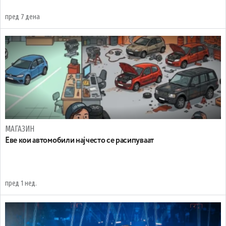
пред 7 дена
МАГАЗИН
Еве кои автомобили најчесто се расипуваат
пред 1 нед.