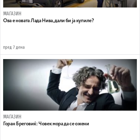
МАГАЗИН
Ова е новата Лада Нива, дали би ја купиле?
пред 7 дена
МАГАЗИН
Горан Бреговиќ: Човек мора да се ожени