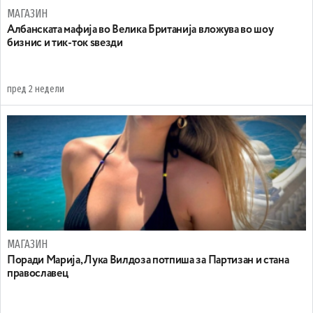
МАГАЗИН
Aлбанската мафија во Велика Британија вложува во шоу
бизнис и тик-ток ѕвезди
пред 2 недели
МАГАЗИН
Поради Марија, Лука Вилдоза потпиша за Партизан и стана
православец