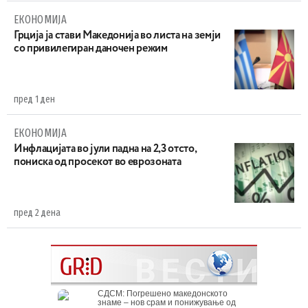
ЕКОНОМИЈА
Грција ја стави Македонија во листа на земји
со привилегиран даночен режим
пред 1 ден
ЕКОНОМИЈА
Инфлацијата во јули падна на 2,3 отсто,
пониска од просекот во еврозоната
пред 2 дена