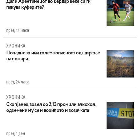
Дали Арентинецот во Вардар веќе си ги
пакува куферите?
пред 14 часа
ХРОНИКА
Попаднево има голема опасност од ширење
на пожари
пред 24 часа
ХРОНИКА
Скопјанец возел со 2,13 промили алкохол,
одземени му се и возилото и возачката
пред 1 ден