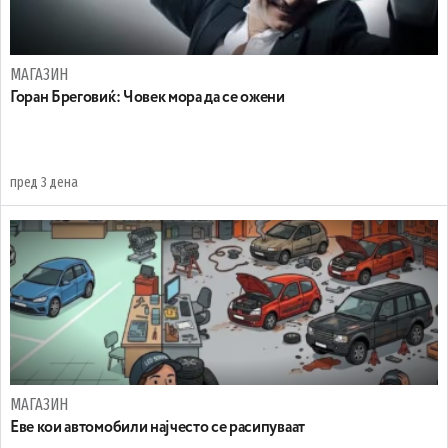
МАГАЗИН
Горан Бреговиќ: Човек мора да се ожени
пред 3 дена
МАГАЗИН
Еве кои автомобили најчесто се расипуваат