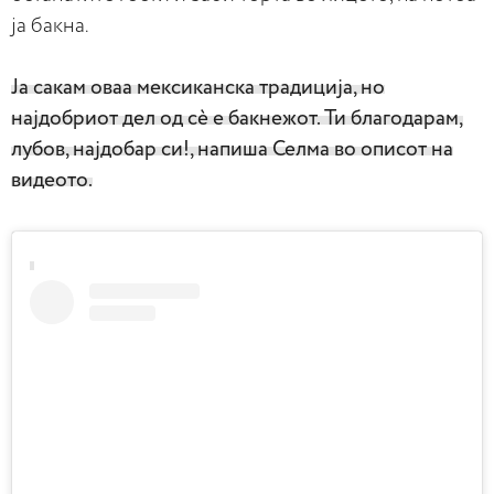
ја бакна.
Ја сакам оваа мексиканска традиција, но
најдобриот дел од сè е бакнежот. Ти благодарам,
лубов, најдобар си!, напиша Селма во описот на
видеото.