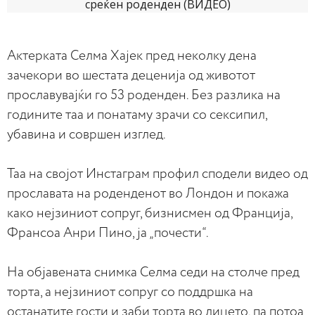
Актерката Селма Хајек пред неколку дена
зачекори во шестата деценија од животот
прославувајќи го 53 роденден. Без разлика на
годините таа и понатаму зрачи со сексипил,
убавина и совршен изглед.
Таа на својот Инстаграм профил сподели видео од
прославата на роденденот во Лондон и покажа
како нејзиниот сопруг, бизнисмен од Франција,
Франсоа Анри Пино, ја „почести“.
На објавената снимка Селма седи на столче пред
торта, а нејзиниот сопруг со поддршка на
останатите гости и заби торта во лицето, па потоа