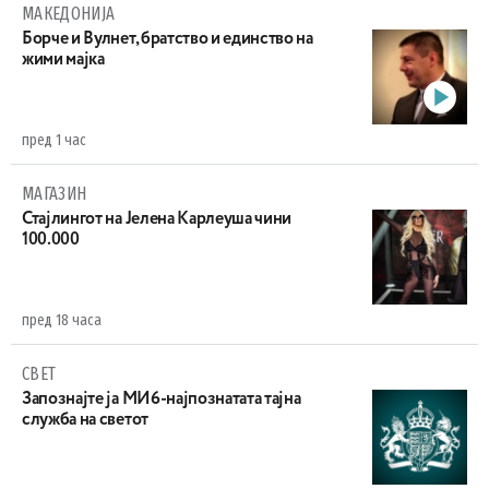
МАКЕДОНИЈА
Борче и Вулнет, братство и единство на
жими мајка
пред 1 час
МАГАЗИН
Стајлингот на Јелена Карлеуша чини
100.000
пред 18 часа
СВЕТ
Запознајте ја МИ6-најпознатата тајна
служба на светот