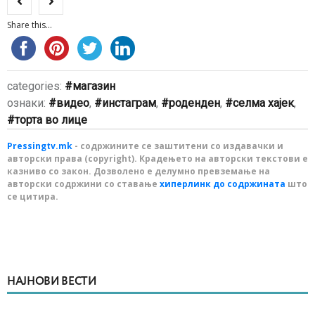
Share this...
categories:
магазин
ознаки:
видео
,
инстаграм
,
роденден
,
селма хајек
,
торта во лице
Pressingtv.mk
- содржините се заштитени со издавачки и
авторски права (copyright). Крадењето на авторски текстови е
казниво со закон. Дозволено е делумно превземање на
авторски содржини со ставање
хиперлинк до содржината
што
се цитира.
НАЈНОВИ ВЕСТИ