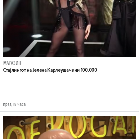
МАГАЗИН
Стајлингот на Јелена Карлеуша чини 100.000
пред 18 часа