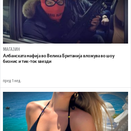
МАГАЗИН
Aлбанската мафија во Велика Британија вложува во шоу
бизнис и тик-ток ѕвезди
пред 1 нед.