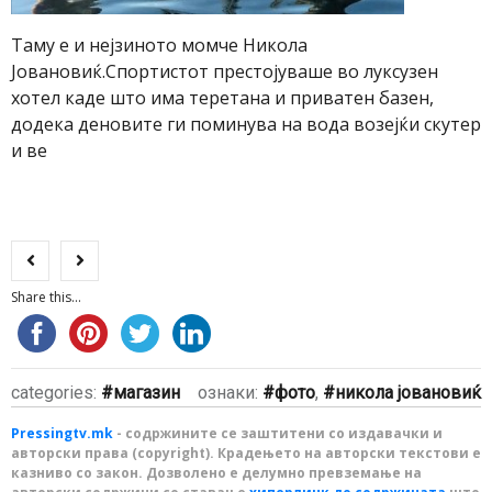
Таму е и нејзиното момче Никола
Јовановиќ.Спортистот престојуваше во луксузен
хотел каде што има теретана и приватен базен,
додека деновите ги поминува на вода возејќи скутер
и ве
Share this...
categories:
магазин
ознаки:
фото
,
никола јовановиќ
Pressingtv.mk
- содржините се заштитени со издавачки и
авторски права (copyright). Крадењето на авторски текстови е
казниво со закон. Дозволено е делумно превземање на