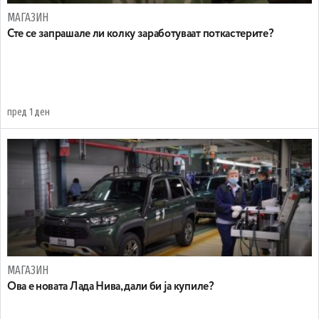
МАГАЗИН
Сте се запрашале ли колку заработуваат поткастерите?
пред 1 ден
МАГАЗИН
Ова е новата Лада Нива, дали би ја купиле?