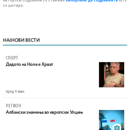
авторски содржини со ставање
хиперлинк до содржината
што
се цитира.
НАЈНОВИ ВЕСТИ
СПОРТ
Дедото на Ноле е Хрват
пред 9 мин.
РЕГИОН
Aлбански знамиња во европски Улцињ