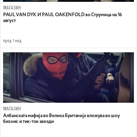
МАГАЗИН
PAUL VAN DYK И PAUL OAKENFOLD во Струмица на 16
август
пред 1 нед.
МАГАЗИН
Aлбанската мафија во Велика Британија вложува во шоу
бизнис и тик-ток ѕвезди