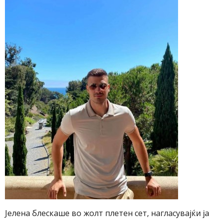
Јелена блескаше во жолт плетен сет, нагласувајќи ја