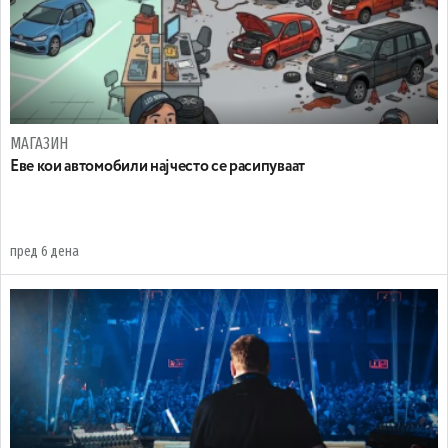
МАГАЗИН
Еве кои автомобили најчесто се расипуваат
пред 6 дена