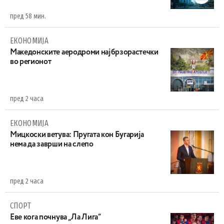
пред 58 мин.
ЕКОНОМИЈА
Maкедонските аеродроми најбрзорастечки
во регионот
пред 2 часа
ЕКОНОМИЈА
Mицкоски ветува: Пругата кон Бугарија
нема да заврши на слепо
пред 2 часа
СПОРТ
Еве кога почнува „Ла Лига“