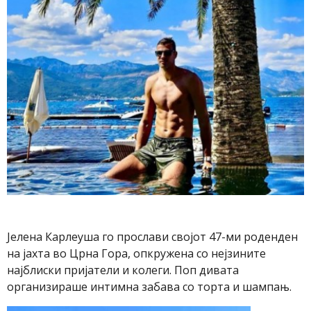
Јелена Карлеуша го прослави својот 47-ми роденден
на јахта во Црна Гора, опкружена со нејзините
најблиски пријатели и колеги. Поп дивата
организираше интимна забава со торта и шампањ.