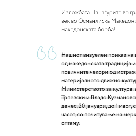
Изложбата Панаѓурите во гр
век во Османлиска Македониј
македонската борба!
Нашиот визуелен приказ на 
од македонската традиција и
првичните чекори од истражу
материјалното движно култу
Министерството за култура, 
Трпевски и Владо Кузмановск
денес, 20 јануари, до 1 март,
часот, со почитување на мер
оттаму.