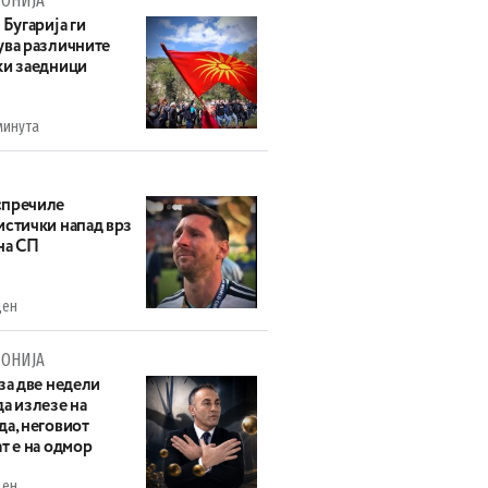
ОНИЈА
 Бугарија ги
ува различните
ки заедници
минута
пречиле
истички напад врз
на СП
ден
ОНИЈА
за две недели
а излезе на
да, неговиот
т е на одмор
ден