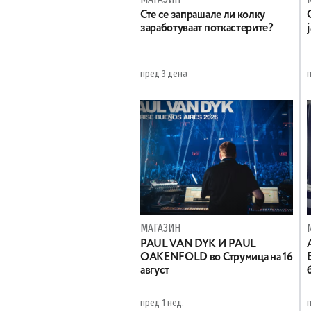
Сте се запрашале ли колку
заработуваат поткастерите?
пред 3 дена
МАГАЗИН
PAUL VAN DYK И PAUL
OAKENFOLD во Струмица на 16
август
пред 1 нед.
п