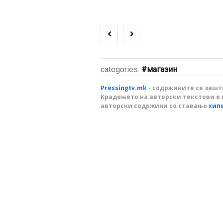
categories:
магазин
Pressingtv.mk
- содржините се зашти
Крадењето на авторски текстови е 
авторски содржини со ставање
хип