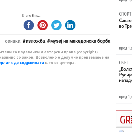
СПОРТ
Share this...
Салах 
во Тр
ознаки:
изложба
,
музеј на македонска борба
пред 1 
тени со издавачки и авторски права (copyright).
казниво со закон. Дозволено е делумно превземање на
СВЕТ
ерлинк до содржината
што се цитира.
„Волс
Русија
напад
пред 1 