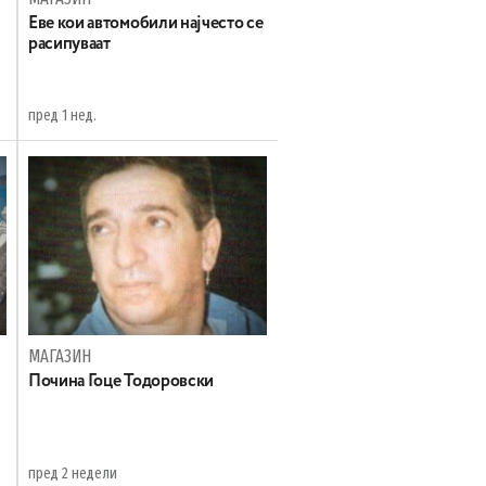
Еве кои автомобили најчесто се
расипуваат
пред 1 нед.
МАГАЗИН
Почина Гоце Тодоровски
пред 2 недели