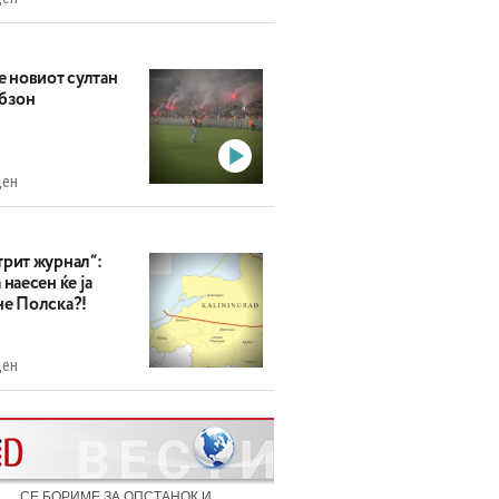
е новиот султан
абзон
ден
трит журнал“:
 наесен ќе ја
не Полска?!
ден