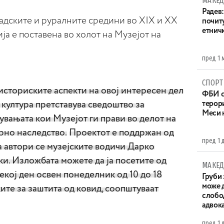
МАКЕД
Радев:
адските и руралните средини во XIX и XX
почит
етнич
а е поставена во холот на Музејот на
пред 1 
СПОРТ
историските аспекти на овој интересен дел
ФБИ с
 култура претставува сведоштво за
терор
Меси 
вањата кои Музејот ги прави во делот на
рно наследство.
Проектот е поддржан од
пред 1 
а автори се музејските водичи Дарко
и. Изложбата можете да ја посетите од
МАКЕД
 секој ден освен понеделник од 10 до 18
Груби 
може д
ките за заштита од ковид, соопштуваат
слобо
адвока
пред 1 