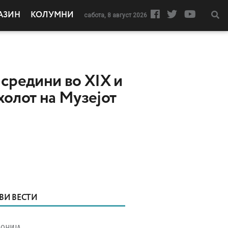
АЗИН
КОЛУМНИ
сабота, 8 август 2026
 средини во XIX и
холот на Музејот
ВИ ВЕСТИ