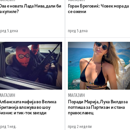
Ова е новата Лада Нива, дали би
Горан Бреговиќ: Човек мора да
ја купиле?
се ожени
пред 5 дена
пред 5 дена
МАГАЗИН
МАГАЗИН
Aлбанската мафија во Велика
Поради Марија, Лука Вилдоза
Британија вложува во шоу
потпиша за Партизан и стана
бизнис и тик-ток ѕвезди
православец
ред 1 нед.
пред 2 недели