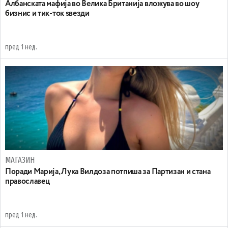
Aлбанската мафија во Велика Британија вложува во шоу
бизнис и тик-ток ѕвезди
пред 1 нед.
МАГАЗИН
Поради Марија, Лука Вилдоза потпиша за Партизан и стана
православец
пред 1 нед.