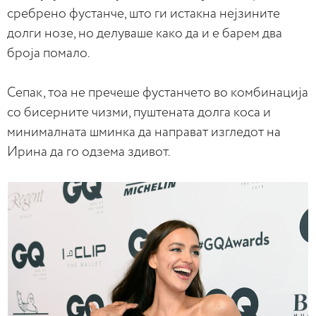
сребрено фустанче, што ги истакна нејзините
долги нозе, но делуваше како да и е барем два
броја помало.
Сепак, тоа не пречеше фустанчето во комбинација
со бисерните чизми, пуштената долга коса и
минималната шминка да направат изгледот на
Ирина да го одзема здивот.