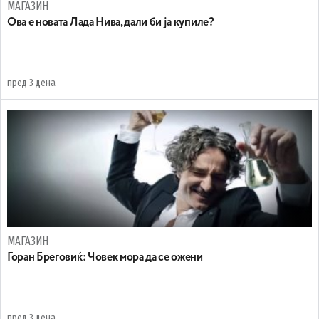
МАГАЗИН
Ова е новата Лада Нива, дали би ја купиле?
пред 3 дена
МАГАЗИН
Горан Бреговиќ: Човек мора да се ожени
пред 3 дена