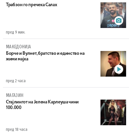
Трабзон го пречека Салах
пред 9 мин.
МАКЕДОНИЈА
Борче и Вулнет, братство и единство на
жими мајка
пред 2 часа
МАГАЗИН
Стајлингот на Јелена Карлеуша чини
100.000
пред 18 часа