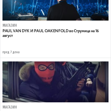
МАГАЗИН
PAUL VAN DYK И PAUL OAKENFOLD во Струмица на 16
август
пред 7 дена
МАГАЗИН