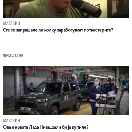
МАГАЗИН
Сте се запрашале ли колку заработуваат поткастерите?
пред 2 дена
МАГАЗИН
Ова е новата Лада Нива, дали би ја купиле?