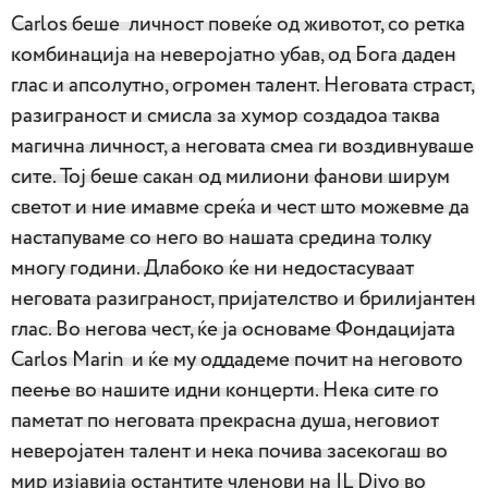
Carlos беше личност повеќе од животот, со ретка
комбинација на неверојатно убав, од Бога даден
глас и апсолутно, огромен талент. Неговата страст,
разиграност и смисла за хумор создадоа таква
магична личност, а неговата смеа ги воздивнуваше
сите. Тој беше сакан од милиони фанови ширум
светот и ние имавме среќа и чест што можевме да
настапуваме со него во нашата средина толку
многу години. Длабоко ќе ни недостасуваат
неговата разиграност, пријателство и брилијантен
глас. Во негова чест, ќе ја основаме Фондацијата
Carlos Marin и ќе му оддадеме почит на неговото
пеење во нашите идни концерти. Нека сите го
паметат по неговата прекрасна душа, неговиот
неверојатен талент и нека почива засекогаш во
мир изјавија остантите членови на IL Divo во