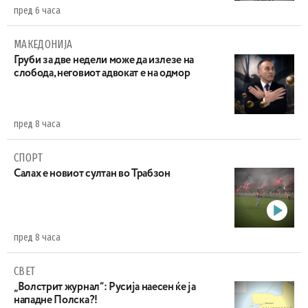
пред 6 часа
МАКЕДОНИЈА
Груби за две недели може да излезе на
слобода, неговиот адвокат е на одмор
пред 8 часа
СПОРТ
Салах е новиот султан во Трабзон
пред 8 часа
СВЕТ
„Волстрит журнал“: Русија наесен ќе ја
нападне Полска?!