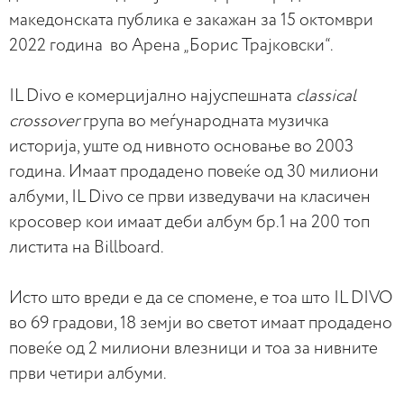
македонската публика е закажан за 15 октомври
2022 година во Арена „Борис Трајковски“.
IL Divo е комерцијално најуспешната
classical
crossover
група во меѓународната музичка
историја, уште од нивното основање во 2003
година. Имаат продадено повеќе од 30 милиони
албуми, IL Divo се први изведувачи на класичен
кросовер кои имаат деби албум бр.1 на 200 топ
листита на Billboard.
Исто што вреди е да се спомене, е тоа што IL DIVO
во 69 градови, 18 земји во светот имаат продадено
повеќе од 2 милиони влезници и тоа за нивните
први четири албуми.