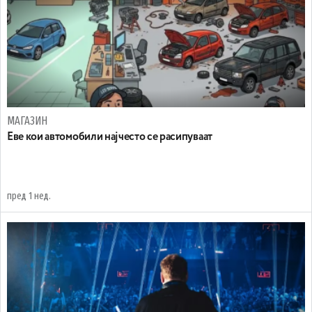
МАГАЗИН
Еве кои автомобили најчесто се расипуваат
пред 1 нед.