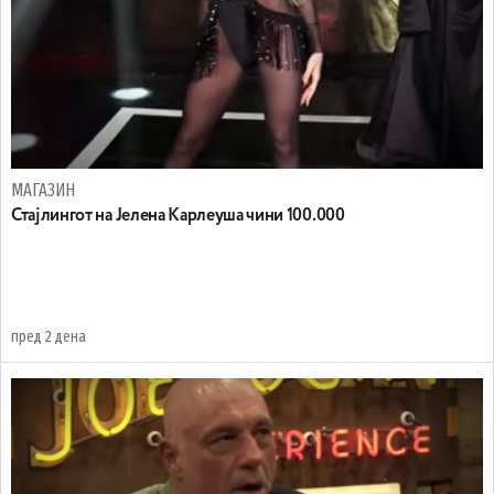
МАГАЗИН
Стајлингот на Јелена Карлеуша чини 100.000
пред 2 дена