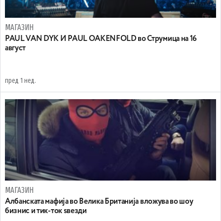
МАГАЗИН
PAUL VAN DYK И PAUL OAKENFOLD во Струмица на 16
август
пред 1 нед.
МАГАЗИН
Aлбанската мафија во Велика Британија вложува во шоу
бизнис и тик-ток ѕвезди