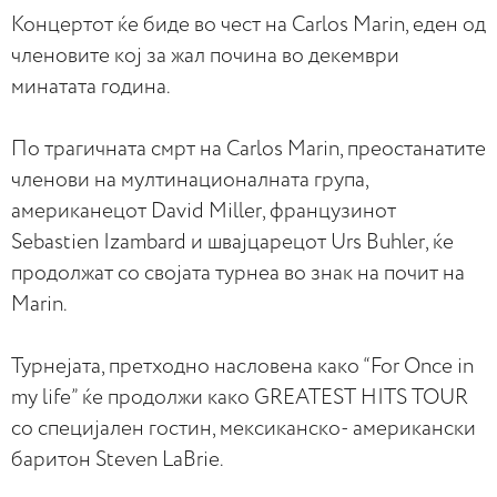
Концертот ќе биде во чест на Carlos Marin, еден од
членовите кој за жал почина во декември
минатата година.
По трагичната смрт на Carlos Marin, преостанатите
членови на мултинационалната група,
американецот David Miller, французинот
Sebastien Izambard и швајцарецот Urs Buhler, ќе
продолжат со својата турнеа во знак на почит на
Marin.
Турнејата, претходно насловена како “For Once in
my life” ќе продолжи како GREATEST HITS TOUR
со специјален гостин, мексиканско- американски
баритон Steven LaBrie.