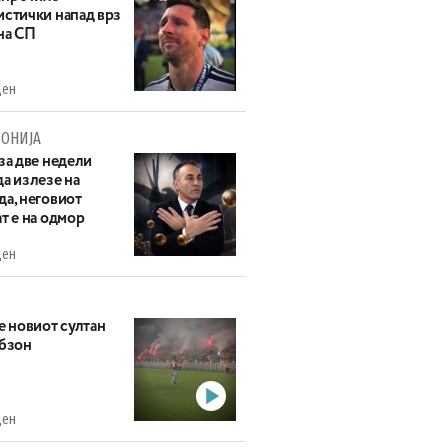
истички напад врз
на СП
ден
ОНИЈА
за две недели
а излезе на
да, неговиот
т е на одмор
ден
е новиот султан
абзон
ден