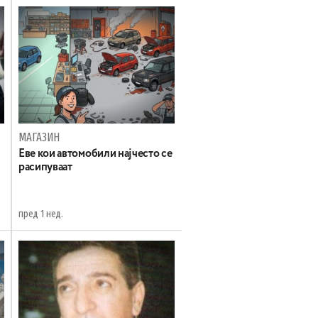
МАГАЗИН
Еве кои автомобили најчесто се
расипуваат
пред 1 нед.