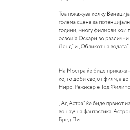
Тоа покажува колку Венеција
голема сцена за потенцијалн
години, многу филмови кои 
освоија Оскари во различни к
Ленд“ и „Обликот на водата“.
На Мостра ќе биде прикажан
кој го доби својот филм, а в
Ниро. Режисер е Тод Филипс
„Ад Астра“ ќе биде првиот и
во научна фантастика. Астрон
Бред Пит.