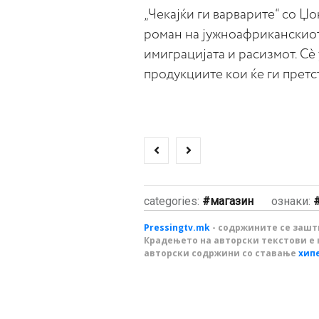
„Чекајќи ги варварите“ со Џ
роман на јужноафриканскиот
имиграцијата и расизмот. Сè 
продукциите кои ќе ги претс
categories:
магазин
ознаки:
Pressingtv.mk
- содржините се зашти
Крадењето на авторски текстови е 
авторски содржини со ставање
хип