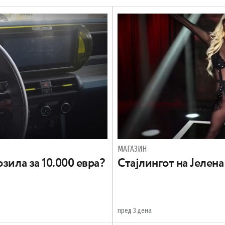
МАГАЗИН
зила за 10.000 евра?
Стајлингот на Јелен
пред 3 дена