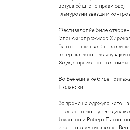
ветува сè што го прави овој
гламурозни sвезди и контро
Фестивалот ќе биде отворен 
јапонскиот режисер Хирока
Златна палма во Кан за филм
актерска екипа, вклучувајќи
Хоук, е првиот што го сними 
Во Венеција ќе биде прикаж
Полански.
За време на одржувањето на 
прошетаат многу ѕвезди како
Јохансон и Роберт Патинсон
крајот на фестивалот во Вен