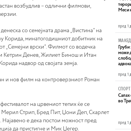
терор
 настан возбудлив – одлични филмови,
Меси 
верзии.
пред 1 
денеска со семејната драма „Вистина“ на
зу Корида, минатогодишниот добитник на
МАКЕД
от „Семејни врски“. Филмот со водечка
Груби 
може д
 ги Кетрин Денев, Жилиет Бинош и Итан
слобо
Корида надвор од својата земја.
адвока
пред 1 
ан и нов филм на контроверзниот Роман
СПОРТ
Салах 
во Тр
фестивалот на црвениот тепих ќе се
 Мерил Стрип, Бред Пит, Џони Деп, Скарлет
. Најавено е дека постои можност пред
пред 1 
еција да пристигне и Мик Џегер.