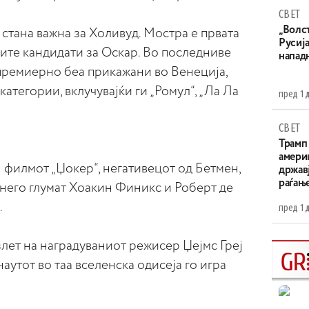
СВЕТ
„Волс
 стана важна за Холивуд. Мостра е првата
Русија
ите кандидати за Оскар. Во последниве
напад
премиерно беа прикажани во Венеција,
атегории, вклучувајќи ги „Ромул“, „Ла Ла
пред 1 
СВЕТ
Трамп 
амери
 филмот „Џокер“, негативецот од Бетмен,
државј
раѓањ
о него глумат Хоакин Финикс и Роберт де
.
пред 1 
злет на наградуваниот режисер Џејмс Греј
аутот во таа вселенска одисеја го игра