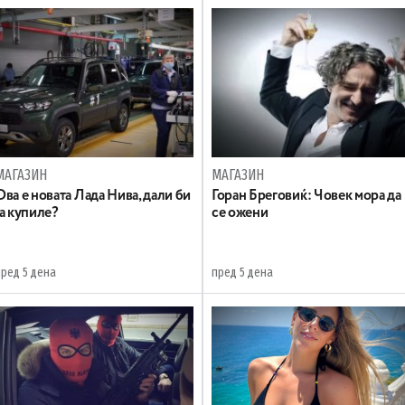
МАГАЗИН
МАГАЗИН
Ова е новата Лада Нива, дали би
Горан Бреговиќ: Човек мора да
ја купиле?
се ожени
пред 5 дена
пред 5 дена