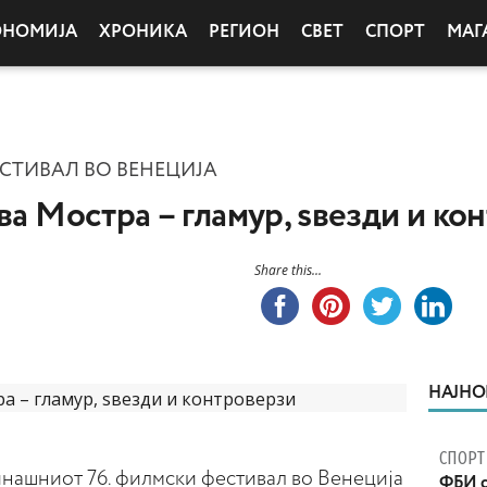
ОНОМИЈА
ХРОНИКА
РЕГИОН
СВЕТ
СПОРТ
МАГ
СТИВАЛ ВО ВЕНЕЦИЈА
ва Мостра – гламур, ѕвезди и ко
Share this...
НАЈНО
СПОРТ
нашниот 76. филмски фестивал во Венеција
ФБИ с