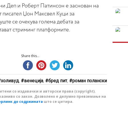
они Деп и Роберт Патинсон е заснован на
 писател Џон Максвел Куци за
уште се очекува голема дебата за
тават стриминг платформите.
Share this...
холивуд
,
венеција
,
бред пит
,
роман полански
тени со издавачки и авторски права (copyright).
казниво со закон. Дозволено е делумно превземање на
ерлинк до содржината
што се цитира.