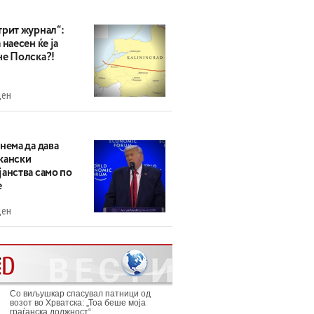
трит журнал“:
 наесен ќе ја
не Полска?!
ден
нема да дава
кански
анства само по
е
ден