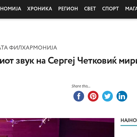
ОНОМИЈА
ХРОНИКА
РЕГИОН
СВЕТ
СПОРТ
МАГ
АТА ФИЛХАРМОНИЈА
иот звук на Сергеј Четковиќ мир
Share this...
НАЈНО