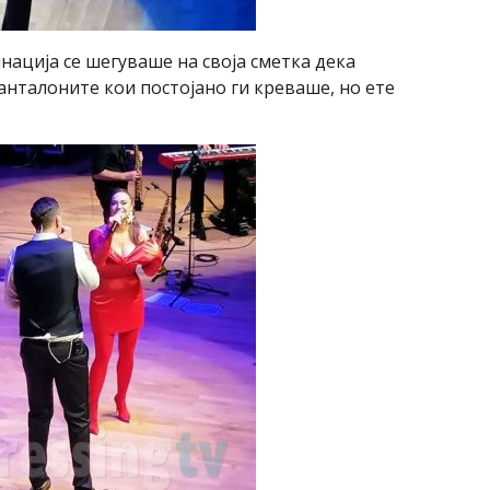
нација се шегуваше на своја сметка дека
анталоните кои постојано ги креваше, но ете