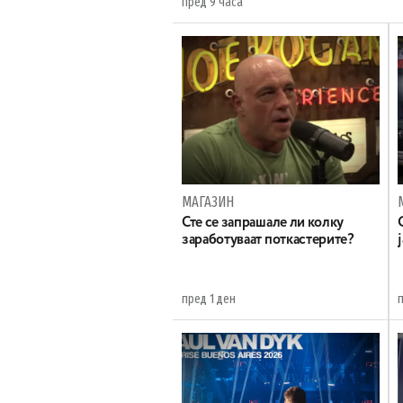
пред 9 часа
МАГАЗИН
Сте се запрашале ли колку
заработуваат поткастерите?
пред 1 ден