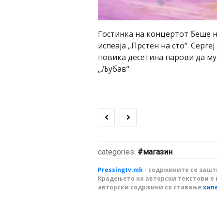
Гостинка на концертот беше 
испеаја „Прстен на сто“. Серге
повика десетина парови да му 
„Љубав“.
categories:
магазин
Pressingtv.mk
- содржините се зашти
Крадењето на авторски текстови е 
авторски содржини со ставање
хип