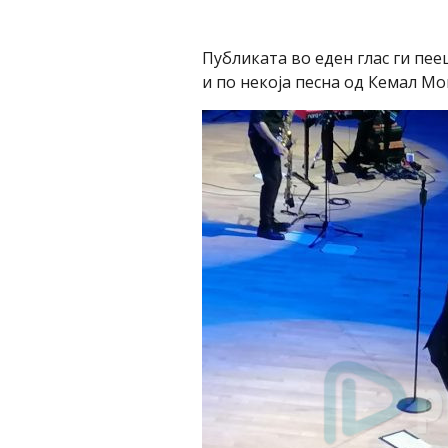
Публиката во еден глас ги пееш
и по некоја песна од Кемал М