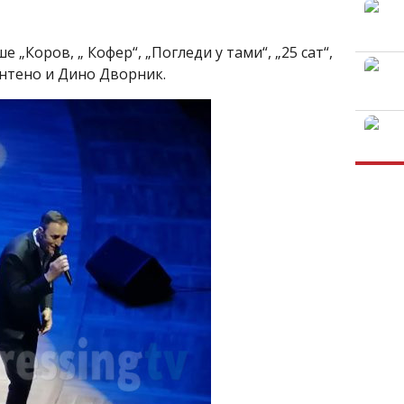
е „Коров, „ Кофер“, „Погледи у тами“, „25 сат“,
онтено и Дино Дворник.