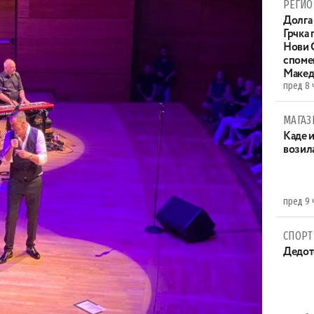
РЕГИО
Долга 
Грчка 
Нови С
споме
Макед
пред 8 
МАГАЗ
Каде 
возила
пред 9 
СПОРТ
Дедот