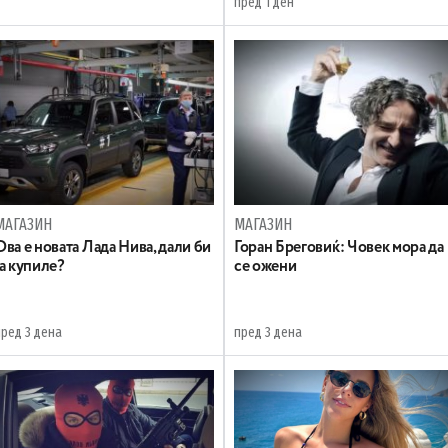
пред 1 ден
МАГАЗИН
МАГАЗИН
Ова е новата Лада Нива, дали би
Горан Бреговиќ: Човек мора да
ја купиле?
се ожени
пред 3 дена
пред 3 дена