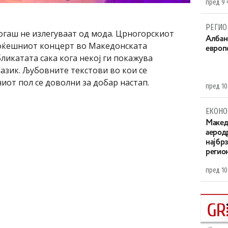
пред 9 
РЕГИО
огаш не излегуваат од мода. Црногорскиот
Aлбан
оќешниот концерт во Македонската
европ
ликатата сака кога некој ги покажува
јазик. Љубовните текстови во кои се
иот пол се доволни за добар настап.
пред 10
ЕКОНО
Maкед
аерод
најбр
регио
пред 10