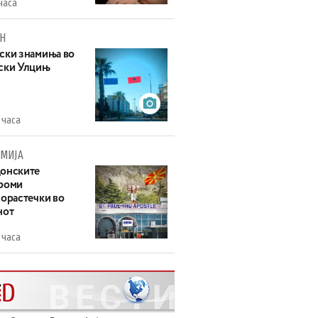
часа
Н
ски знамиња во
ски Улцињ
 часа
МИЈА
онските
роми
зорастечки во
нот
 часа