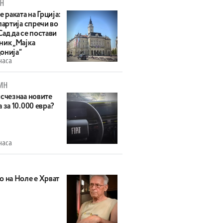
Н
е раката на Грција:
партија спречи во
ад да се постави
ник „Мајка
онија“
часа
ИН
исчезнаа новите
 за 10.000 евра?
часа
о на Ноле е Хрват