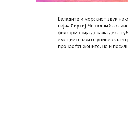
Баладите и морскиот звук ник
пејач
Сергеј Четковиќ
со син
филхармонија докажа дека пуб
емоциите кои се универзален 
пронаоѓат жените, но и посилн