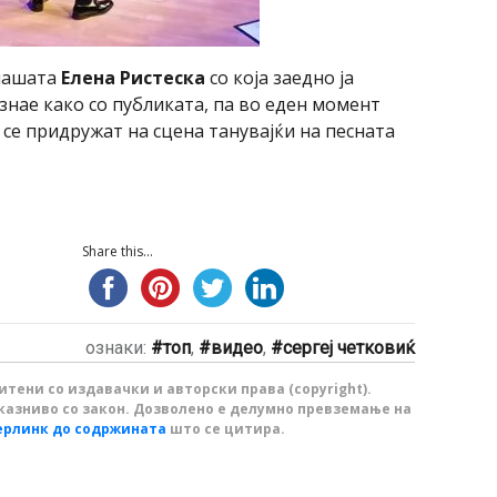
нашата
Елена Ристеска
со која заедно ја
ј знае како со публиката, па во еден момент
се придружат на сцена танувајќи на песната
Share this...
ознаки:
топ
,
видео
,
сергеј четковиќ
тени со издавачки и авторски права (copyright).
казниво со закон. Дозволено е делумно превземање на
ерлинк до содржината
што се цитира.