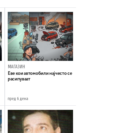
МАГАЗИН
Еве кои автомобили најчесто се
расипуваат
пред 6 дена