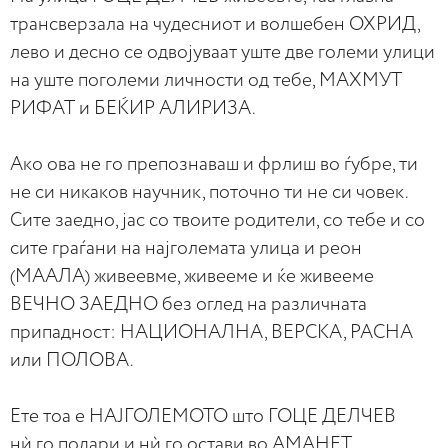
трансверзала на чудесниот и волшебен ОХРИД,
лево и десно се одвојуваат уште две големи улици
на уште поголеми личности од тебе, МАХМУТ
РИФАТ и БЕЌИР АЛИРИЗА.
Ако ова не го препознаваш и фрлиш во ѓубре, ти
не си никаков научник, поточно ти не си човек.
Сите заедно, јас со твоите родители, со тебе и со
сите граѓани на најголемата улица и реон
(МААЛА) живеевме, живееме и ќе живееме
ВЕЧНО ЗАЕДНО без оглед на различната
припадност: НАЦИОНАЛНА, ВЕРСКА, РАСНА
или ПОЛОВА.
Ете тоа е НАЈГОЛЕМОТО што ГОЦЕ ДЕЛЧЕВ
нѝ го подари и нѝ го остави во АМАНЕТ