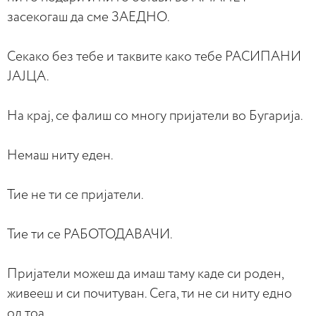
засекогаш да сме ЗАЕДНО.
Секако без тебе и таквите како тебе РАСИПАНИ
ЈАЈЦА.
На крај, се фалиш со многу пријатели во Бугарија.
Немаш ниту еден.
Тие не ти се пријатели.
Тие ти се РАБОТОДАВАЧИ.
Пријатели можеш да имаш таму каде си роден,
живееш и си почитуван. Сега, ти не си ниту едно
од тоа.