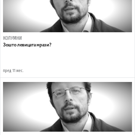
КОЛУМНИ
Зошто левицата мрази?
пред 11 мес.