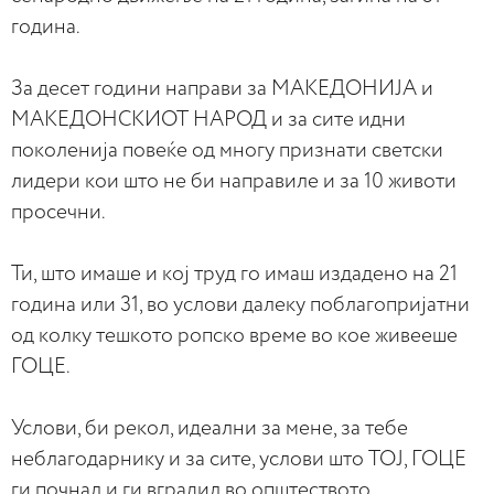
година.
За десет години направи за МАКЕДОНИЈА и
МАКЕДОНСКИОТ НАРОД и за сите идни
поколенија повеќе од многу признати светски
лидери кои што не би направиле и за 10 животи
просечни.
Ти, што имаше и кој труд го имаш издадено на 21
година или 31, во услови далеку поблагопријатни
од колку тешкото ропско време во кое живееше
ГОЦЕ.
Услови, би рекол, идеални за мене, за тебе
неблагодарнику и за сите, услови што ТОЈ, ГОЦЕ
ги почнал и ги вградил во општеството,