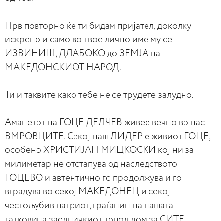
Прв повторно ќе ти бидам пријател, доколку
искрено и само во твое лично име му се
ИЗВИНИШ, ДЛАБОКО до ЗЕМЈА на
МАКЕДОНСКИОТ НАРОД.
Ти и таквите како тебе не се трудете залудно.
Аманетот на ГОЦЕ ДЕЛЧЕВ живее вечно во нас
ВМРОВЦИТЕ. Секој наш ЛИДЕР е живиот ГОЦЕ,
особено ХРИСТИЈАН МИЦКОСКИ кој ни за
милиметар не отстапува од наследството
ГОЦЕВО и автентично го продолжува и го
вградува во секој МАКЕДОНЕЦ и секој
честољубив патриот, граѓанин на нашата
татковина заедничкиот топол дом за СИТЕ.