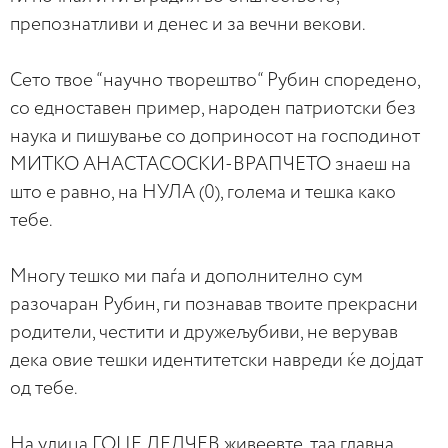
препознатливи и денес и за вечни векови.
Сето твое “научно творештво“ Рубин споредено,
со едноставен пример, народен патриотски без
наука и пишување со доприносот на господинот
МИТКО АНАСТАСОСКИ-ВРАПЧЕТО знаеш на
што е равно, на НУЛА (0), голема и тешка како
тебе.
Многу тешко ми паѓа и дополнително сум
разочаран Рубин, ги познавав твоите прекрасни
родители, честити и дружељубиви, не верував
дека овие тешки идентитетски навреди ќе дојдат
од тебе.
На улица ГОЦЕ ДЕЛЧЕВ живеевте, таа главна