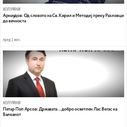
КОЛУМНИ
Арнаудов: Од словото на Св. Кирил и Методиј преку Разловци
до вечноста
пред 2 мес.
КОЛУМНИ
Петар Поп Арсов: Државата… добро осветлен Лас Вегас на
Балканот