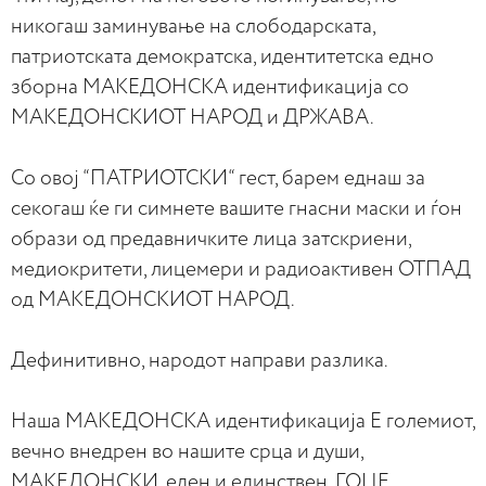
никогаш заминување на слободарската,
патриотската демократска, идентитетска едно
зборна МАКЕДОНСКА идентификација со
МАКЕДОНСКИОТ НАРОД и ДРЖАВА.
Со овој “ПАТРИОТСКИ“ гест, барем еднаш за
секогаш ќе ги симнете вашите гнасни маски и ѓон
образи од предавничките лица затскриени,
медиокритети, лицемери и радиоактивен ОТПАД
од МАКЕДОНСКИОТ НАРОД.
Дефинитивно, народот направи разлика.
Наша МАКЕДОНСКА идентификација Е големиот,
вечно внедрен во нашите срца и души,
МАКЕДОНСКИ, еден и единствен, ГОЦЕ