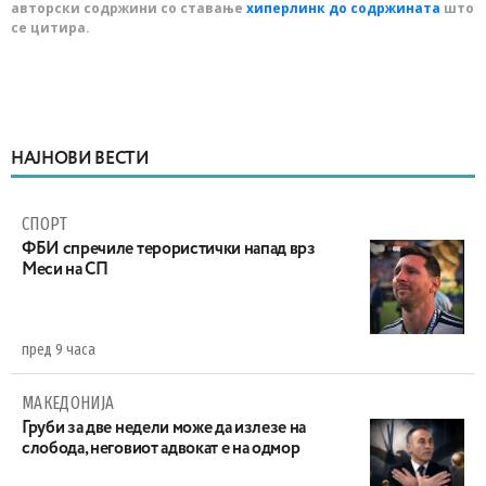
авторски содржини со ставање
хиперлинк до содржината
што
се цитира.
НАЈНОВИ ВЕСТИ
СПОРТ
ФБИ спречиле терористички напад врз
Меси на СП
пред 9 часа
МАКЕДОНИЈА
Груби за две недели може да излезе на
слобода, неговиот адвокат е на одмор