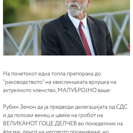
На почетокот една топла препорака до
“раководството“ на квислиншката врхушка на
актуелното членство, МАЛУБРОЈНО ваше:
Рубин Земон да ја предводи делегацијата од СДС
и да положи венец и цвеќе на гробот на
ВЕЛИКАНОТ ГОЦЕ ДЕЛЧЕВ во понеделник на
4ти мај, денот на неговото погинување, но