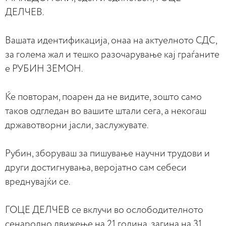
ДЕЛЧЕВ.
Вашата идентификација, онаа на актуелното СДС,
за голема жал и тешко разочарување кај граѓаните
е РУБИН ЗЕМОН.
Ќе повторам, поарен да не видите, зошто само
таков одгледан во вашите штали сега, а некогаш
државотворни јасли, заслужувате.
Рубин, зборуваш за пишување научни трудови и
други достигнувања, веројатно сам себеси
вреднувајќи се.
ГОЦЕ ДЕЛЧЕВ се вклучи во ослободителното
сенародно движење на 21 година, загина на 31