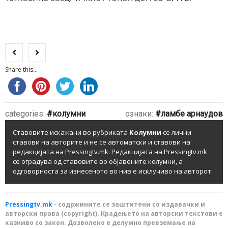
Share this...
categories:
колумни
ознаки:
ламбе арнаудов
Ставовите искажани во рубриката
Колумни
се лични
ставови на авторите и не се автоматски и ставови на
редакцијата на Pressingtv.mk. Редакцијата на Pressingtv.mk
се оградува од ставовите во објавените колумни, а
одговорноста за изнесеното во нив е исклучиво на авторот.
Pressingtv.mk
- содржините се заштитени со издавачки и
авторски права (copyright). Крадењето на авторски текстови е
казниво со закон. Дозволено е делумно превземање на