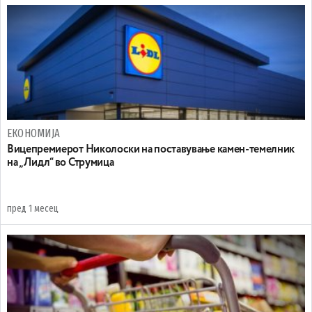
ЕКОНОМИЈА
Вицепремиерот Николоски на поставување камен-темелник
на „Лидл“ во Струмица
пред 1 месец