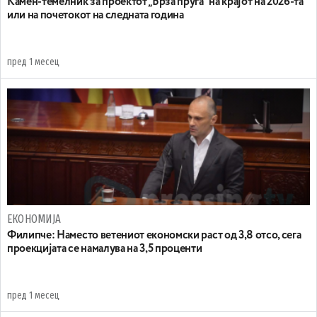
Камен-темелник за проектот „Брза пруга“ на крајот на 2026-та
или на почетокот на следната година
пред 1 месец
ЕКОНОМИЈА
Филипче: Наместо ветениот економски раст од 3,8 отсо, сега
проекцијата се намалува на 3,5 проценти
пред 1 месец