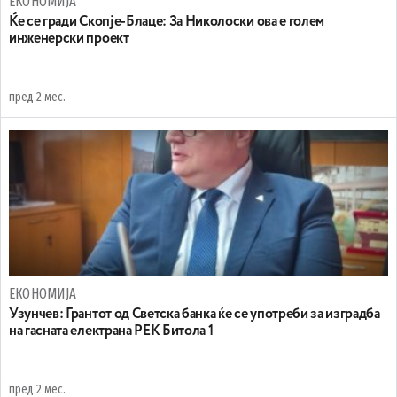
ЕКОНОМИЈА
Ќе се гради Скопје-Блаце: За Николоски ова е голем
инженерски проект
пред 2 мес.
ЕКОНОМИЈА
Узунчев: Грантот од Светска банка ќе се употреби за изградба
на гасната електрана РЕК Битола 1
пред 2 мес.