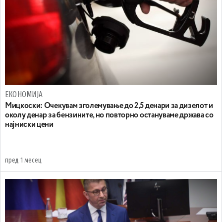
ЕКОНОМИЈА
Мицкоски: Очекувам зголемување до 2,5 денари за дизелот и
околу денар за бензините, но повторно остануваме држава со
најниски цени
пред 1 месец