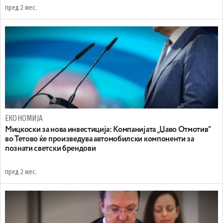
пред 2 мес.
ЕКОНОМИЈА
Мицкоски за нова инвестиција: Koмпанијата „Џаво Отмотив“
во Тетово ќе произведува автомобилски компоненти за
познати светски брендови
пред 2 мес.