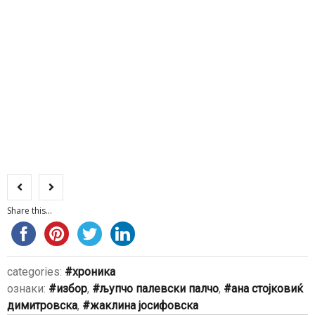
Share this...
categories:
хроника
ознаки:
избор
,
љупчо палевски палчо
,
ана стојковиќ
димитровска
,
жаклина јосифовска