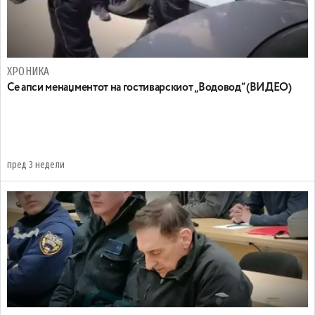
ХРОНИКА
Се апси менаџментот на гостиварскиот „Водовод“ (ВИДЕО)
пред 3 недели