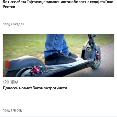
Во населбата Тафталиџе запален автомобилот на судијата Ѓоко
Ристов
пред 4 недели
ХРОНИКА
Донесен новиот Закон за тротинети
пред 1 месец