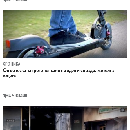
ХРОНИКА
Oд денеска на тротинет само по еден и со задолжителна
кацига
пред 4 недели