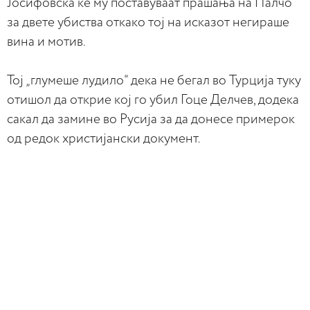
Јосифовска ќе му поставуваат прашања на Палчо
за двете убиства откако тој на исказот негираше
вина и мотив.
Тој „глумеше лудило“ дека не бегал во Турција туку
отишол да открие кој го убил Гоце Делчев, додека
сакал да замине во Русија за да донесе примерок
од редок христијански документ.