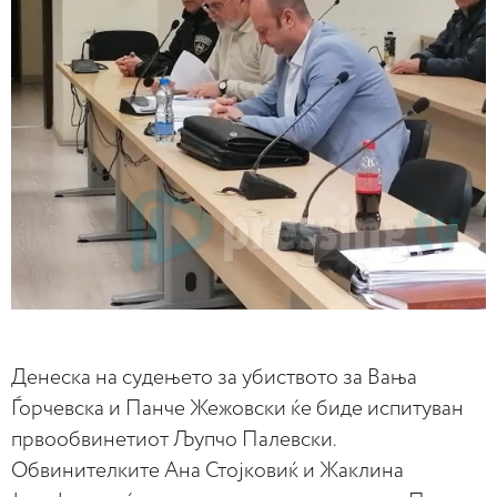
Денеска на судењето за убиството за Вања
Ѓорчевска и Панче Жежовски ќе биде испитуван
првообвинетиот Љупчо Палевски.
Обвинителките Ана Стојковиќ и Жаклина