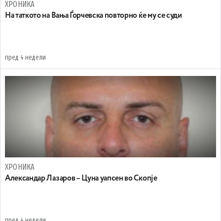
ХРОНИКА
На таткото на Вања Ѓорчевска повторно ќе му се суди
пред 4 недели
ХРОНИКА
Александар Лазаров – Цуна уапсен во Скопје
пред 4 недели