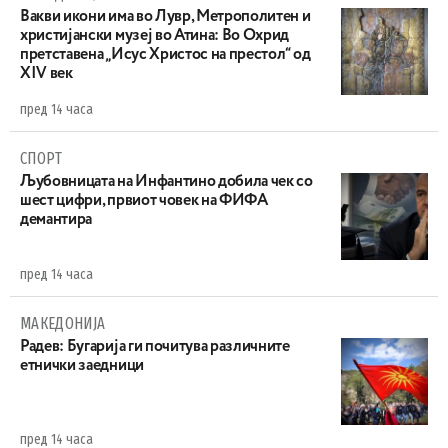
Вакви икони има во Лувр, Метрополитен и
христијански музеј во Атина: Во Охрид
претставена „Исус Христос на престол“ од
XIV век
пред 14 часа
СПОРТ
Љубовницата на Инфантино добила чек со
шест цифри, првиот човек на ФИФА
демантира
пред 14 часа
МАКЕДОНИЈА
Радев: Бугарија ги почитува различните
етнички заедници
пред 14 часа