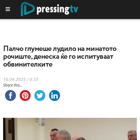
Палчо глумеше лудило на минатото
рочиште, денеска ќе го испитуваат
обвинителките
16.04.2025 / 6:35
Share this...