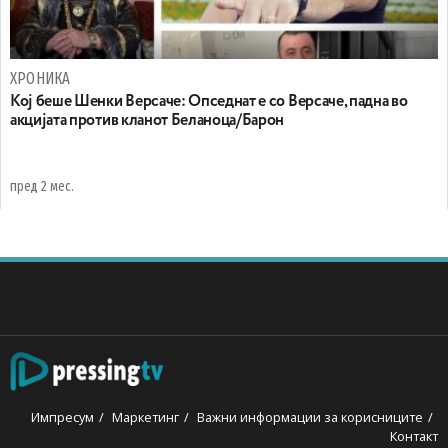
ХРОНИКА
Koj беше Шенки Версаче: Oпседнат е со Версаче, падна во
акцијата против кланот Беланоца/Барон
пред 2 мес.
Импресум
Маркетинг
Важни информации за корисниците
Контакт