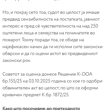
Но, и покрај сето тоа, судот во целост ја имаше
предвид сензибилноста на постапката, јавниот
интерес и пред сè чувствителноста на над 250
оштетени лица и семејства на починатите во
пожарот. Токму поради тоа, се обиде на
најефикасен начин да ги исполни сите законски
обврски и да го оцени актот во предвидениот
законски рок.
Советот за оценка донесе Решение К-ООА
бр.155/25 на 03.10.2025 година со кое го одобри
обвинителен акт во целост, по што се оформи
кривичен предмет К.бр. 1872/25.
Како што посочивме, во претходното