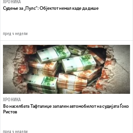
ХРОНИКА
Судење за „Пулс“: Објектот немал каде да дише
пред 4 недели
ХРОНИКА
Во населбата Тафталиџе запален автомобилот на судијата Ѓоко
Ристов
пред 4 недели