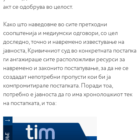
акт се одобрува во целост.
Како што наведовме во сите претходни
соопштенија и медиумски одговори, со цел
доследно, точно и навремено известување на
јавноста, Кривичниот суд во конкретната постапка
ги ангажираше сите расположливи ресурси за
навремено и законито постапување, за да не се
создадат непотребни пропусти кои би ја
компромитирале постапката. Поради тоа,
потребно е јавноста да го има хронолошкиот тек
на постапката, и тоа: