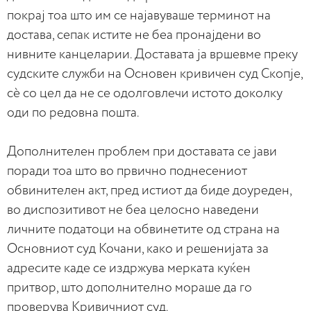
покрај тоа што им се најавуваше терминот на
достава, сепак истите не беа пронајдени во
нивните канцеларии. Доставата ја вршевме преку
судските служби на Основен кривичен суд Скопје,
сѐ со цел да не се одолговлечи истото доколку
оди по редовна пошта.
Дополнителен проблем при доставата се јави
поради тоа што во првично поднесениот
обвинителен акт, пред истиот да биде доуреден,
во диспозитивот не беа целосно наведени
личните податоци на обвинетите од страна на
Основниот суд Кочани, како и решенијата за
адресите каде се издржува мерката куќен
притвор, што дополнително мораше да го
проверува Кривичниот суд.