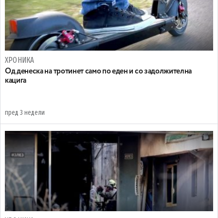
ХРОНИКА
Oд денеска на тротинет само по еден и со задолжителна
кацига
пред 3 недели