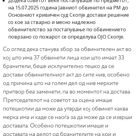
Додека советот веќе постапуваше по предметот,
на 15.07.2025 година Јавниот обвинител на РМ до
Основниот кривичен суд Скопје достави решение
со кое за стварно и месно надлежно
обвинителство за постапување по обвинението
поврзано со пожарот се определува ОЈО Скопје.
Со оглед дека станува збор за обвинителен акт во
кој што има 37 обвинети лица кои што имаат 33
бранители, беше исклучително тешко да се
достави обвинителниот акт до сите нив, особено
од причина што на голем дел од нив мерките
притвор беа заменети, па во моментот на достава
Претседателот на советот за оцена имаше
потешкотии да може да утврди кој обвинет каква
мерка има и каде се наоѓа за да може да се изврши
доставата. Особено потешкотии имаше и
доставата на делот од бранителите на кои и