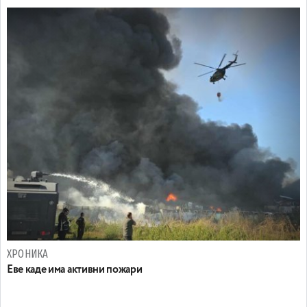
ХРОНИКА
Eве каде има активни пожари