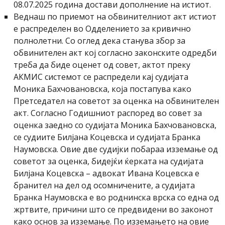
08.07.2025 година достави дополнение на истиот.
Веднаш по приемот на обвинителниот акт истиот
е распределен во Одделението за кривично
полнолетни. Со оглед дека станува збор за
обвинителен акт кој согласно законските одредби
треба да биде оценет од совет, актот преку
АКМИС системот се распредели кај судијата
Моника Бахчовановска, која постапува како
Претседател на советот за оценка на обвинителен
акт. Согласно Годишниот распоред во совет за
оценка заедно со судијата Моника Бахчовановска,
се судиите Билјана Коцевска и судијата Бранка
Наумовска. Овие две судијки побараа изземање од
советот за оценка, бидејќи ќерката на судијата
Билјана Коцевска – адвокат Ивана Коцевска е
бранител на дел од осомничените, а судијата
Бранка Наумовска е во роднинска врска со една од
жртвите, причини што се предвидени во законот
како основ за изземање. По изземањето на овие