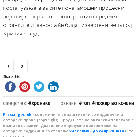
постапување, а за сите понатамошни процесни
дејствија поврзани со конкретниот предмет,
странките и јавноста ќе бидат известени, велат од
Кривичен суд.
Share this...
categories:
хроника
ознаки:
топ
,
пожар во кочани
Pressingtv.mk
- содржините се заштитени со издавачки и
авторски права (copyright). Крадењето на авторски текстови е
казниво со закон. Дозволено е делумно превземање на
авторски содржини со ставање
хиперлинк до содржината
што
се цитира.