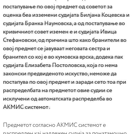
постапување по овој предмет од советот за
оценка беа изземени судијата Билјана Коцевска и
судијата Бранка Наумовска, а од постапување во
кривичниот совет иземен е и судијата Ивица
Стефановски, од причина што како бранители во
овој предмет се јавуваат неговата сестра и
бранител со кој е во кумовска врска, додека пак
судијата Елизабета Постоловска, која го нема
законски предвиденото искуство, неможе да
постапува по овој предмет и заради сето тоа при
распределбата на предметот овие судии се
исклучени од автоматската распределба во
АКМИС системот .
Предметот согласно АКМИС системот е
распредлен кај надлежен судија за понатамошно