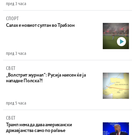
пред 3 часа
СПОРТ
Салах е новиот султан во Трабзон
пред 3 часа
СВЕТ
„Волстрит журнал“: Русија наесен ќе ја
нападне Полска?!
пред 5 часа
СВЕТ
Трамп нема да дава американски
државјанства само по раѓање