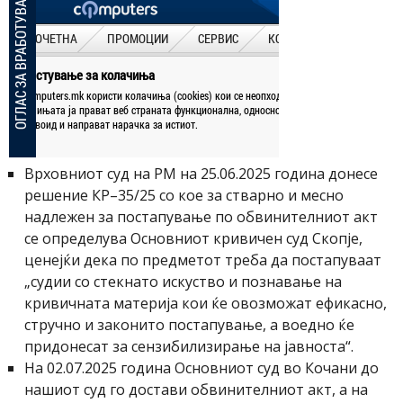
Врховниот суд на РМ на 25.06.2025 година донесе
решение КР–35/25 со кое за стварно и месно
надлежен за постапување по обвинителниот акт
се определува Основниот кривичен суд Скопје,
ценејќи дека по предметот треба да постапуваат
„судии со стекнато искуство и познавање на
кривичната материја кои ќе овозможат ефикасно,
стручно и законито постапување, а воедно ќе
придонесат за сензибилизирање на јавноста“.
На 02.07.2025 година Основниот суд во Кочани до
нашиот суд го достави обвинителниот акт, а на