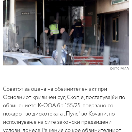
фото МИА
Советот за оцена на обвинителен акт при
Основниот кривичен суд Скопје, постапувајќи по
обвинението К-ООА бр.155/25, поврзано со
пожарот во дискотеката „Пулс“ во Кочани, по
исполнување на сите законски предвидени
услови, донесе Решение со кое обвинителниот