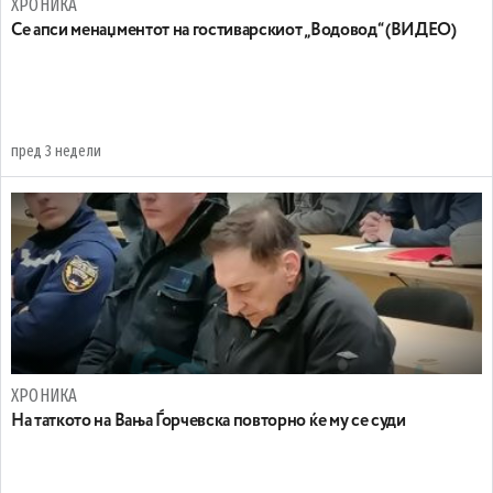
ХРОНИКА
Се апси менаџментот на гостиварскиот „Водовод“ (ВИДЕО)
пред 3 недели
ХРОНИКА
На таткото на Вања Ѓорчевска повторно ќе му се суди