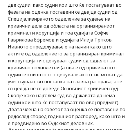
две судии, како судии кои што ќе постапуваат во
фазата на оценка поставени се двајца судии од
Специјализираното одделение за судење на
кривични дела од областа на организираниот
криминал и корупција и тоа судијата Софче
Гаврилова Ефремов и судијата Илија Трпков.
Нивното определување е на начин како што
актите од одделението за организиран криминал
и корупција ги оценуваат судии од одделот за
кривично полнолетни (а ова е од причина што
судиите кои што го оценувале актот не можат да
учествуваат во постапка на главна расправа, а се
со цел да не се доведе Основниот кривичен суд
Скопје како најголем суд во државата да нема
судии кои што ќе постапуваат по овој предмет).
Двата члена на советот за оценка се поставени по
редослед според годишниот распоред, како што и
е предвидено во Судскиот деловник.