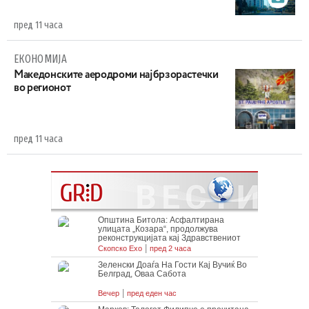
пред 11 часа
ЕКОНОМИЈА
Maкедонските аеродроми најбрзорастечки
во регионот
пред 11 часа