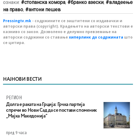
ознаки:
стопанска комора
,
бранко азески
,
владеење
на право
,
антони пешев
Pressingtv.mk
- содржините се заштитени со издавачки и
авторски права (copyright). Крадењето на авторски текстови е
казниво со закон. Дозволено е делумно превземање на
авторски содржини со ставање
хиперлинк до содржината
што
се цитира.
НАЈНОВИ ВЕСТИ
РЕГИОН
Долга е раката на Грција: Грчка партија
спречи во Нови Сад да се постави споменик
„Мајка Македонија“
пред 9 часа