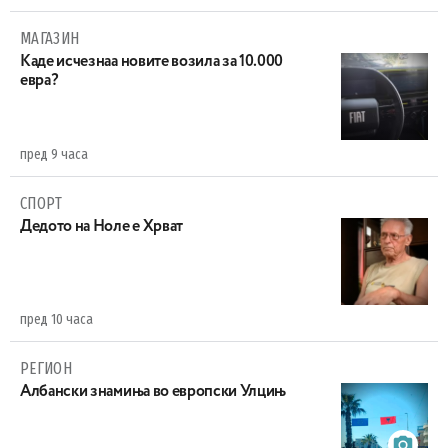
МАГАЗИН
Каде исчезнаа новите возила за 10.000
евра?
пред 9 часа
СПОРТ
Дедото на Ноле е Хрват
пред 10 часа
РЕГИОН
Aлбански знамиња во европски Улцињ