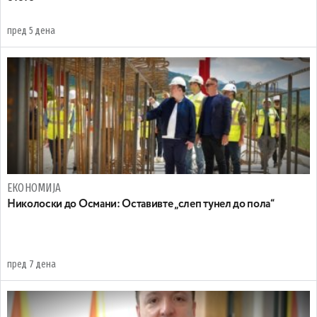
пред 5 дена
ЕКОНОМИЈА
Николоски до Османи: Oставивте „слеп тунел до пола“
пред 7 дена