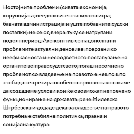
Постојните проблеми (сивата економија,
корупцијата, нееднаквите правила на игра,
бавната администрација и уште побавните судски
постапки) не се од вчера, туку се натрупани
подолг период. Ако кон нив се надополнат и
проблемите актуелни деновиве, поврзани со
неефикасноста и несоодветното постапување на
органите во правосудстсвото, тогаш несомнено
проблемот со владеење на правото е нешто што
треба да се третира особено сериозно ако сакаме
да создадеме услови кои ќе овозможат непречено
функционирање на државата, рече Милевска
Штрбевска и додаде дека за владеење на правото
потребна е стабилна политичка, правна и
социјална култура.