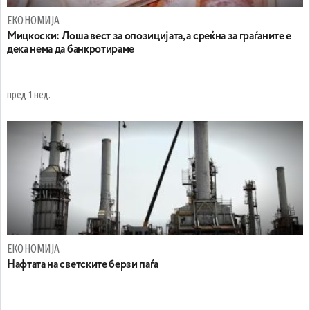
ЕКОНОМИЈА
Мицкоски: Лоша вест за опозицијата, а среќна за граѓаните е
дека нема да банкротираме
пред 1 нед.
ЕКОНОМИЈА
Нафтата на светските берзи паѓа