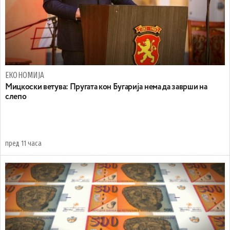
ЕКОНОМИЈА
Mицкоски ветува: Пругата кон Бугарија нема да заврши на
слепо
пред 11 часа