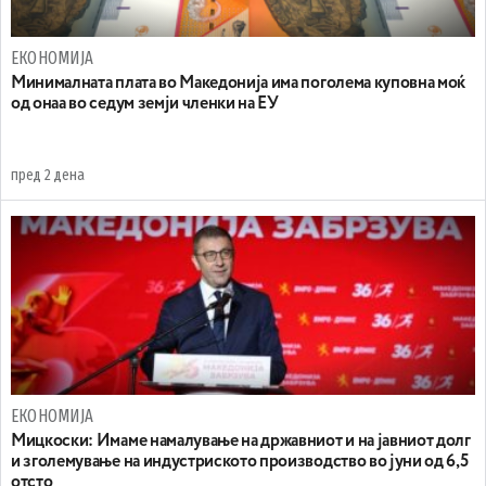
ЕКОНОМИЈА
Минималната плата во Македонија има поголема куповна моќ
од онаа во седум земји членки на ЕУ
пред 2 дена
ЕКОНОМИЈА
Mицкоски: Имаме намалување на државниот и на јавниот долг
и зголемување на индустриското производство во јуни од 6,5
отсто