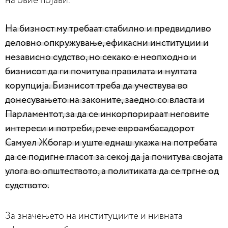
на овие појави.
На бизност му требаат стабилно и предвидливо
деловно опкружување, ефикасни институции и
независно судство, но секако е неопходно и
бизнисот да ги почитува правилата и нултата
корупција. Бизнисот треба да учествува во
донесувањето на законите, заедно со власта и
Парламентот, за да се инкорпорираат неговите
интереси и потреби, рече евроамбасадорот
Самуел Жбогар и уште еднаш укажа на потребата
да се подигне гласот за секој да ја почитува својата
улога во општеството, а политиката да се тргне од
судството.
За значењето на институциите и нивната