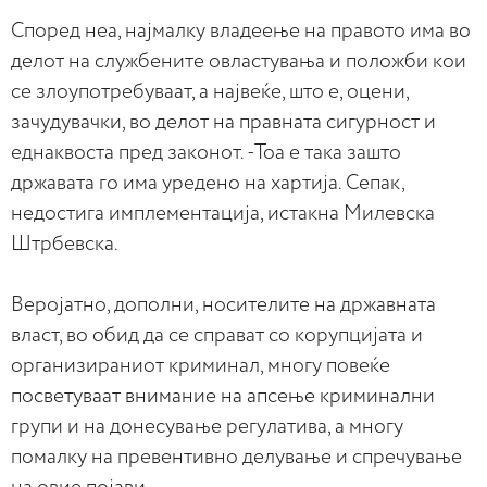
Според неа, најмалку владеење на правото има во
делот на службените овластувања и положби кои
се злоупотребуваат, а највеќе, што е, оцени,
зачудувачки, во делот на правната сигурност и
еднаквоста пред законот. -Тоа е така зашто
државата го има уредено на хартија. Сепак,
недостига имплементација, истакна Милевска
Штрбевска.
Веројатно, дополни, носителите на државната
власт, во обид да се справат со корупцијата и
организираниот криминал, многу повеќе
посветуваат внимание на апсење криминални
групи и на донесување регулатива, а многу
помалку на превентивно делување и спречување