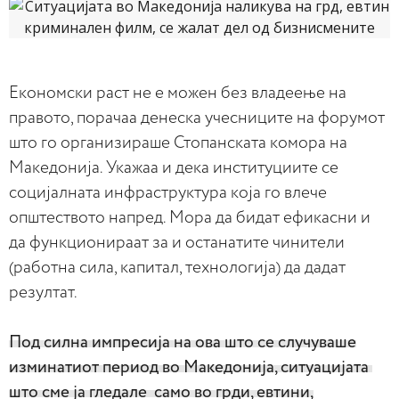
Економски раст не е можен без владеење на
правото, порачаа денеска учесниците на форумот
што го организираше Стопанската комора на
Македонија. Укажаа и дека институциите се
социјалната инфраструктура која го влече
општеството напред. Мора да бидат ефикасни и
да функционираат за и останатите чинители
(работна сила, капитал, технологија) да дадат
резултат.
Под силна импресија на ова што се случуваше
изминатиот период во Македонија, ситуацијата
што сме ја гледале само во грди, евтини,