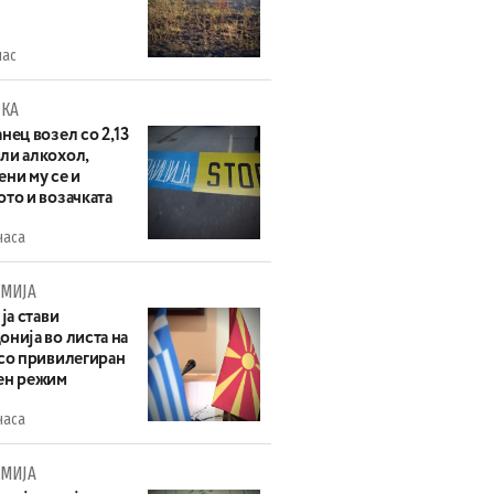
час
КА
нец возел со 2,13
ли алкохол,
ни му се и
то и возачката
часа
МИЈА
 ја стави
нија во листа на
 со привилегиран
ен режим
часа
МИЈА