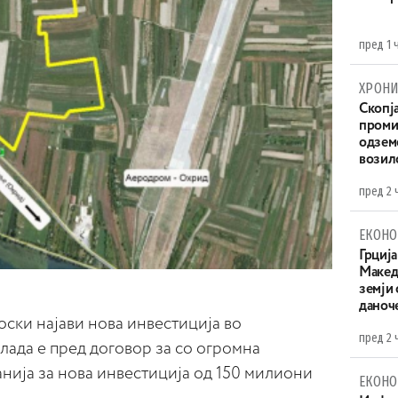
пред 1 
ХРОНИ
Скопја
проми
одземе
возило
пред 2 
ЕКОНО
Грција
Македо
земји
даноч
ки најави нова инвестиција во
пред 2 
лада е пред договор за со огромна
нија за нова инвестиција од 150 милиони
ЕКОНО