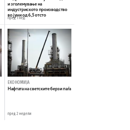
и зголемување на
индустриското производство
во јуни од 6,5 отсто
пред 1 нед.
ЕКОНОМИЈА
Нафтата на светските берзи паѓа
пред 2 недели