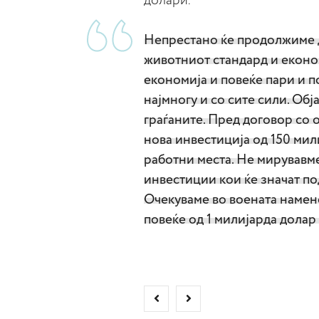
долари.
Непрестано ќе продолжиме д
животниот стандард и економ
економија и повеќе пари и п
најмногу и со сите сили. Обја
граѓаните. Пред договор со 
нова инвестиција од 150 ми
работни места. Не мирувавме
инвестиции кои ќе значат по
Очекуваме во воената намен
повеќе од 1 милијарда долар