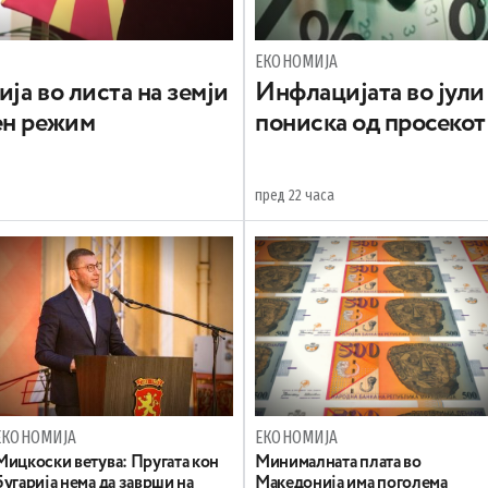
ЕКОНОМИЈА
ија во листа на земји
Инфлацијата во јули 
ен режим
пониска од просекот
пред 22 часа
ЕКОНОМИЈА
ЕКОНОМИЈА
Mицкоски ветува: Пругата кон
Минималната плата во
Бугарија нема да заврши на
Македонија има поголема