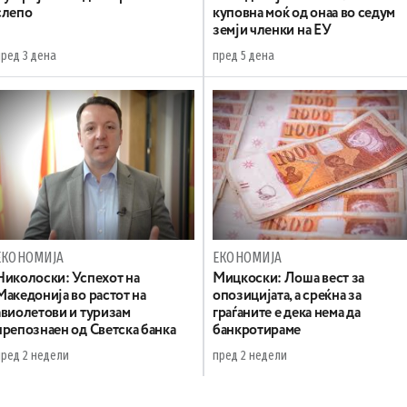
слепо
куповна моќ од онаа во седум
земји членки на ЕУ
пред 3 дена
пред 5 дена
ЕКОНОМИЈА
ЕКОНОМИЈА
Николоски: Успехот на
Мицкоски: Лоша вест за
Македонија во растот на
опозицијата, а среќна за
авиолетови и туризам
граѓаните е дека нема да
препознаен од Светска банка
банкротираме
пред 2 недели
пред 2 недели