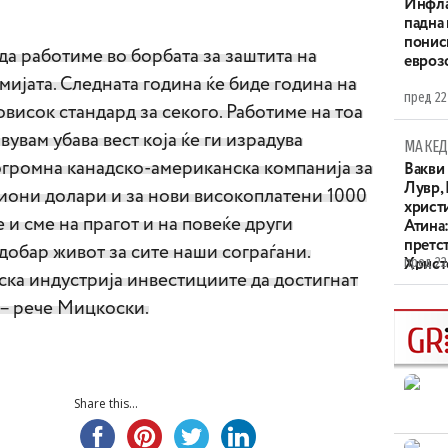
Инфла
падна 
понис
а работиме во борбата за заштита на
евроз
ијата. Следната година ќе биде година на
пред 22
овисок стандард за секого. Работиме на тоа
вувам убава вест која ќе ги израдува
МАКЕД
огромна канадско-американска компанија за
Вакви
Лувр,
лиони долари и за нови високоплатени 1000
христи
 и сме на прагот и на повеќе други
Атина
претс
добар живот за сите наши сограѓани.
пред 22
Христо
ска индустрија инвестициите да достигнат
XIV в
 – рече Мицкоски.
Share this...