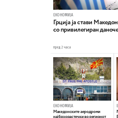
ЕКОНОМИЈА
Грција ја стави Македон
со привилегиран даноч
пред 2 часа
ЕКОНОМИЈА
Maкедонските аеродроми
најбрзорастечки во регионот