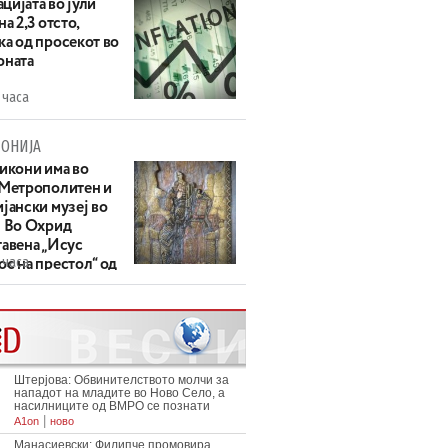
цијата во јули
на 2,3 отсто,
ка од просекот во
оната
 часа
ОНИЈА
 икони има во
 Метрополитен и
јански музеј во
: Во Охрид
тавена „Исус
 часа
с на престол“ од
ек