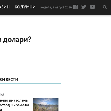
АЗИН
КОЛУМНИ
недела, 9 август 2026
и долари?
ВИ ВЕСТИ
КА
нево има голема
ост од ширење на
и