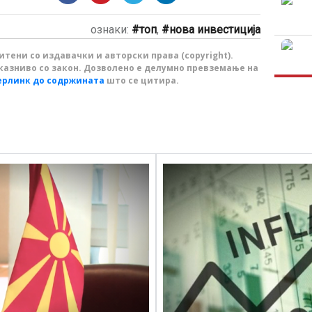
ознаки:
топ
,
нова инвестиција
тени со издавачки и авторски права (copyright).
казниво со закон. Дозволено е делумно превземање на
ерлинк до содржината
што се цитира.