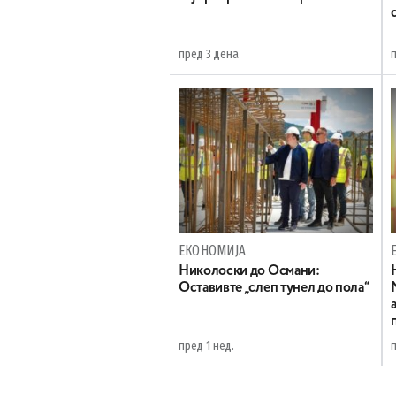
пред 3 дена
ЕКОНОМИЈА
Николоски до Османи:
Oставивте „слеп тунел до пола“
пред 1 нед.