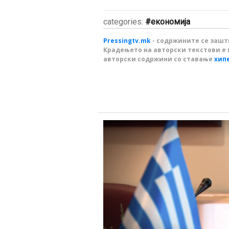
categories:
економија
Pressingtv.mk
- содржините се зашти
Крадењето на авторски текстови е 
авторски содржини со ставање
хип