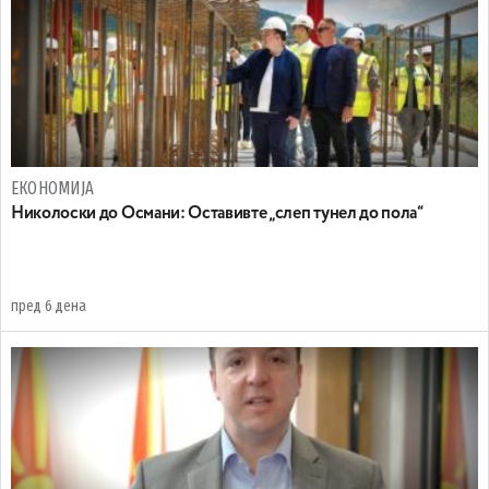
ЕКОНОМИЈА
Николоски до Османи: Oставивте „слеп тунел до пола“
пред 6 дена