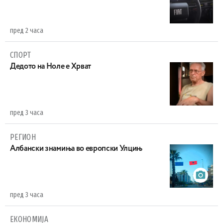
пред 2 часа
СПОРТ
Дедото на Ноле е Хрват
пред 3 часа
РЕГИОН
Aлбански знамиња во европски Улцињ
пред 3 часа
ЕКОНОМИЈА