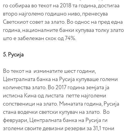
го собираа во текот на 2018 та година, достигаа
второ најголемо годишно ниво, пренесува
Светскиот совет за злато. Во однос на пред една
година, националните банки купуваа толку злато
што е забележан скок од 74%.
5. Русија
Во текот на изминатите шест години,
Централната банка на Русија купуваше големи
количества злато. Во 2017 година земјата ја
истисна Кина од листата петте најголеми
сопственици на злато. Минатата година, Русија
стана водечки светски купувач на злато. Во
февруари, Централната банка на Русија ги
зголеми своите девизни резерви за 31,1 тони