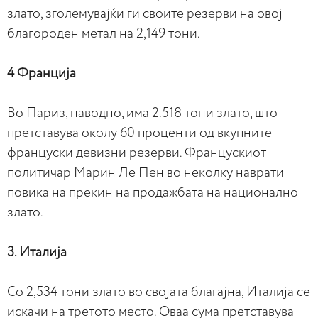
злато, зголемувајќи ги своите резерви на овој
благороден метал на 2,149 тони.
4 Франција
Во Париз, наводно, има 2.518 тони злато, што
претставува околу 60 проценти од вкупните
француски девизни резерви. Францускиот
политичар Марин Ле Пен во неколку наврати
повика на прекин на продажбата на национално
злато.
3. Италија
Со 2,534 тони злато во својата благајна, Италија се
искачи на третото место. Оваа сума претставува