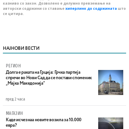
казниво со закон. Дозволено е делумно превземање на
авторски содржини со ставање
хиперлинк до содржината
што
се цитира.
НАЈНОВИ ВЕСТИ
РЕГИОН
Долга е раката на Грција: Грчка партија
спречи во Нови Сад да се постави споменик
„Мајка Македонија“
пред 2 часа
МАГАЗИН
Каде исчезнаа новите возила за 10.000
евра?