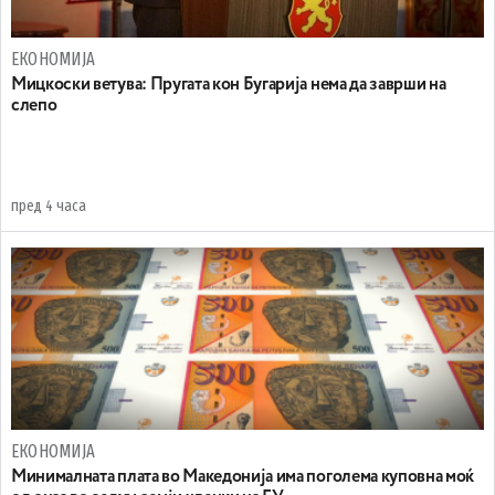
ЕКОНОМИЈА
Mицкоски ветува: Пругата кон Бугарија нема да заврши на
слепо
пред 4 часа
ЕКОНОМИЈА
Минималната плата во Македонија има поголема куповна моќ