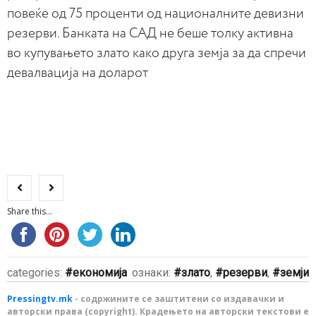
повеќе од 75 проценти од националните девизни
резерви. Банката на САД не беше толку активна
во купувањето злато како друга земја за да спречи
девалвација на доларот
Share this...
categories:
економија
ознаки:
злато
,
резерви
,
земји
Pressingtv.mk
- содржините се заштитени со издавачки и
авторски права (copyright). Крадењето на авторски текстови е