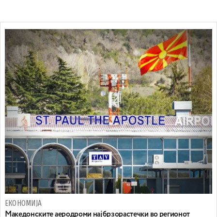
ЕКОНОМИЈА
Maкедонските аеродроми најбрзорастечки во регионот