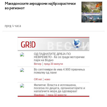
Maкедонските аеродроми најбрзорастечки
во регионот
пред 4 часа