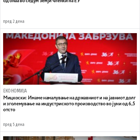
од онаа во седум земји членки на ЕУ
пред 2 дена
ЕКОНОМИЈА
Mицкоски: Имаме намалување на државниот и на јавниот долг
и зголемување на индустриското производство во јуни од 6,5
отсто
пред 5 дена