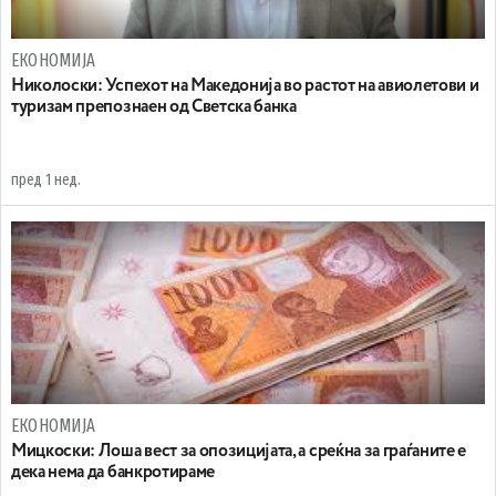
ЕКОНОМИЈА
Николоски: Успехот на Македонија во растот на авиолетови и
туризам препознаен од Светска банка
пред 1 нед.
ЕКОНОМИЈА
Мицкоски: Лоша вест за опозицијата, а среќна за граѓаните е
дека нема да банкротираме