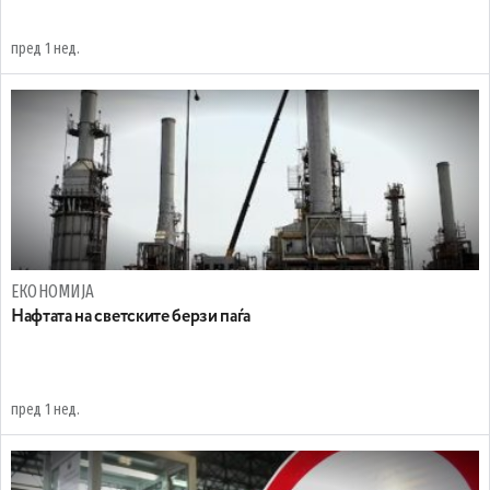
пред 1 нед.
ЕКОНОМИЈА
Нафтата на светските берзи паѓа
пред 1 нед.