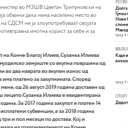
РЕГИО
нистер во МЗШВ Цветан Трипуновски на
Долга 
Грчка 
а обвини дека нема населено место во
Нови С
на СДСМ не ја злоупотребуваат својата
споме
Макед
отивправна имотна корист за себе и за
пред 8 
МАГАЗ
т на Конче Благој Илиев, Сузанка Илиева
Каде 
возила
емјоделско земјиште со вкупна површина од
ии во два наврата во вкупен износ од
а има платено за закупнината. Според
пред 9 
мене, од 26 август 2019 година доставен од
ш лицето Сузанка Илиева е евидентирана
СПОРТ
година. За 2017 година закупот е платен 14
Дедот
 исплатени субвенции, а за 2018 година
 три и пол месеци по достава. Кој и
 мајка на градоначалникот на Конче