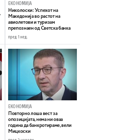
ЕКОНОМИЈА
Николоски: Успехот на
“
Македонија во растот на
авиолетови и туризам
препознаен од Светска банка
пред 1 нед.
ЕКОНОМИЈА
Повторно лоша вест за
опозицијата, нема ни оваа
година да банкротираме, вели
Мицкоски