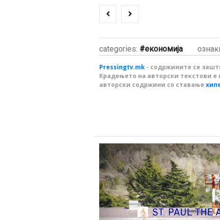
categories:
економија
ознак
Pressingtv.mk
- содржините се зашти
Крадењето на авторски текстови е 
авторски содржини со ставање
хип