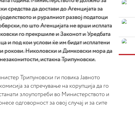
дната година. Министерството е должно за
и средства да достави до Агенцијата за
јоделството и руралниот развој податоци
бврски, по што Агенцијата не врши исплата
мковски го прекршиле и Законот и Уредбата
ца и под кои услови ќе им бидат исплатени
ои рокови. Николовски и Димковски мора да
 незаконитости, истакна Трипуновски.
нистер Трипуновски ги повика Јавното
омисија за спречување на корупција да го
 останати злоупотреби во Министерството и
онесе одговорност за овој случај и за сите