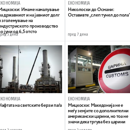
ЕКОНОМИЈА
ЕКОНОМИЈА
Mицкоски: Имаме намалување
Николоски до Османи:
на државниот и на јавниот долг
Oставивте „слеп тунел до пола
и зголемување на
индустриското производство
во јуни од 6,5 отсто
пред 5 дена
пред 7 дена
ЕКОНОМИЈА
ЕКОНОМИЈА
Нафтата на светските берзи паѓа
Мицкоски: Македонија не е
меѓу земјите со дополнителни
американски царини, но тоа не
значи дека тргува без царини