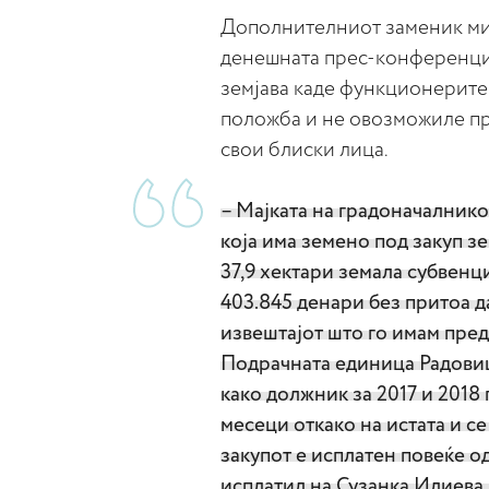
Дополнителниот заменик ми
денешната прес-конференциј
земјава каде функционерите 
положба и не овозможиле пр
свои блиски лица.
– Мајката на градоначалнико
која има земено под закуп з
37,9 хектари земала субвенц
403.845 денари без притоа д
извештајот што го имам пред 
Подрачната единица Радови
како должник за 2017 и 2018 
месеци откако на истата и се
закупот е исплатен повеќе од
исплатил на Сузанка Илиева,