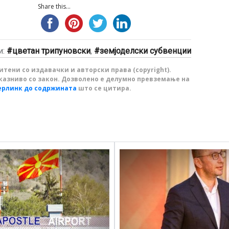
Share this...
и:
цветан трипуновски
,
земјоделски субвенции
тени со издавачки и авторски права (copyright).
казниво со закон. Дозволено е делумно превземање на
ерлинк до содржината
што се цитира.