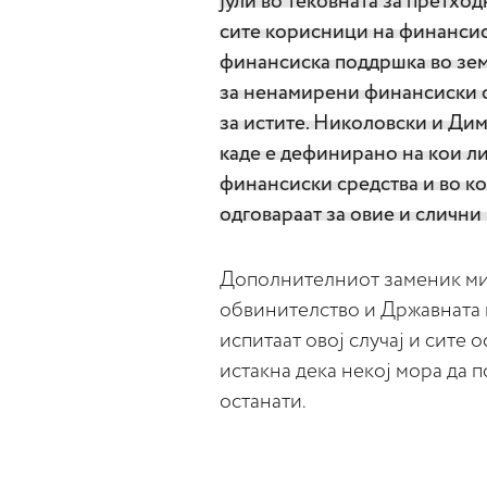
јули во тековната за претхо
сите корисници на финансиск
финансиска поддршка во зем
за ненамирени финансиски о
за истите. Николовски и Ди
каде е дефинирано на кои ли
финансиски средства и во к
одговараат за овие и слични
Дополнителниот заменик ми
обвинителство и Државната к
испитаат овој случај и сите
истакна дека некој мора да п
останати.