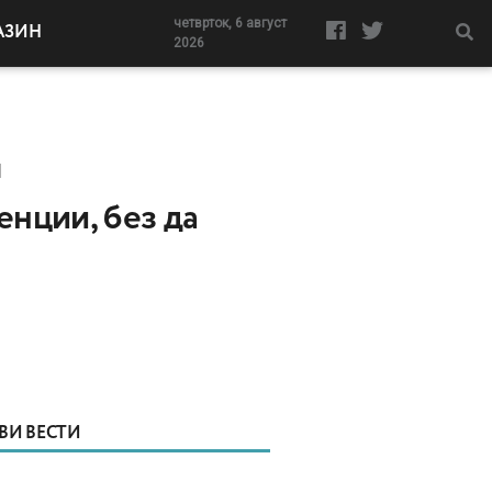
четврток, 6 август
АЗИН
2026
И
енции, без да
ВИ ВЕСТИ