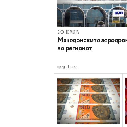
ЕКОНОМИЈА
Maкедонските аеродром
во регионот
пред 11 часа