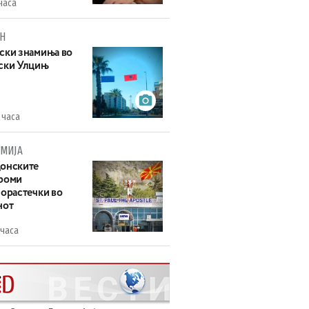
часа
Н
ски знамиња во
ски Улцињ
 часа
МИЈА
онските
роми
зорастечки во
нот
 часа