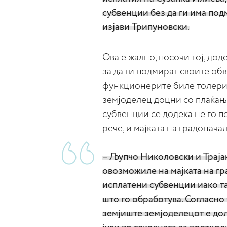
субвенции без да ги има по
изјави Трипуновски.
Ова е жално, посочи тој, дод
за да ги подмират своите об
функционерите биле толерир
земјоделец доцни со плаќање
субвенции се додека не го п
рече, и мајката на градонача
– Љупчо Николовски и Траја
овозможиле на мајката на гр
исплатени субвенции иако та
што го обработува. Согласно 
земјиште земјоделецот е дол