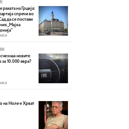
Н
е раката на Грција:
партија спречи во
ад да се постави
ник „Мајка
онија“
часа
ИН
исчезнаа новите
 за 10.000 евра?
часа
о на Ноле е Хрват