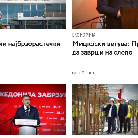
ЕКОНОМИЈА
и најбрзорастечки
Mицкоски ветува: Пр
да заврши на слепо
пред 11 часа