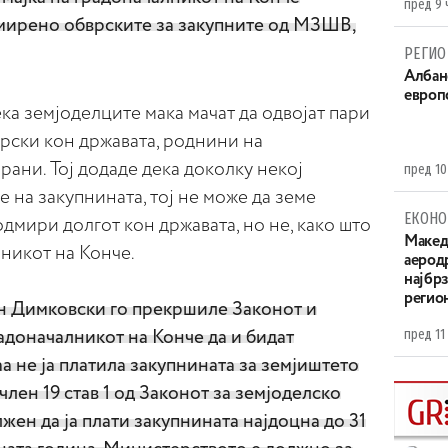
пред 9 
дмирено обврските за закупните од МЗШВ,
РЕГИО
Aлбан
европ
ека земјоделците мака мачат да одвојат пари
врски кон државата, роднини на
ани. Тој додаде дека доколку некој
пред 10
 на закупнината, тој не може да земе
ЕКОНО
одмири долгот кон државата, но не, како што
Maкед
лникот на Конче.
аерод
најбр
регио
н Димковски го прекршиле Законот и
пред 11
адоначалникот на Конче да и бидат
а не ја платила закупнината за земјиштето
член 19 став 1 од Законот за земјоделско
жен да ја плати закупнината најдоцна до 31