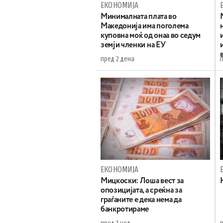
ЕКОНОМИЈА
Минималната плата во
Македонија има поголема
куповна моќ од онаа во седум
земји членки на ЕУ
пред 2 дена
ЕКОНОМИЈА
Мицкоски: Лоша вест за
опозицијата, а среќна за
граѓаните е дека нема да
банкротираме