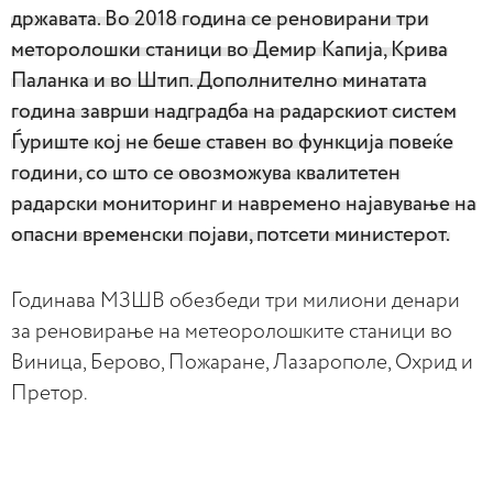
државата. Во 2018 година се реновирани три
меторолошки станици во Демир Капија, Крива
Паланка и во Штип. Дополнително минатата
година заврши надградба на радарскиот систем
Ѓуриште кој не беше ставен во функција повеќе
години, со што се овозможува квалитетен
радарски мониторинг и навремено најавување на
опасни временски појави, потсети министерот.
Годинава МЗШВ обезбеди три милиони денари
за реновирање на метеоролошките станици во
Виница, Берово, Пожаране, Лазарополе, Охрид и
Претор.