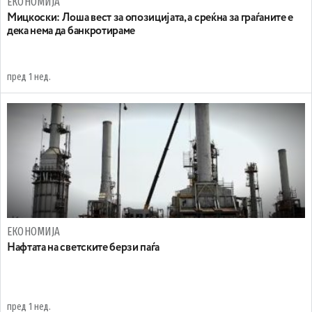
ЕКОНОМИЈА
Мицкоски: Лоша вест за опозицијата, а среќна за граѓаните е
дека нема да банкротираме
пред 1 нед.
ЕКОНОМИЈА
Нафтата на светските берзи паѓа
пред 1 нед.