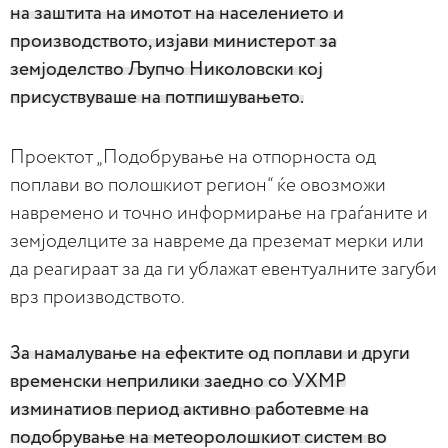
на заштита на имотот на населението и
производството, изјави министерот за
земјоделство Љупчо Николовски кој
присуствуваше на потпишувањето.
Проектот „Подобрување на отпорноста од
поплави во полошкиот регион“ ќе овозможи
навремено и точно информирање на граѓаните и
земјоделците за навреме да преземат мерки или
да реагираат за да ги ублажат евентуалните загуби
врз производството.
За намалување на ефектите од поплави и други
временски неприлики заедно со УХМР
изминатиов период активно работевме на
подобрување на метеоролошкиот систем во