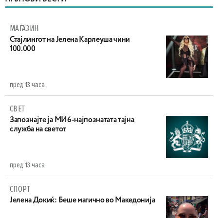
МАГАЗИН
Стајлингот на Јелена Карлеуша чини
100.000
пред 13 часа
СВЕТ
Запознајте ја МИ6-најпознатата тајна
служба на светот
пред 13 часа
СПОРТ
Јелена Докиќ: Беше магично во Македонија