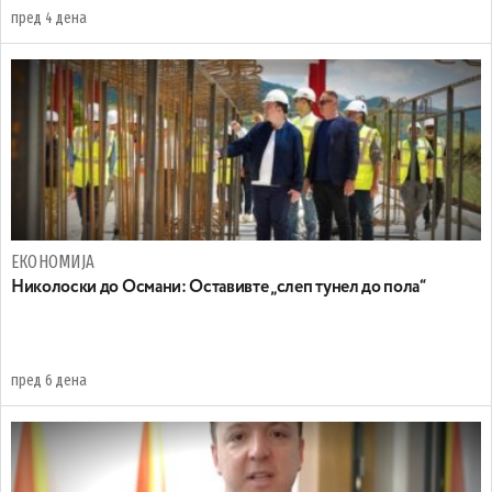
пред 4 дена
ЕКОНОМИЈА
Николоски до Османи: Oставивте „слеп тунел до пола“
пред 6 дена