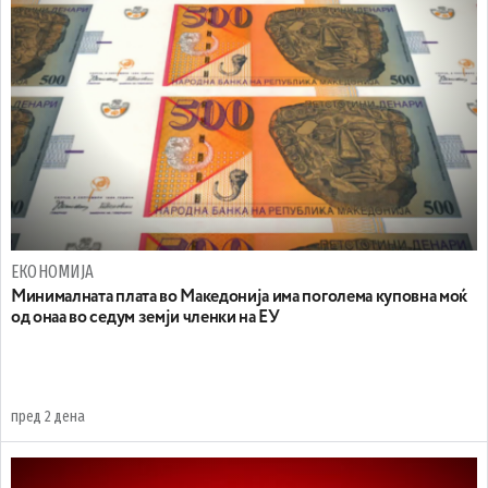
ЕКОНОМИЈА
Минималната плата во Македонија има поголема куповна моќ
од онаа во седум земји членки на ЕУ
пред 2 дена