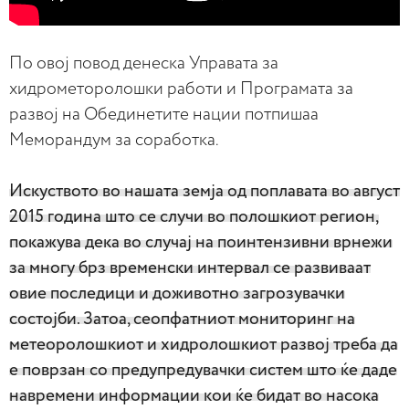
По овој повод денеска Управата за
хидрометоролошки работи и Програмата за
развој на Обединетите нации потпишаа
Меморандум за соработка.
Искуството во нашата земја од поплавата во август
2015 година што се случи во полошкиот регион,
покажува дека во случај на поинтензивни врнежи
за многу брз временски интервал се развиваат
овие последици и доживотно загрозувачки
состојби. Затоа, сеопфатниот мониторинг на
метеоролошкиот и хидролошкиот развој треба да
е поврзан со предупредувачки систем што ќе даде
навремени информации кои ќе бидат во насока