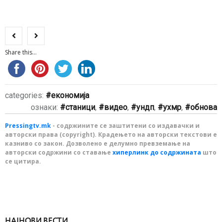
Share this...
categories:
економија
ознаки:
станици
,
видео
,
ундп
,
ухмр
,
обнова
Pressingtv.mk
- содржините се заштитени со издавачки и
авторски права (copyright). Крадењето на авторски текстови е
казниво со закон. Дозволено е делумно превземање на
авторски содржини со ставање
хиперлинк до содржината
што
се цитира.
НАЈНОВИ ВЕСТИ