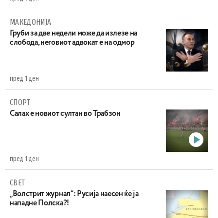
МАКЕДОНИЈА
Груби за две недели може да излезе на
слобода, неговиот адвокат е на одмор
пред 1 ден
СПОРТ
Салах е новиот султан во Трабзон
пред 1 ден
СВЕТ
„Волстрит журнал“: Русија наесен ќе ја
нападне Полска?!