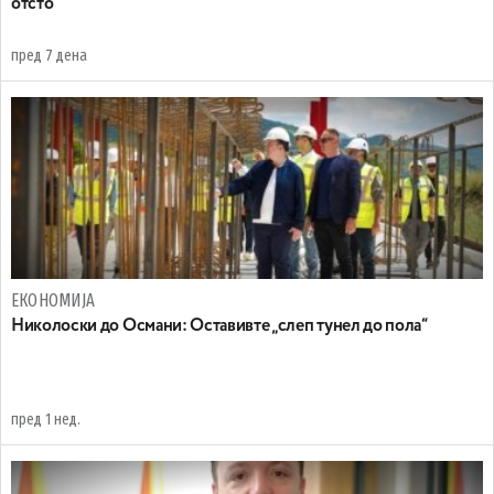
отсто
пред 7 дена
ЕКОНОМИЈА
Николоски до Османи: Oставивте „слеп тунел до пола“
пред 1 нед.