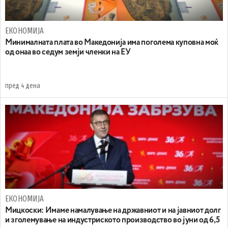
ЕКОНОМИЈА
Минималната плата во Македонија има поголема куповна моќ
од онаа во седум земји членки на ЕУ
пред 4 дена
ЕКОНОМИЈА
Mицкоски: Имаме намалување на државниот и на јавниот долг
и зголемување на индустриското производство во јуни од 6,5