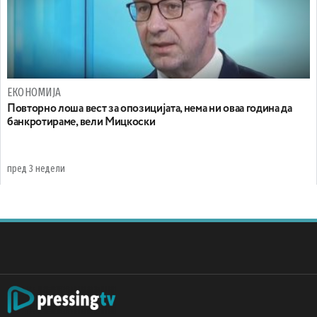
ЕКОНОМИЈА
Повторно лоша вест за опозицијата, нема ни оваа година да
банкротираме, вели Мицкоски
пред 3 недели