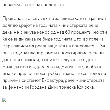
повлекувањето на средствата.
Прашана за очекувањата за движењето на јавниот
долг до крајот на годината министерката рече
дека не очекува износ од над 60 проценти, но оти
ќе се види каква ќе биде годината што во голема
мера зависи од реализацијата на приходите. – За
оваа година планиравме и проектиравме реални
даночни приходи, а моите очекувања се дека
може да има и одредено надминување, особено
имајќи предвид дека треба да започне со целосна
примена системот Е-фактура, рече министерката
за финансии Гордана Димитриеска Кочоска.