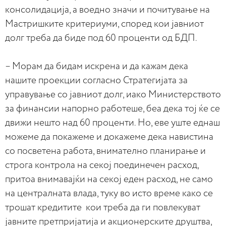
консолидација, а воедно значи и почитување на
Мастришките критериуми, според кои јавниот
долг треба да биде под 60 проценти од БДП.
– Морам да бидам искрена и да кажам дека
нашите проекции согласно Стратегијата за
управување со јавниот долг, иако Министерството
за финансии напорно работеше, беа дека тој ќе се
движи нешто над 60 проценти. Но, еве уште еднаш
можеме да покажеме и докажеме дека навистина
со посветена работа, внимателно планирање и
строга контрола на секој поединечен расход,
притоа внимавајќи на секој еден расход, не само
на централната влада, туку во исто време како се
трошат кредитите кои треба да ги повлекуват
јавните претпријатија и акционерските друштва,