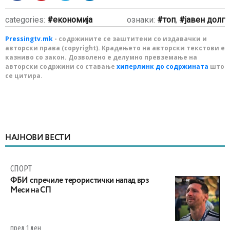
categories:
економија
ознаки:
топ
,
јавен долг
Pressingtv.mk
- содржините се заштитени со издавачки и
авторски права (copyright). Крадењето на авторски текстови е
казниво со закон. Дозволено е делумно превземање на
авторски содржини со ставање
хиперлинк до содржината
што
се цитира.
НАЈНОВИ ВЕСТИ
СПОРТ
ФБИ спречиле терористички напад врз
Меси на СП
пред 1 ден