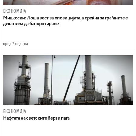
ЕКОНОМИЈА
Мицкоски: Лоша вест за опозицијата, а среќна за граѓаните е
дека нема да банкротираме
пред 2 недели
ЕКОНОМИЈА
Нафтата на светските берзи паѓа