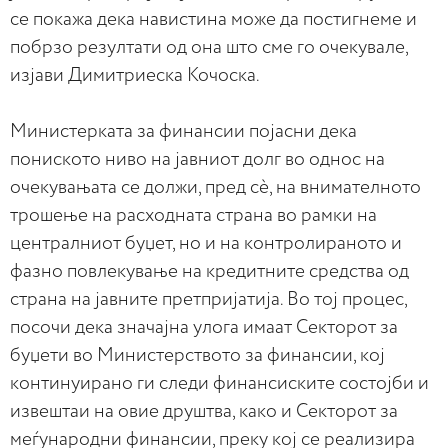
се покажа дека навистина може да постигнеме и
побрзо резултати од она што сме го очекувале,
изјави Димитриеска Кочоска.
Министерката за финансии појасни дека
пониското ниво на јавниот долг во однос на
очекувањата се должи, пред сè, на внимателното
трошење на расходната страна во рамки на
централниот буџет, но и на контролираното и
фазно повлекување на кредитните средства од
страна на јавните претпријатија. Во тој процес,
посочи дека значајна улога имаат Секторот за
буџети во Министерството за финансии, кој
континуирано ги следи финансиските состојби и
извештаи на овие друштва, како и Секторот за
меѓународни финансии, преку кој се реализира