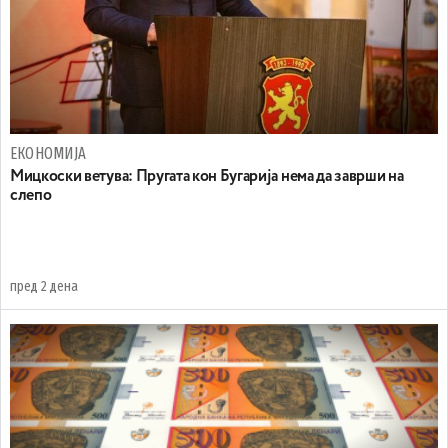
ЕКОНОМИЈА
Mицкоски ветува: Пругата кон Бугарија нема да заврши на
слепо
пред 2 дена