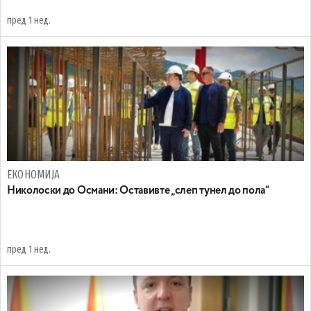
пред 1 нед.
ЕКОНОМИЈА
Николоски до Османи: Oставивте „слеп тунел до пола“
пред 1 нед.