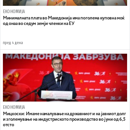
ЕКОНОМИЈА
Минималната плата во Македонија има поголема куповна моќ
од онаа во седум земји членки на ЕУ
пред 4 дена
ЕКОНОМИЈА
Mицкоски: Имаме намалување на државниот и на јавниот долг
и зголемување на индустриското производство во јуни од 6,5
отсто