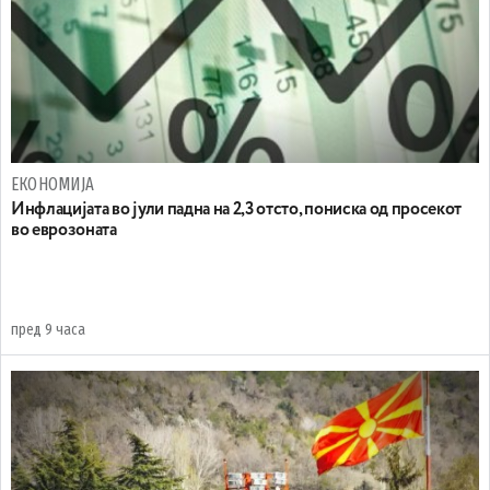
ЕКОНОМИЈА
Инфлацијата во јули падна на 2,3 отсто, пониска од просекот
во еврозоната
пред 9 часа