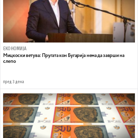
ЕКОНОМИЈА
Mицкоски ветува: Пругата кон Бугарија нема да заврши на
слепо
пред 3 дена