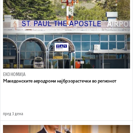
ЕКОНОМИЈА
Maкедонските аеродроми најбрзорастечки во регионот
пред 3 дена