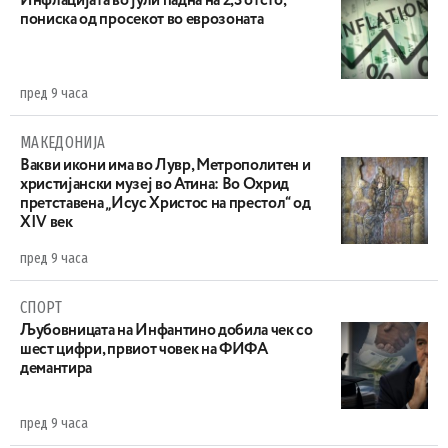
Инфлацијата во јули падна на 2,3 отсто,
пониска од просекот во еврозоната
пред 9 часа
МАКЕДОНИЈА
Вакви икони има во Лувр, Метрополитен и
христијански музеј во Атина: Во Охрид
претставена „Исус Христос на престол“ од
XIV век
пред 9 часа
СПОРТ
Љубовницата на Инфантино добила чек со
шест цифри, првиот човек на ФИФА
демантира
пред 9 часа