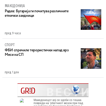
МАКЕДОНИЈА
Радев: Бугарија ги почитува различните
етнички заедници
пред 9 часа
СПОРТ
ФБИ спречиле терористички напад врз
Меси на СП
пред 1 ден