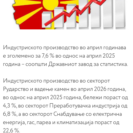
Индустриското производство во април годинава
е зголемено за 7,6 % во однос на април 2025
година – соопшти Државниот завод за статистика.
Индустриското производство во секторот
Рударство и вадење камен во април 2026 година,
во однос на април 2025 година, бележи пораст од
4,3 %, во секторот Преработувачка индустрија од
6,8 %, а во секторот Снабдување со електрична
енергија, гас, пареа и климатизација пораст од
22,6 %.