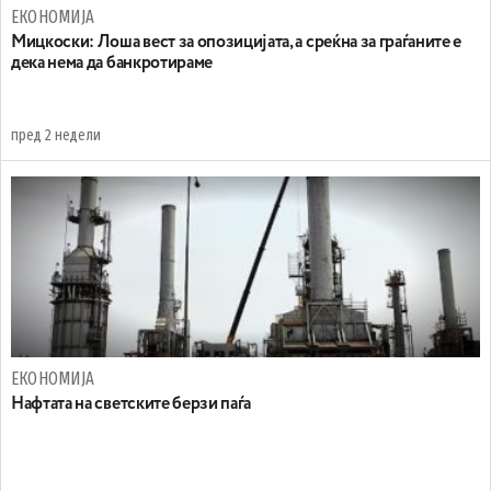
ЕКОНОМИЈА
Мицкоски: Лоша вест за опозицијата, а среќна за граѓаните е
дека нема да банкротираме
пред 2 недели
ЕКОНОМИЈА
Нафтата на светските берзи паѓа