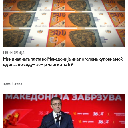
ЕКОНОМИЈА
Минималната плата во Македонија има поголема куповна моќ
од онаа во седум земји членки на ЕУ
пред 3 дена