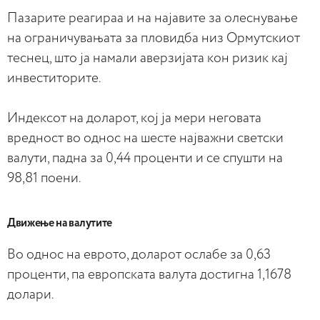
Пазарите реагираа и на најавите за олеснување
на ограничувањата за пловидба низ Ормутскиот
теснец, што ја намали аверзијата кон ризик кај
инвеститорите.
Индексот на доларот, кој ја мери неговата
вредност во однос на шесте најважни светски
валути, падна за 0,44 проценти и се спушти на
98,81 поени.
Движење на валутите
Во однос на еврото, доларот ослабе за 0,63
проценти, па европската валута достигна 1,1678
долари.