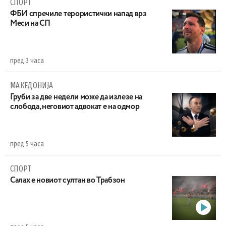
СПОРТ
ФБИ спречиле терористички напад врз
Меси на СП
пред 3 часа
МАКЕДОНИЈА
Груби за две недели може да излезе на
слобода, неговиот адвокат е на одмор
пред 5 часа
СПОРТ
Салах е новиот султан во Трабзон