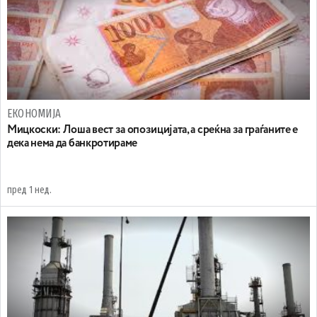
ЕКОНОМИЈА
Мицкоски: Лоша вест за опозицијата, а среќна за граѓаните е
дека нема да банкротираме
пред 1 нед.