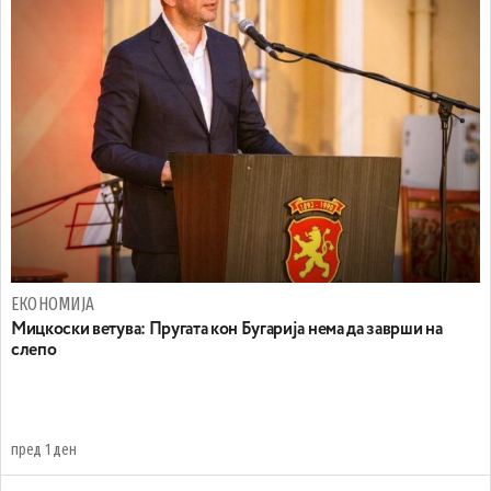
ЕКОНОМИЈА
Mицкоски ветува: Пругата кон Бугарија нема да заврши на
слепо
пред 1 ден