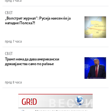
пред 5 часа
СВЕТ
„Волстрит журнал“: Русија наесен ќе ја
нападне Полска?!
пред 7 часа
СВЕТ
Трамп нема да дава американски
државјанства само по раѓање
пред 8 часа