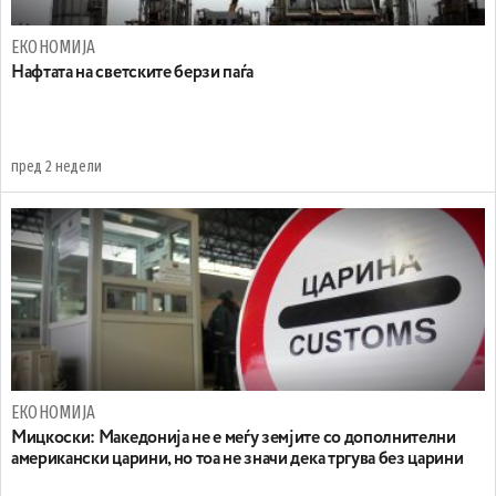
ЕКОНОМИЈА
Нафтата на светските берзи паѓа
пред 2 недели
ЕКОНОМИЈА
Мицкоски: Македонија не е меѓу земјите со дополнителни
американски царини, но тоа не значи дека тргува без царини