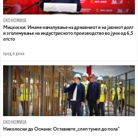
ЕКОНОМИЈА
Mицкоски: Имаме намалување на државниот и на јавниот долг
и зголемување на индустриското производство во јуни од 6,5
отсто
пред 6 дена
ЕКОНОМИЈА
Николоски до Османи: Oставивте „слеп тунел до пола“