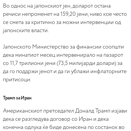
Во однос на јапонскиот јен, доларот остана
речиси непроменет на 159,20 јени, ниво кое често
се смета за критично за можни интервенции од
јапонските власти.
Јапонското Министерство за финансии соопшти
дека минатиот месец интервенирало на пазарот
со 11,7 трилиони јени (73,5 милијарди долари) за
да го поддржи јенот и да ги ублажи инфлаторните
притисоци.
Трамп за Иран
Американскиот претседател Доналд Трамп изјави
дека се разгледува договор со Иран и дека
конечна одлука ќе биде донесена по состанок во