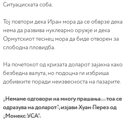
Ситуациската соба.
Тој повтори дека Иран мора да се обврзе дека
нема да развива нуклеарно оружје и дека
Ормутскиот теснец мора да биде отворен за
слободна пловидба.
На почетокот од кризата доларот зајакна како
безбедна валута, но подоцна ги избриша
добивките поради неизвесноста на пазарите.
„Немаме одговори на многу прашања… тоа се
одразува на доларот“, изјави Хуан Перез од
„Монекс УСА“.