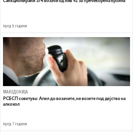
Санкционирани 374 возачи од нив 92 за пречекорена брзина
пред 6 години
МАКЕДОНИЈА
РСБСП советува: Апел до возачите, не возете под дејство на
алкохол
пред 7 години