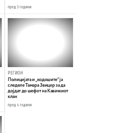
пред 3 години
РЕГИОН
Полицијата и „кодошите“ ја
следеле Тамара Звицер за да
дојдат до шефот на Кавачкиот
клан
пред 4 години