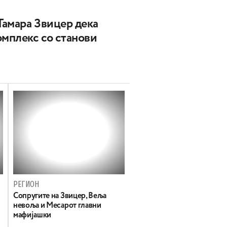
 Тамара Звицер дека
омплекс со станови
РЕГИОН
Сопругите на Звицер, Веља
невоља и Месарот главни
мафијашки