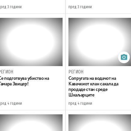
пред 3 години
пред 3 години
РЕГИОН
РЕГИОН
Се подготвува убиство на
Сопругата на водачот на
Тамара Звицер!
Кавачкиот клан сакала да
продаде стан среде
Шкаљарците
пред 4 години
пред 4 години