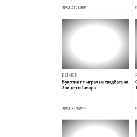
пред 2 години
РЕГИОН
Вукотиќ им играл на свадбата на
Звицер и Тамара
пред 4 години