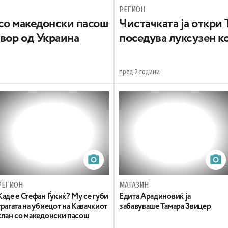
РЕГИОН
со македонски пасош
Чистачката ја откри
твор од Украина
поседува луксузен к
пред 2 години
РЕГИОН
МАГАЗИН
Каде е Стефан Ѓукиќ? Му се губи
Едита Арадиновиќ ја
трагата на убиецот на Кавачкиот
забавуваше Тамара Звицер
клан со македонски пасош