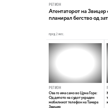
РЕГИОН
Атентаторот на Звицер 
планирал бегство од за
пред 2 мес.
РЕГИОН
Oва го има само во Црна Гора:
Од депото на судот украден
мобилниот телефон на Тамара
Звицер