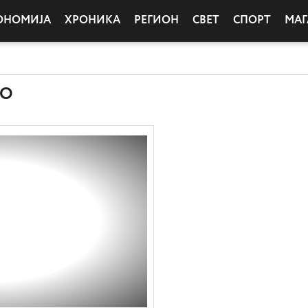
ОНОМИЈА
ХРОНИКА
РЕГИОН
СВЕТ
СПОРТ
МАГ
ЛО