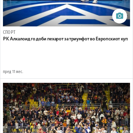
СПОРТ
РК Алкалоид го доби пехарот за триумфот во Европскиот куп
пред 11 мес.