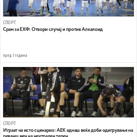
СПОРТ
Срам за ЕХФ: Oтвори случај и против Алкалоид
пред 1 година
СПОРТ
Играат на исто сценарио: АЕК еднаш веќе доби одигрување на
реванш меч на неутрален терен