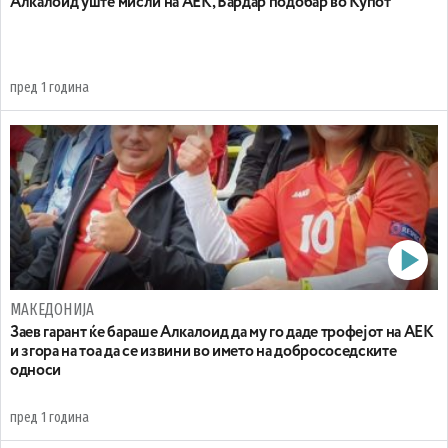
Алкалоид уште мисли на АЕК, Вардар подобар во Купот
пред 1 година
МАКЕДОНИЈА
Заев гарант ќе бараше Алкалоид да му го даде трофејот на АЕК
и згора на тоа да се извини во името на добрососедските
односи
пред 1 година