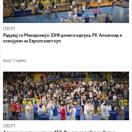
СПОРТ
Радувај се Македонијо: ЕХФ донесе одлука, РК Алкaлоид е
освојувач на Европскиот куп
пред 1 година
СПОРТ