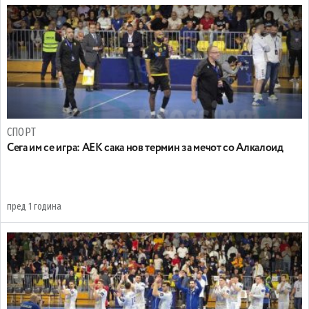
СПОРТ
Сега им се игра: АЕК сака нов термин за мечот со Алкалоид
пред 1 година