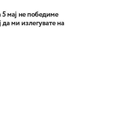
 5 мај не победиме
ј да ми излегувате на