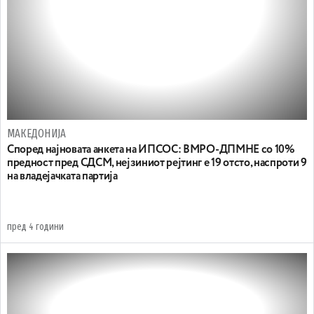
МАКЕДОНИЈА
Според најновата анкета на ИПСОС: ВМРО-ДПМНЕ со 10%
предност пред СДСМ, нејзиниот рејтинг е 19 отсто, наспроти 9
на владејачката партија
пред 4 години