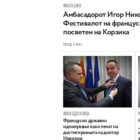
МАГАЗИН
Амбасадорот Игор Нико
Фестивалот на францус
посветен на Корзика
пред 2 мес.
МАКЕДОНИЈА
Француско државно
одликување како печат на
достигнувањата на доктор
Николов