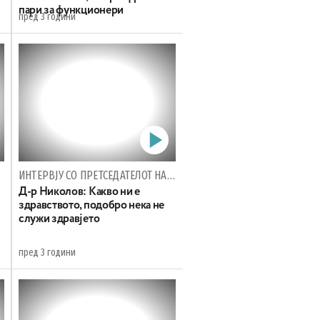
пари за функционери
пред 3 години
ИНТЕРВЈУ СО ПРЕТСЕДАТЕЛОТ НА КОМИСИЈАТА ЗА ЗДРАВСТВО НА ВМРО-ДПМНЕ
Д-р Николов: Какво ни е
здравството, подобро нека не
служи здравјето
пред 3 години