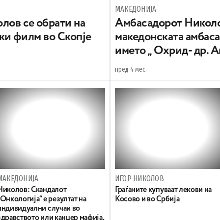
МАКЕДОНИЈА
лов се обрати на
Амбасадорот Николо
ки филм во Скопје
македонската амбаса
името „ Охрид- др. 
пред 4 мес.
МАКЕДОНИЈА
ИГОР НИКОЛОВ
Николов: Скандалот
Граѓаните купуваат лекови на
„Онкологија“ е резултат на
Косово и во Србија
индивидуални случаи во
здравството или канцер мафија,