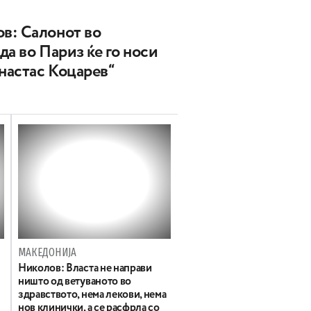
в: Салонот во
да во Париз ќе го носи
Анастас Коцарев“
МАКЕДОНИЈА
Николов: Власта не направи
ништо од ветуваното во
здравството, нема лекови, нема
нов клинички, а се расфрла со