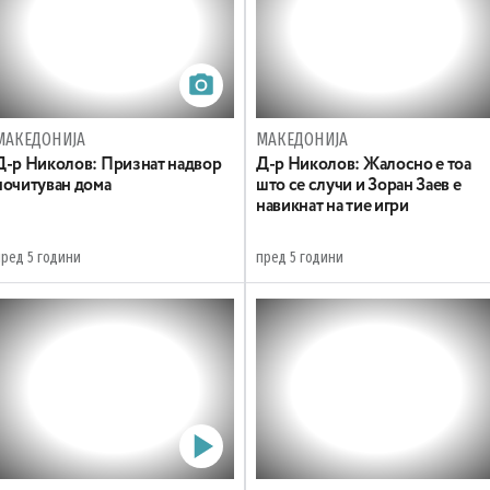
МАКЕДОНИЈА
МАКЕДОНИЈА
Д-р Николов: Признат надвор
Д-р Николов: Жалосно е тоа
почитуван дома
што се случи и Зоран Заев е
навикнат на тие игри
пред 5 години
пред 5 години