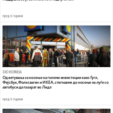
пред 6 години
ЕКОНОМИЈА
Од ветувања за носење на големи инвестиции како Гугл,
Фејсбук, Фолксваген и ИКЕА, стигнавме до носење на луѓе со
автобуси да пазарат во Лидл
пред 6 години