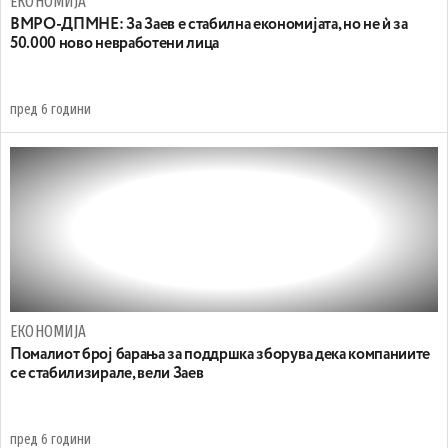
ЕКОНОМИЈА
ВМРО-ДПМНЕ: За Заев е стабилна економијата, но не ѝ за
50.000 ново невработени лица
пред 6 години
ЕКОНОМИЈА
Помалиот број барања за поддршка зборува дека компаниите
се стабилизирале, вели Заев
пред 6 години