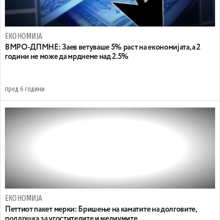
ЕКОНОМИЈА
ВМРО-ДПМНЕ: Заев ветуваше 5% раст на економијата, а 2
години не може да мрднеме над 2.5%
пред 6 години
ЕКОНОМИЈА
Петтиот пакет мерки: Бришење на каматите на долговите,
поддршка за угостителите и медиумите…