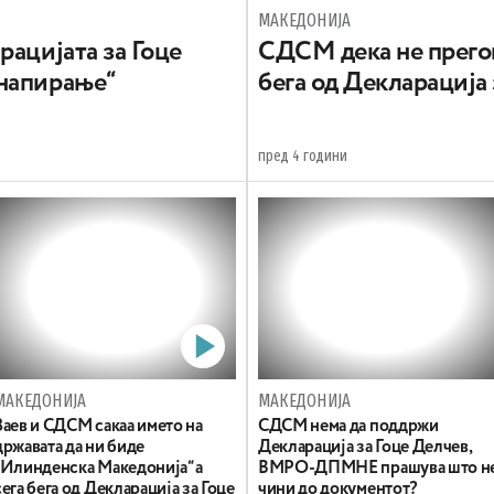
МАКЕДОНИЈА
рацијата за Гоце
СДСМ дека не прегов
днапирање“
бега од Декларација 
пред 4 години
МАКЕДОНИЈА
МАКЕДОНИЈА
Заев и СДСМ сакаа името на
СДСМ нема да поддржи
државата да ни биде
Декларација за Гоце Делчев,
„Илинденска Македонија“ а
ВМРО-ДПМНЕ прашува што н
сега бега од Декларација за Гоце
чини до документот?