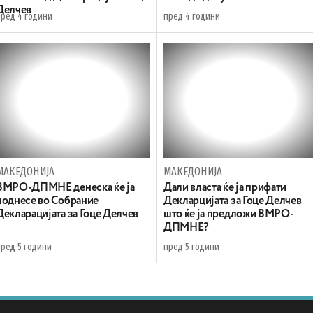
Делчев
пред 4 години
пред 4 години
МАКЕДОНИЈА
МАКЕДОНИЈА
ВМРО-ДПМНЕ денеска ќе ја
Дали власта ќе ја прифати
поднесе во Собрание
Декларцијата за Гоце Делчев
Декларацијата за Гоце Делчев
што ќе ја предложи ВМРО-
ДПМНЕ?
пред 5 години
пред 5 години