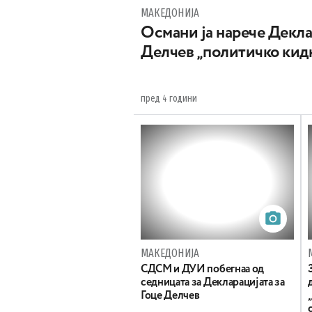
МАКЕДОНИЈА
Oсмани ја нарече Декла
Делчев „политичко ки
пред 4 години
МАКЕДОНИЈА
СДСМ и ДУИ побегнаа од
седницата за Декларацијата за
Гоце Делчев