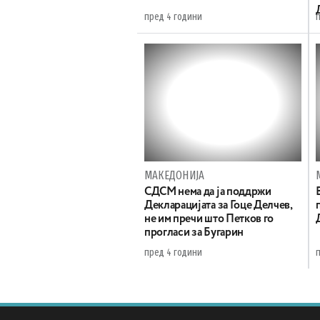
пред 4 години
МАКЕДОНИЈА
СДСМ нема да ја поддржи
Декларацијата за Гоце Делчев,
не им пречи што Петков го
прогласи за Бугарин
пред 4 години