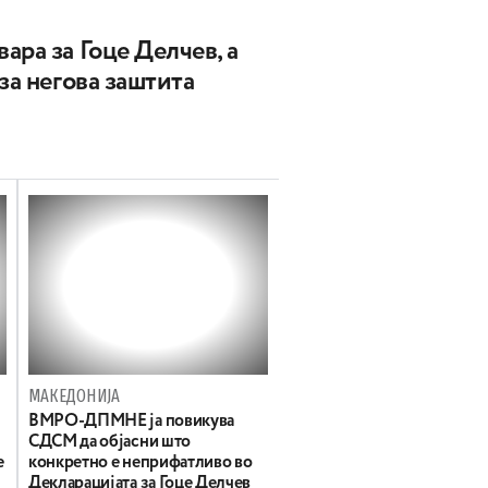
ара за Гоце Делчев, а
за негова заштита
МАКЕДОНИЈА
ВМРО-ДПМНЕ ја повикува
СДСМ да објасни што
е
конкретно е неприфатливо во
Декларацијата за Гоце Делчев