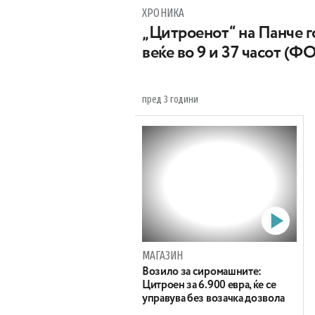
ХРОНИКА
„Цитроенот“ на Панче г
веќе во 9 и 37 часот (Ф
пред 3 години
МАГАЗИН
Возило за сиромашните:
Цитроен за 6.900 евра, ќе се
управува без возачка дозвола