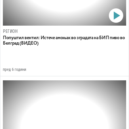
РЕГИОН
Попуштил вентил: Истече амоњак во зградата на БИП пиво во
Белград (ВИДЕО)
пред 6 години