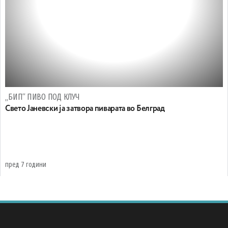
„БИП“ ПИВО ПОД КЛУЧ
Свето Јаневски ја затвора пиварата во Белград
пред 7 години