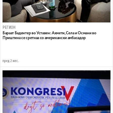
РЕГИОН
Бараат Бадентер во Уставен: Ахмети, Села и Османи во
Приштина се сретнаа со американски амбасадор
пред 2 мес.