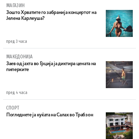
МАГАЗИН
Зошто Хрватите го забранија концертот на
Јелена Карлеуша?
пред 3 часа
МАКЕДОНИЈА
Заев од јахта во Грција ја диктира цената на
пиперките
пред 4 часа
СПОРТ
Погледнете ја куќата на Салах во Трабзон