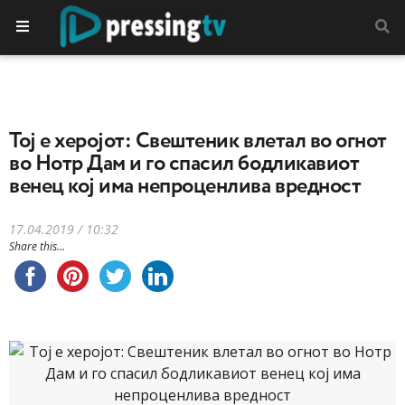
Тој е херојот: Свештеник влетал во огнот
во Нотр Дам и го спасил бодликавиот
венец кој има непроценлива вредност
17.04.2019 / 10:32
Share this...