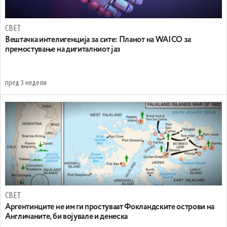
СВЕТ
Вештачка интелигенција за сите: Планот на WAICO за
премостување на дигиталниот јаз
пред 3 недели
СВЕТ
Аргентинците не им ги простуваат Фокландските острови на
Англичаните, би војувале и денеска