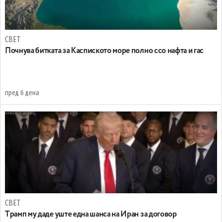
СВЕТ
Почнува битката за Каспиското море полно ссо нафта и гас
пред 6 дена
СВЕТ
Tрамп му даде уште една шанса на Иран за договор