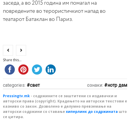
заседа, а во 2015 година им помагал на
повредените во терористичкиот напад во
театарот Батаклан во Париз.
Share this...
categories:
свет
ознаки:
нотр дам
Pressingtv.mk
- содржините се заштитени со издавачки и
авторски права (copyright). Крадењето на авторски текстови е
казниво со закон. Дозволено е делумно превземање на
авторски содржини со ставање
хиперлинк до содржината
што
се цитира.