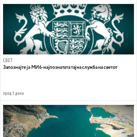
СВЕТ
Запознајте ја МИ6-најпознатата тајна служба на светот
пред 5 дена