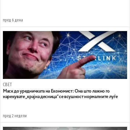
пред 6 дена
СВЕТ
Маск до уредничката на Економист: Она што лажно го
нарекувате „крајна десница“ се всушност нормалните луѓе
пред 2 недели