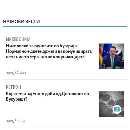
НАЈНОВИ ВЕСТИ
МАКЕДОНИЈА
Николоски за односите со Бугарија:
Нормално е двете држави да комуницираат,
нема ништо страшно во комуникацијата
пред 42 мин.
РЕГИОН
Која земја најмногу доби од Договорот во
Букурешт?
пред 3 часа