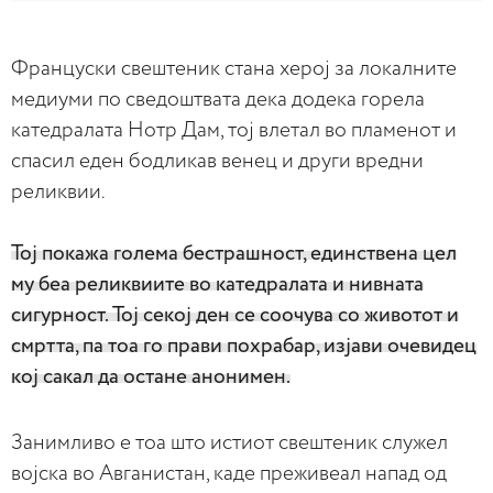
Француски свештеник стана херој за локалните
медиуми по сведоштвата дека додека горела
катедралата Нотр Дам, тој влетал во пламенот и
спасил еден бодликав венец и други вредни
реликвии.
Тој покажа голема бестрашност, единствена цел
му беа реликвиите во катедралата и нивната
сигурност. Тој секој ден се соочува со животот и
смртта, па тоа го прави похрабар, изјави очевидец
кој сакал да остане анонимен.
Занимливо е тоа што истиот свештеник служел
војска во Авганистан, каде преживеал напад од