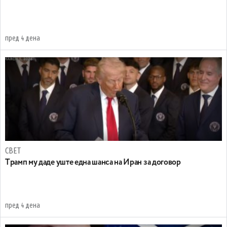
пред 4 дена
СВЕТ
Tрамп му даде уште една шанса на Иран за договор
пред 4 дена