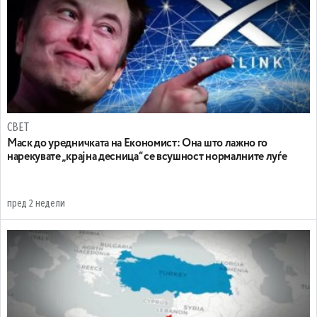
СВЕТ
Маск до уредничката на Економист: Она што лажно го
нарекувате „крајна десница“ се всушност нормалните луѓе
пред 2 недели