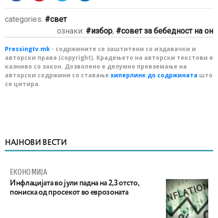
categories:
свет
ознаки:
избор
,
совет за бебедност на он
Pressingtv.mk
- содржините се заштитени со издавачки и
авторски права (copyright). Крадењето на авторски текстови е
казниво со закон. Дозволено е делумно превземање на
авторски содржини со ставање
хиперлинк до содржината
што
се цитира.
НАЈНОВИ ВЕСТИ
ЕКОНОМИЈА
Инфлацијата во јули падна на 2,3 отсто,
пониска од просекот во еврозоната