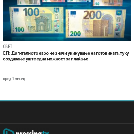
СВЕТ
ЕП: Дигиталното евро не значи укинување на готовината, туку
создавање уште една можност за плаќање
пред 1 месец