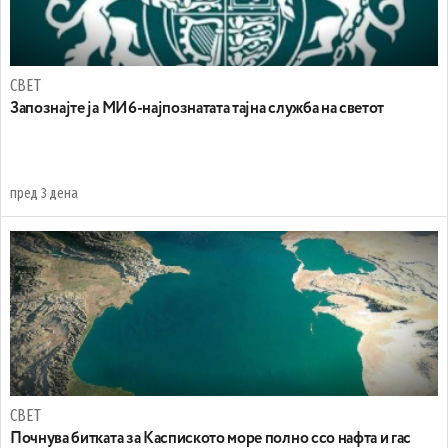
СВЕТ
Запознајте ја МИ6-најпознатата тајна служба на светот
пред 3 дена
СВЕТ
Почнува битката за Каспиското море полно ссо нафта и гас