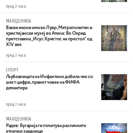
пред 2 часа
МАКЕДОНИЈА
Вакви икони има во Лувр, Метрополитен и
христијански музеј во Атина: Во Охрид
претставена „Исус Христос на престол“ од
XIV век
пред 2 часа
СПОРТ
Љубовницата на Инфантино добила чек со
шест цифри, првиот човек на ФИФА
демантира
пред 2 часа
МАКЕДОНИЈА
Радев: Бугарија ги почитува различните
етнички заедници