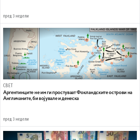
пред 3 недели
СВЕТ
Аргентинците не им ги простуваат Фокландските острови на
Англичаните, би војувале и денеска
пред 3 недели