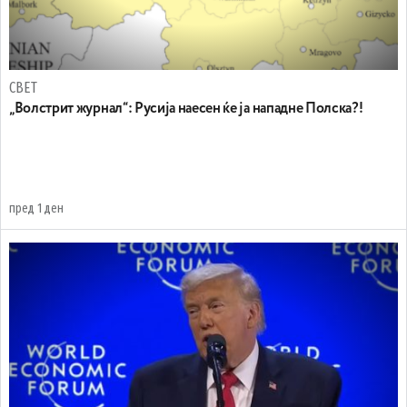
СВЕТ
„Волстрит журнал“: Русија наесен ќе ја нападне Полска?!
пред 1 ден