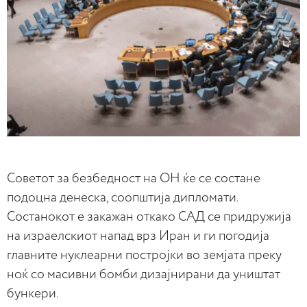
Советот за безбедност на ОН ќе се состане
подоцна денеска, соопштија дипломати.
Состанокот е закажан откако САД се придружија
на израелскиот напад врз Иран и ги погодија
главните нуклеарни постројки во земјата преку
ноќ со масивни бомби дизајнирани да уништат
бункери.