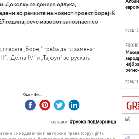
Aлбан
и. Доколку се донесе одлука,
европ
адени во рамките на новиот проект Бореј-К
27 година, рече изворот запознаен со
пред 10
ЕКОНО
ласата „Бореј“ треба да ги заменат
Maкед
“, „Делта IV“ и „Тајфун“ во руската
аерод
најбр
регио
пред 11
Share this...
ознаки:
руска подморница
тени со издавачки и авторски права (copyright).
казниво со закон. Дозволено е делумно превземање на