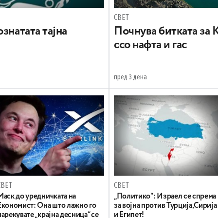
СВЕТ
знатата тајна
Почнува битката за 
ссо нафта и гас
пред 3 дена
СВЕТ
СВЕТ
Маск до уредничката на
„Политико“: Израел се спрема
Економист: Она што лажно го
за војна против Турција,Сирија
нарекувате „крајна десница“ се
и Египет!