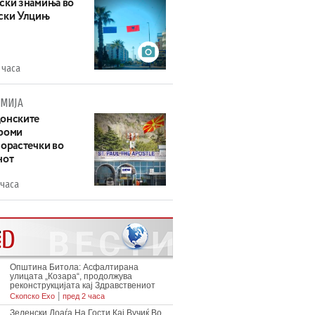
ски знамиња во
ски Улцињ
 часа
МИЈА
онските
роми
зорастечки во
нот
 часа