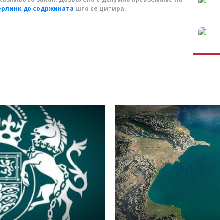
ерлинк до содржината
што се цитира.