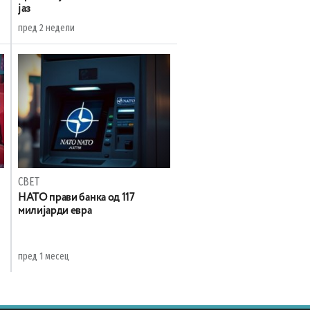
јаз
пред 2 недели
СВЕТ
НАТО прави банка од 117
милијарди евра
пред 1 месец