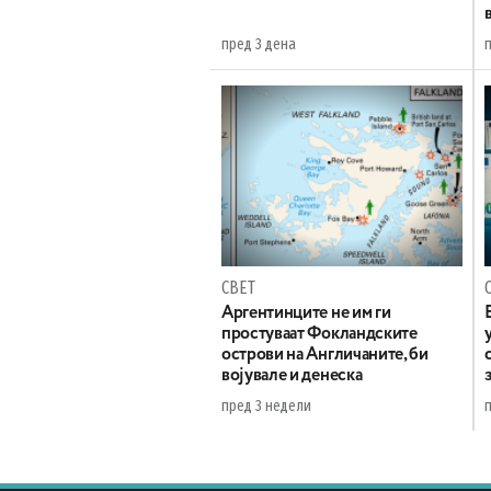
пред 3 дена
СВЕТ
Аргентинците не им ги
простуваат Фокландските
острови на Англичаните, би
војувале и денеска
пред 3 недели