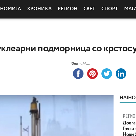
ОНОМИЈА
ХРОНИКА
РЕГИОН
СВЕТ
СПОРТ
МАГ
нуклеарни подморница со крстос
Share this...
НАЈНО
РЕГИО
Долга 
Грчка 
Нови С