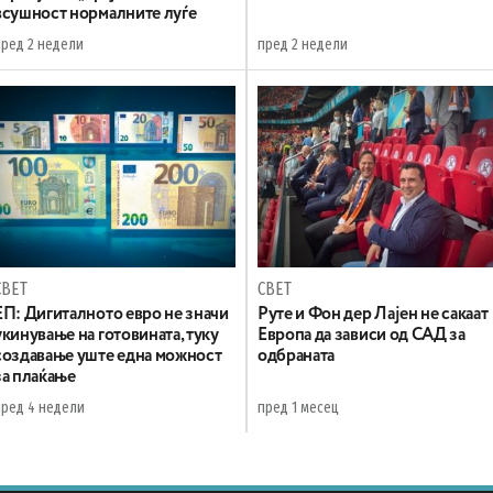
всушност нормалните луѓе
пред 2 недели
пред 2 недели
СВЕТ
СВЕТ
ЕП: Дигиталното евро не значи
Руте и Фон дер Лајен не сакаат
укинување на готовината, туку
Европа да зависи од САД за
создавање уште една можност
одбраната
за плаќање
пред 4 недели
пред 1 месец