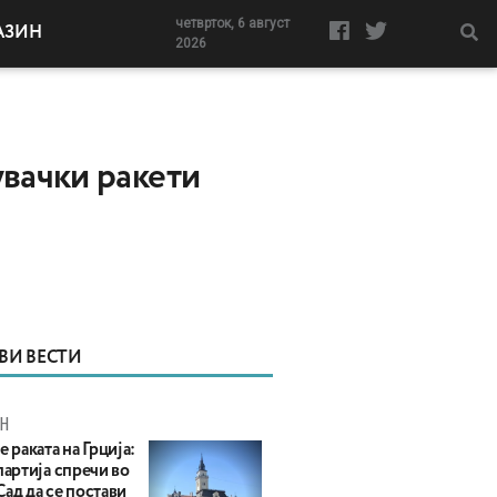
четврток, 6 август
АЗИН
2026
увачки ракети
ВИ ВЕСТИ
Н
е раката на Грција:
партија спречи во
ад да се постави