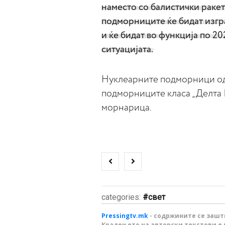
наместо со балистички ракет
подморниците ќе бидат изгр
и ќе бидат во функција по 20
ситуацијата.
Нуклеарните подморници од к
подморниците класа „Делта III
морнарица.
categories:
свет
Pressingtv.mk
- содржините се зашти
Крадењето на авторски текстови е 