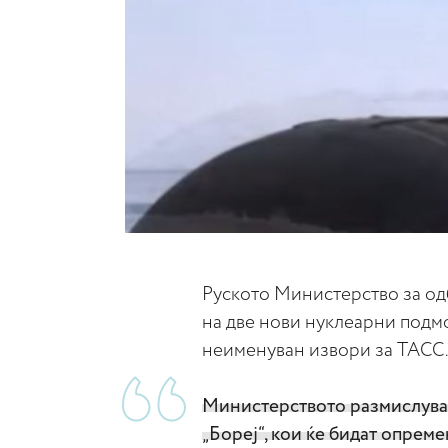
Руското Министерство за одб
на две нови нуклеарни подмо
неименуван извори за ТАСС
Министерството размислува 
„Бореј“, кои ќе бидат опрем