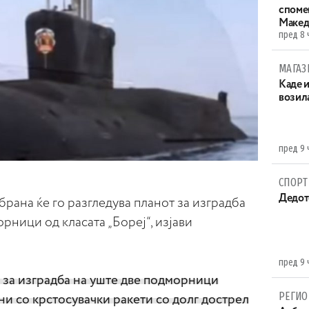
споме
Макед
пред 8 
МАГАЗ
Каде 
возила
пред 9 
СПОРТ
Дедот
рана ќе го разгледува планот за изградба
рници од класата „Бореј“, изјави
.
пред 9 
за изградба на уште две подморници
РЕГИО
ени со крстосувачки ракети со долг дострел