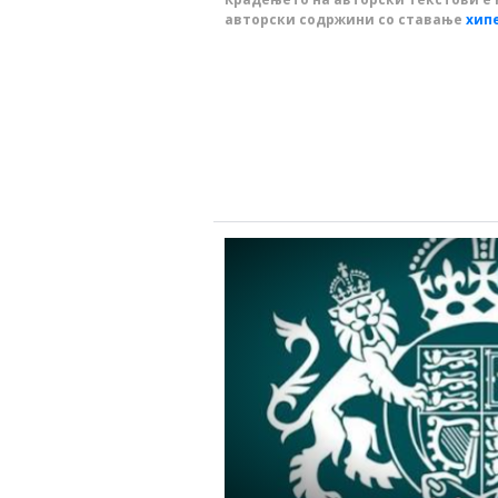
авторски содржини со ставање
хип