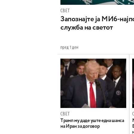
СВЕТ
Запознајте ја МИ6-најпо
служба на светот
пред 1 ден
СВЕТ
Tрамп му даде уште една шанса
на Иран за договор