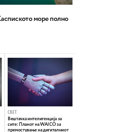
Каспиското море полно
СВЕТ
Вештачка интелигенција за
сите: Планот на WAICO за
премостување на дигиталниот