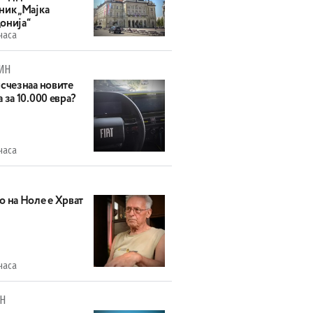
ник „Мајка
онија“
часа
ИН
исчезнаа новите
 за 10.000 евра?
часа
о на Ноле е Хрват
часа
Н