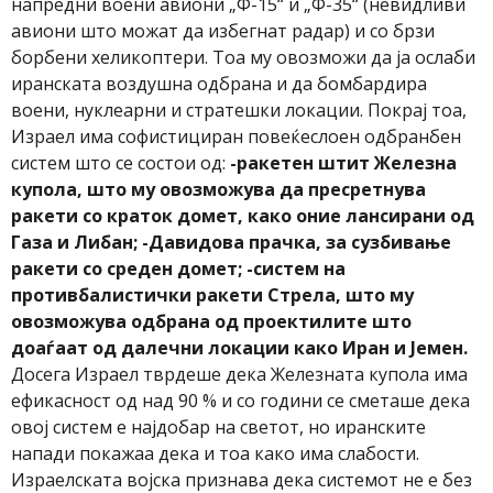
напредни воени авиони „Ф-15“ и „Ф-35“ (невидливи
авиони што можат да избегнат радар) и со брзи
борбени хеликоптери. Тоа му овозможи да ја ослаби
иранската воздушна одбрана и да бомбардира
воени, нуклеарни и стратешки локации. Покрај тоа,
Израел има софистициран повеќеслоен одбранбен
систем што се состои од:
-ракетен штит Железна
купола, што му овозможува да пресретнува
ракети со краток домет, како оние лансирани од
Газа и Либан;
-Давидова прачка, за сузбивање
ракети со среден домет;
-систем на
противбалистички ракети Стрела, што му
овозможува одбрана од проектилите што
доаѓаат од далечни локации како Иран и Јемен.
Досега Израел тврдеше дека Железната купола има
ефикасност од над 90 % и со години се сметаше дека
овој систем е најдобар на светот, но иранските
напади покажаа дека и тоа како има слабости.
Израелската војска признава дека системот не е без