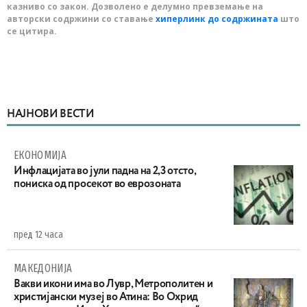
казниво со закон. Дозволено е делумно превземање на
авторски содржини со ставање
хиперлинк до содржината
што
се цитира.
НАЈНОВИ ВЕСТИ
ЕКОНОМИЈА
Инфлацијата во јули падна на 2,3 отсто,
пониска од просекот во еврозоната
пред 12 часа
МАКЕДОНИЈА
Вакви икони има во Лувр, Метрополитен и
христијански музеј во Атина: Во Охрид