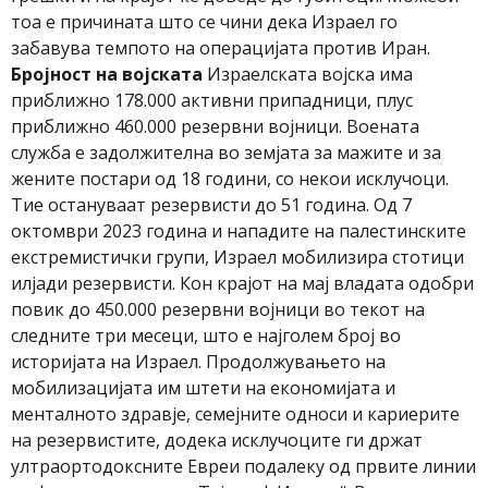
тоа е причината што се чини дека Израел го
забавува темпото на операцијата против Иран.
Бројност на војската
Израелската војска има
приближно 178.000 активни припадници, плус
приближно 460.000 резервни војници. Воената
служба е задолжителна во земјата за мажите и за
жените постари од 18 години, со некои исклучоци.
Тие остануваат резервисти до 51 година. Од 7
октомври 2023 година и нападите на палестинските
екстремистички групи, Израел мобилизира стотици
илјади резервисти. Кон крајот на мај владата одобри
повик до 450.000 резервни војници во текот на
следните три месеци, што е најголем број во
историјата на Израел. Продолжувањето на
мобилизацијата им штети на економијата и
менталното здравје, семејните односи и кариерите
на резервистите, додека исклучоците ги држат
ултраортодоксните Евреи подалеку од првите линии