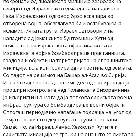
покренати од либанската милиција Хезболах на
северот од Израел како одмазда за нападите во
Газа. Израелскиот одговор брзо ескалира во
отворена војна, обезглавувајќи и ослабувајќи ја
исламистичката група. Израел одговори и на
нападите од јеменските бунтовници Хути од
почетокот на израелската офанзива во Газа.
Израелската војска бомбардираше пристаништа,
градови и објекти на територијата на оваа шиитска
милиција, која контролира една третина од земјата.
Со падот на режимот на Башар ал-Асад во Сирија,
Израел виде шанса да заземе дел од Сирија за да ја
прошири контролата над Голанската Висорамнина.
Ја искористи шансата да ја поткопа сириската воена
инфраструктура со бомбардирање воени објекти.
Оттогаш периодично напаѓаше подрачја на југот од
земјата, каде што дејствуваат групи поврзани со
Хамас. Но, за Израел, Хамас, Хезболах, Хутите и
сириската милиција се гранки на она што го смета за