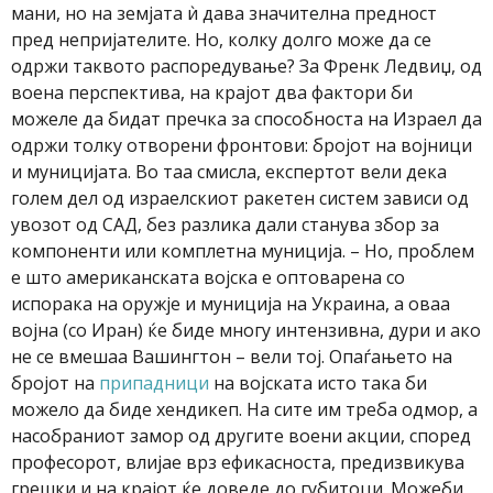
мани, но на земјата ѝ дава значителна предност
пред непријателите. Но, колку долго може да се
одржи таквото распоредување? За Френк Ледвиџ, од
воена перспектива, на крајот два фактори би
можеле да бидат пречка за способноста на Израел да
одржи толку отворени фронтови: бројот на војници
и муницијата. Во таа смисла, експертот вели дека
голем дел од израелскиот ракетен систем зависи од
увозот од САД, без разлика дали станува збор за
компоненти или комплетна муниција. – Но, проблем
е што американската војска е оптоварена со
испорака на оружје и муниција на Украина, а оваа
војна (со Иран) ќе биде многу интензивна, дури и ако
не се вмешаа Вашингтон – вели тој. Опаѓањето на
бројот на
припадници
на војската исто така би
можело да биде хендикеп. На сите им треба одмор, а
насобраниот замор од другите воени акции, според
професорот, влијае врз ефикасноста, предизвикува
грешки и на крајот ќе доведе до губитоци. Можеби