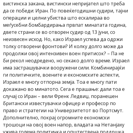
вистинска закана, вистински непријател што треба
да се победи: Иран. По повеќегодишни судири, тајни
операции и целни убиства што ескалираа во
меѓусебни бомбардирања првпат минатата година,
двете страни се во отворен судир од 13 јуни, со
неизвесен исход. Но, како Израел успева да одржи
толку отворени фронтови? И колку долго може да
продолжи овој интензивен воен притисок? – Па не
би рекол неодредено, но секако долго време. Израел
има застрашувачки вооружени сили. Комбинирајќи
ги политичките, воените и економските аспекти,
Израел е многу отпорна земја. Тоа е многу пати
докажано во минатото. Сега е прашање: дали тоа е
случај со Иран – вели Френк Ледвиџ, поранешен
британски известувачки офицер и професор по
право и стратегии на Универзитетот во Портсмут.
Дополнително, покрај огромните економски
трошоци на овој воен напор, владата на Нетанјаху
ужива голема политичка и општествена поддршка