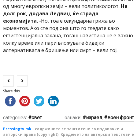
од многу европски земји – вели политикологот.
На
долг рок, додава Ледвиџ, ќе страда
економијата.
-Но, тоа е секундарна грижа во
моментов. Ако сте под она што го гледате како
егзистенцијална закана, тогаш навистина не е важно
колку време или пари вложувате бидејќи
алтернативата е бришење или смрт – вели тој.
Share this...
categories:
свет
ознаки:
израел
,
воен фронт
Pressingtv.mk
- содржините се заштитени со издавачки и
авторски права (copyright). Крадењето на авторски текстови е